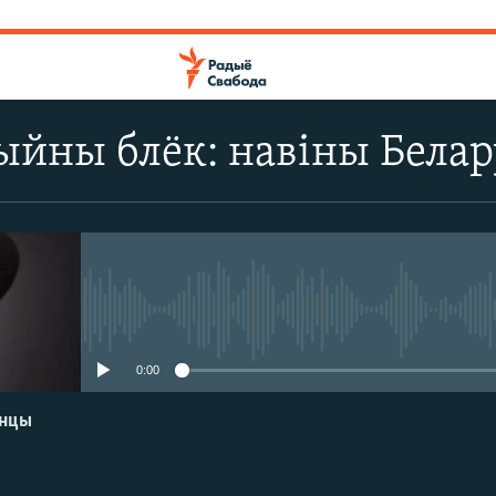
йны блёк: навіны Белару
No media source currently avail
0:00
енцы