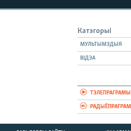
КАЛЯНДАР
НА ХВАЛЯХ СВАБОДЫ
Катэгорыі
МУЛЬТЫМЭДЫЯ
ВІДЭА
ТЭЛЕПРАГРАМЫ
РАДЫЁПРАГРА