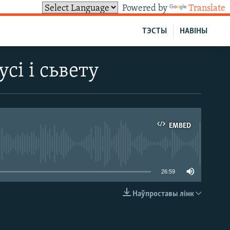
Powered by
Translate
ТЭСТЫ
НАВІНЫ
сі і сьвету
EMBED
able
26:59
Наўпроставы лінк
EMBED