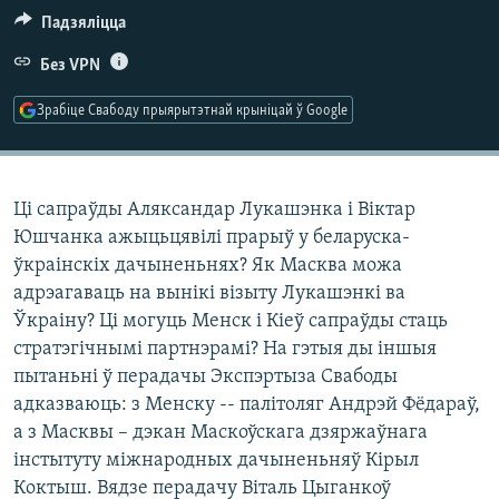
КУЛЬТУРА
МОВА
Падзяліцца
КАЛЯНДАР
НА ХВАЛЯХ СВАБОДЫ
Без VPN
Зрабіце Свабоду прыярытэтнай крыніцай ў Google
Ці сапраўды Аляксандар Лукашэнка і Віктар
Юшчанка ажыцьцявілі прарыў у беларуска-
ўкраінскіх дачыненьнях? Як Масква можа
адрэагаваць на вынікі візыту Лукашэнкі ва
Ўкраіну? Ці могуць Менск і Кіеў сапраўды стаць
стратэгічнымі партнэрамі? На гэтыя ды іншыя
пытаньні ў перадачы Экспэртыза Свабоды
адказваюць: з Менску -- палітоляг Андрэй Фёдараў,
а з Масквы – дэкан Маскоўскага дзяржаўнага
інстытуту міжнародных дачыненьняў Кірыл
Коктыш. Вядзе перадачу Віталь Цыганкоў