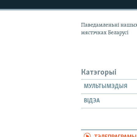
КАЛЯНДАР
НА ХВАЛЯХ СВАБОДЫ
Паведамленьні нашых к
мястэчках Беларусі
Катэгорыі
МУЛЬТЫМЭДЫЯ
ВІДЭА