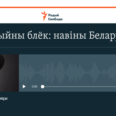
йны блёк: навіны Белару
No media source currently avail
0:00
енцы