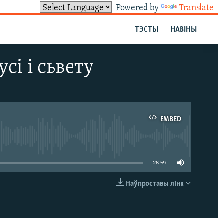
Powered by
Translate
ТЭСТЫ
НАВІНЫ
сі і сьвету
EMBED
able
26:59
Наўпроставы лінк
EMBED