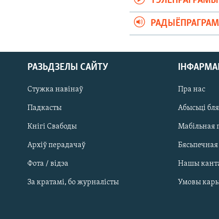
ТЭЛЕПРАГРАМЫ
РАДЫЁПРАГРА
РАЗЬДЗЕЛЫ САЙТУ
ІНФАРМ
Стужка навінаў
Пра нас
Падкасты
Абысьці бл
Кнігі Свабоды
Мабільная 
Архіў перадачаў
Бясьпечная
Фота / відэа
Нашы кант
САЧЫЦЕ ЗА АБНАЎЛЕНЬНЯМІ
За кратамі, бо журналісты
Умовы кар