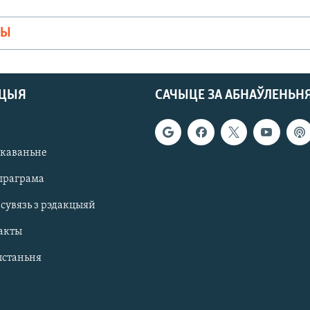
МЫ
АЦЫЯ
САЧЫЦЕ ЗА АБНАЎЛЕНЬН
якаваньне
праграма
 сувязь з рэдакцыяй
акты
ыстаньня