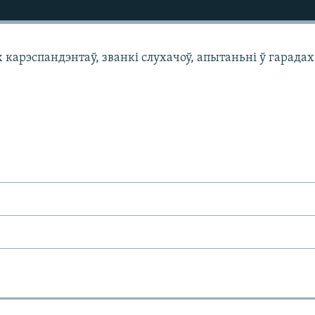
арэспандэнтаў, званкі слухачоў, апытаньні ў гарадах 