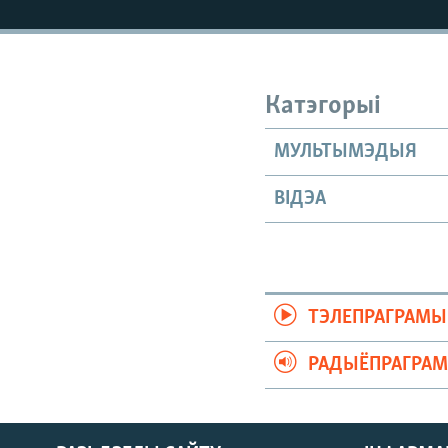
КАЛЯНДАР
НА ХВАЛЯХ СВАБОДЫ
Катэгорыі
МУЛЬТЫМЭДЫЯ
ВІДЭА
ТЭЛЕПРАГРАМЫ
РАДЫЁПРАГРА