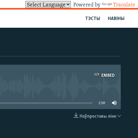
Powered by
Translate
ТЭСТЫ
НАВІНЫ
EMBED
able
2:58
Наўпроставы лінк
EMBED