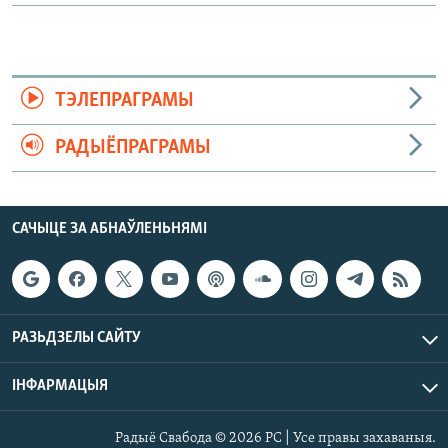
ТЭЛЕПРАГРАМЫ
РАДЫЁПРАГРАМЫ
САЧЫЦЕ ЗА АБНАЎЛЕНЬНЯМІ
РАЗЬДЗЕЛЫ САЙТУ
ІНФАРМАЦЫЯ
Радыё Свабода © 2026 РС | Усе правы захаваныя.