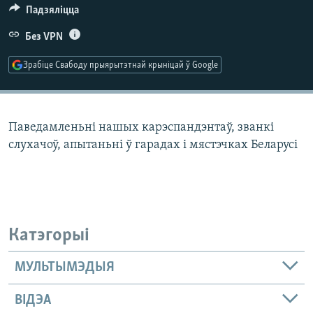
КУЛЬТУРА
МОВА
Падзяліцца
КАЛЯНДАР
НА ХВАЛЯХ СВАБОДЫ
Без VPN
Зрабіце Свабоду прыярытэтнай крыніцай ў Google
Паведамленьні нашых карэспандэнтаў, званкі
слухачоў, апытаньні ў гарадах і мястэчках Беларусі
Катэгорыі
МУЛЬТЫМЭДЫЯ
ВІДЭА