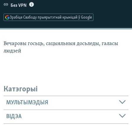
КУЛЬТУРА
МОВА
Без VPN
КАЛЯНДАР
НА ХВАЛЯХ СВАБОДЫ
Зрабіце Свабоду прыярытэтнай крыніцай ў Google
Вечаровы госьць, сацыяльныя досьледы, галасы
людзей
Катэгорыі
МУЛЬТЫМЭДЫЯ
ВІДЭА