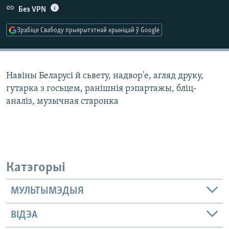
КУЛЬТУРА
МОВА
Без VPN
КАЛЯНДАР
НА ХВАЛЯХ СВАБОДЫ
Зрабіце Свабоду прыярытэтнай крыніцай ў Google
Навіны Беларусі й сьвету, надвор'е, агляд друку,
гутарка з госьцем, ранішнія рэпартажы, бліц-
аналіз, музычная старонка
Катэгорыі
МУЛЬТЫМЭДЫЯ
ВІДЭА