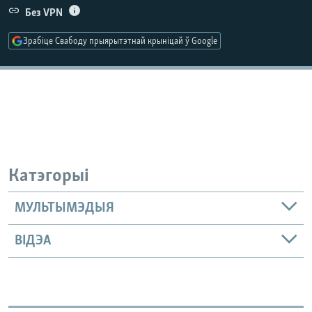
КУЛЬТУРА
МОВА
Без VPN
КАЛЯНДАР
НА ХВАЛЯХ СВАБОДЫ
Зрабіце Свабоду прыярытэтнай крыніцай ў Google
Катэгорыі
МУЛЬТЫМЭДЫЯ
ВІДЭА