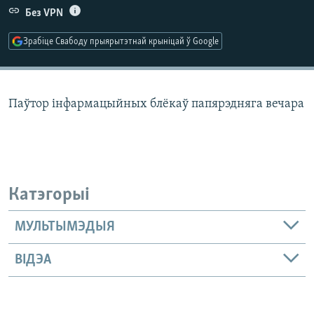
КУЛЬТУРА
МОВА
Без VPN
КАЛЯНДАР
НА ХВАЛЯХ СВАБОДЫ
Зрабіце Свабоду прыярытэтнай крыніцай ў Google
Паўтор інфармацыйных блёкаў папярэдняга вечара
Катэгорыі
МУЛЬТЫМЭДЫЯ
ВІДЭА