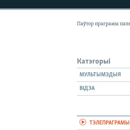
КАЛЯНДАР
НА ХВАЛЯХ СВАБОДЫ
Паўтор праграмы папя
Катэгорыі
МУЛЬТЫМЭДЫЯ
ВІДЭА
ТЭЛЕПРАГРАМЫ