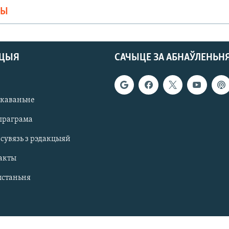
МЫ
АЦЫЯ
САЧЫЦЕ ЗА АБНАЎЛЕНЬН
якаваньне
праграма
 сувязь з рэдакцыяй
акты
ыстаньня