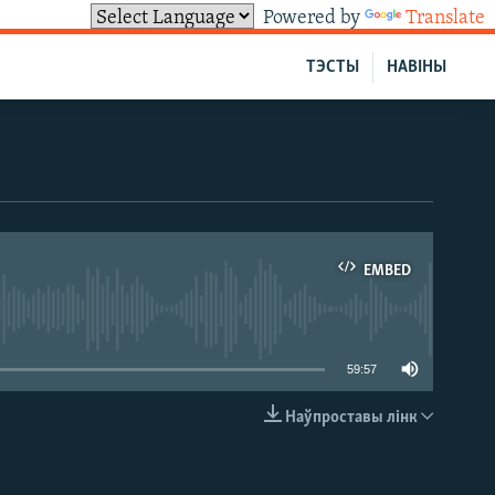
Powered by
Translate
ТЭСТЫ
НАВІНЫ
EMBED
able
59:57
Наўпроставы лінк
EMBED