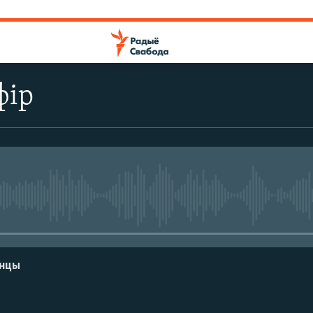
фір
No media source currently avail
енцы