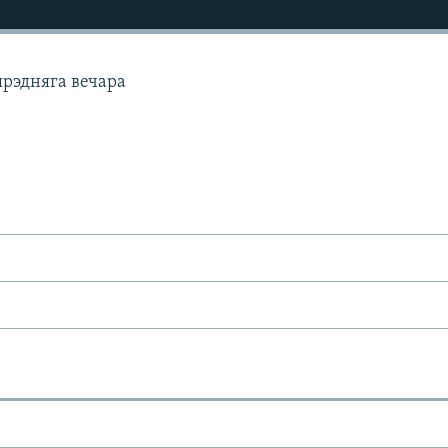
рэдняга вечара