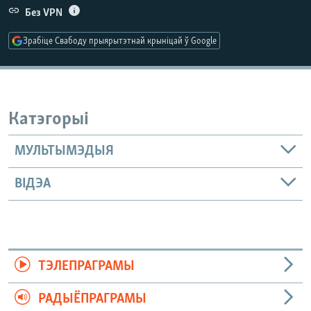
КУЛЬТУРА
МОВА
Без VPN
КАЛЯНДАР
НА ХВАЛЯХ СВАБОДЫ
Зрабіце Свабоду прыярытэтнай крыніцай ў Google
Катэгорыі
МУЛЬТЫМЭДЫЯ
ВІДЭА
ТЭЛЕПРАГРАМЫ
РАДЫЁПРАГРАМЫ