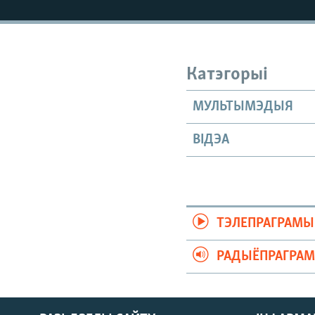
КАЛЯНДАР
НА ХВАЛЯХ СВАБОДЫ
Катэгорыі
МУЛЬТЫМЭДЫЯ
ВІДЭА
ТЭЛЕПРАГРАМЫ
РАДЫЁПРАГРА