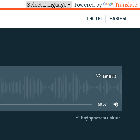
Powered by
Translate
ТЭСТЫ
НАВІНЫ
EMBED
able
59:57
Наўпроставы лінк
EMBED