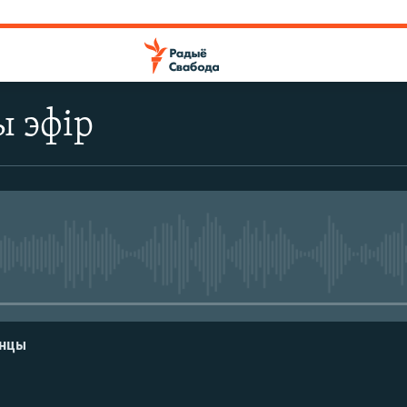
ы эфір
No media source currently avail
енцы