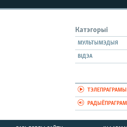
КАЛЯНДАР
НА ХВАЛЯХ СВАБОДЫ
Катэгорыі
МУЛЬТЫМЭДЫЯ
ВІДЭА
ТЭЛЕПРАГРАМЫ
РАДЫЁПРАГРА