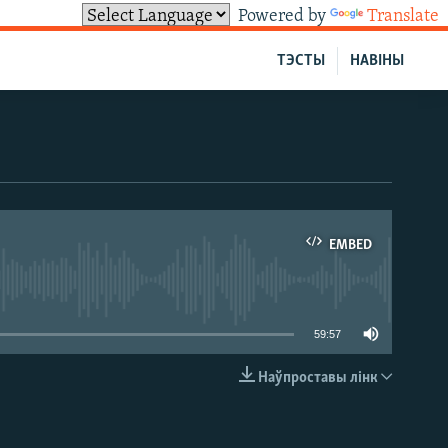
Powered by
Translate
ТЭСТЫ
НАВІНЫ
EMBED
able
59:57
Наўпроставы лінк
EMBED