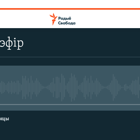
эфір
No media source currently avail
енцы