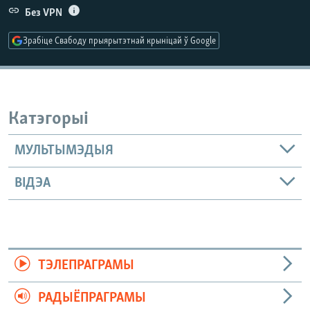
КУЛЬТУРА
МОВА
Без VPN
КАЛЯНДАР
НА ХВАЛЯХ СВАБОДЫ
Зрабіце Свабоду прыярытэтнай крыніцай ў Google
Катэгорыі
МУЛЬТЫМЭДЫЯ
ВІДЭА
ТЭЛЕПРАГРАМЫ
РАДЫЁПРАГРАМЫ