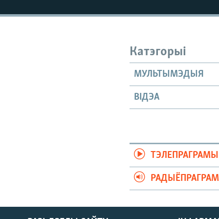
КАЛЯНДАР
НА ХВАЛЯХ СВАБОДЫ
Катэгорыі
МУЛЬТЫМЭДЫЯ
ВІДЭА
ТЭЛЕПРАГРАМЫ
РАДЫЁПРАГРА