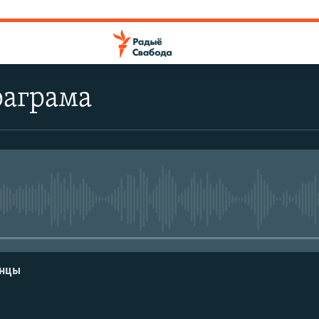
раграма
No media source currently avail
енцы