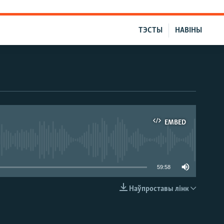
ТЭСТЫ
НАВІНЫ
EMBED
able
59:58
Наўпроставы лінк
EMBED