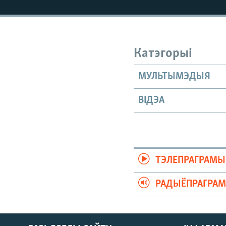
КАЛЯНДАР
НА ХВАЛЯХ СВАБОДЫ
Катэгорыі
МУЛЬТЫМЭДЫЯ
ВІДЭА
ТЭЛЕПРАГРАМЫ
РАДЫЁПРАГРА