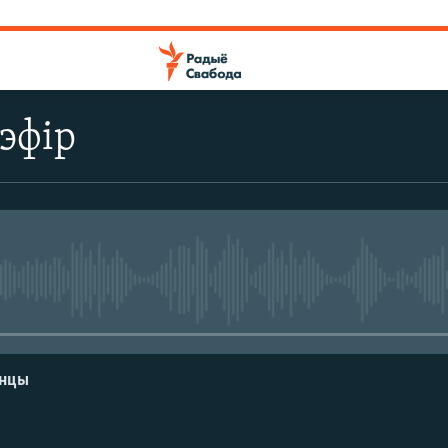
эфір
No media source currently avail
енцы