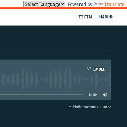
Powered by
Translate
ТЭСТЫ
НАВІНЫ
EMBED
able
59:59
Наўпроставы лінк
EMBED