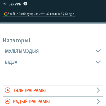
КУЛЬТУРА
МОВА
Без VPN
КАЛЯНДАР
НА ХВАЛЯХ СВАБОДЫ
Зрабіце Свабоду прыярытэтнай крыніцай ў Google
Катэгорыі
МУЛЬТЫМЭДЫЯ
ВІДЭА
ТЭЛЕПРАГРАМЫ
РАДЫЁПРАГРАМЫ