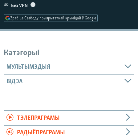
КУЛЬТУРА
МОВА
Без VPN
КАЛЯНДАР
НА ХВАЛЯХ СВАБОДЫ
Зрабіце Свабоду прыярытэтнай крыніцай ў Google
Катэгорыі
МУЛЬТЫМЭДЫЯ
ВІДЭА
ТЭЛЕПРАГРАМЫ
РАДЫЁПРАГРАМЫ