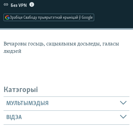
КУЛЬТУРА
МОВА
Без VPN
КАЛЯНДАР
НА ХВАЛЯХ СВАБОДЫ
Зрабіце Свабоду прыярытэтнай крыніцай ў Google
Вечаровы госьць, сацыяльныя досьледы, галасы
людзей
Катэгорыі
МУЛЬТЫМЭДЫЯ
ВІДЭА