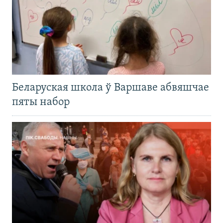
Беларуская школа ў Варшаве абвяшчае
пяты набор