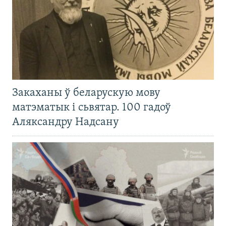
Закаханы ў беларускую мову
матэматык і сьвятар. 100 гадоў
Аляксандру Надсану