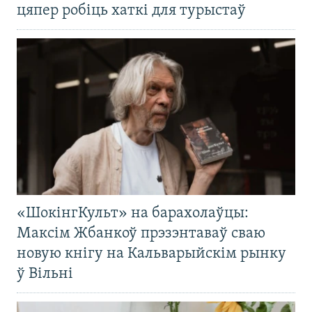
цяпер робіць хаткі для турыстаў
«ШокінгКульт» на барахолаўцы:
Максім Жбанкоў прэзэнтаваў сваю
новую кнігу на Кальварыйскім рынку
ў Вільні