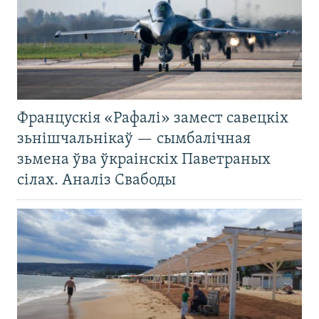
Францускія «Рафалі» замест савецкіх
зьнішчальнікаў — сымбалічная
зьмена ўва ўкраінскіх Паветраных
сілах. Аналіз Свабоды