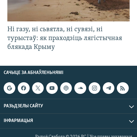
Ні газу, ні сьвятла, ні сувязі, ні
турыстаў: як праходзіць лягістычная
блякада Крыму
САЧЫЦЕ ЗА АБНАЎЛЕНЬНЯМІ
РАЗЬДЗЕЛЫ САЙТУ
ІНФАРМАЦЫЯ
Радыё Свабода © 2026 РС | Усе правы захаваныя.