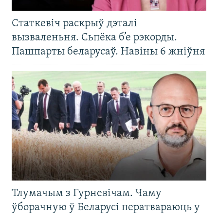
Статкевіч раскрыў дэталі
вызваленьня. Сьпёка б’е рэкорды.
Пашпарты беларусаў. Навіны 6 жніўня
Тлумачым з Гурневічам. Чаму
ўборачную ў Беларусі ператвараюць у