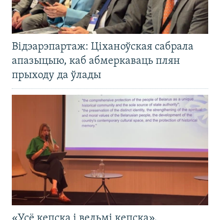
Відэарэпартаж: Ціханоўская сабрала
апазыцыю, каб абмеркаваць плян
прыходу да ўлады
«Усё кепска і вельмі кепска».