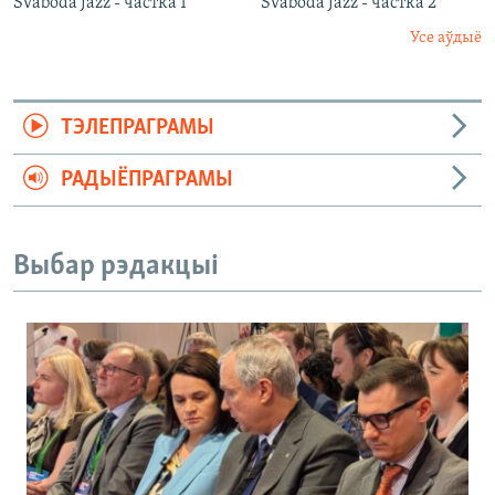
Svaboda Jazz - частка 1
Svaboda Jazz - частка 2
Усе аўдыё
ТЭЛЕПРАГРАМЫ
РАДЫЁПРАГРАМЫ
Выбар рэдакцыі