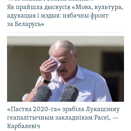
Як прайшла дыскусія «Мова, культура,
адукацыя і мэдыя: нябачны фронт
за Беларусь»
«Пастка 2020-га» зрабіла Лукашэнку
геапалітычным закладнікам Расеі, —
Карбалевіч