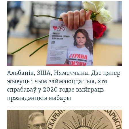
Альбанія, ЗША, Нямеччына. Дзе цяпер
жывуць і чым займаюцца тыя, хто
спрабаваў у 2020 годзе выйграць
прэзыдэнцкія выбары