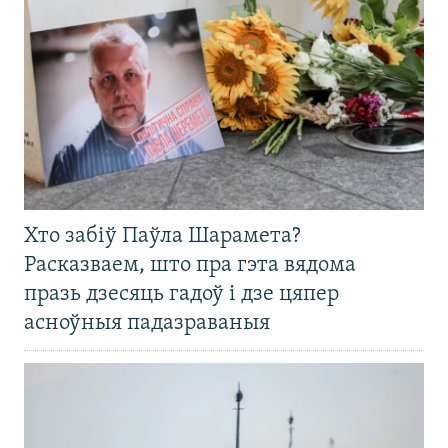
Хто забіў Паўла Шарамета?
Расказваем, што пра гэта вядома
празь дзесяць гадоў і дзе цяпер
асноўныя падазраваныя