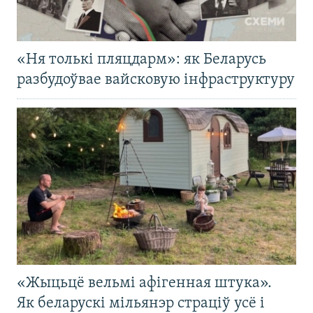
«Ня толькі пляцдарм»: як Беларусь
разбудоўвае вайсковую інфраструктуру
«Жыцьцё вельмі афігенная штука».
Як беларускі мільянэр страціў усё і