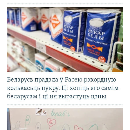
Беларусь прадала ў Расею рэкордную
колькасьць цукру. Ці хопіць яго самім
беларусам і ці ня вырастуць цэны