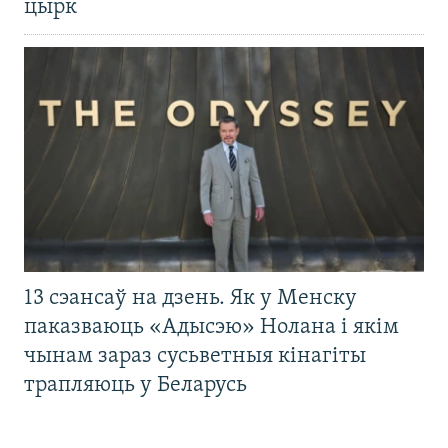
цырк
13 сэансаў на дзень. Як у Менску
паказваюць «Адысэю» Нолана і якім
чынам зараз сусьветныя кінагіты
трапляюць у Беларусь