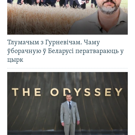
Тлумачым з Гурневічам. Чаму
ўборачную ў Беларусі ператвараюць у
цырк