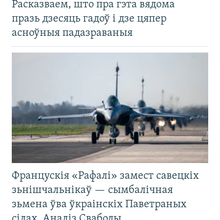
Расказваем, што пра гэта вядома
празь дзесяць гадоў і дзе цяпер
асноўныя падазраваныя
Францускія «Рафалі» замест савецкіх
зьнішчальнікаў — сымбалічная
зьмена ўва ўкраінскіх Паветраных
сілах. Аналіз Свабоды