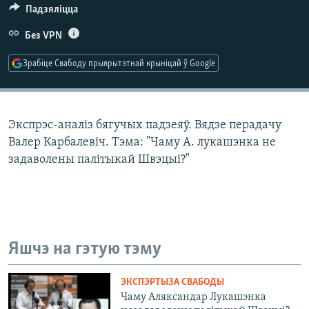
КУЛЬТУРА
МОВА
Падзяліцца
КАЛЯНДАР
НА ХВАЛЯХ СВАБОДЫ
Без VPN
Зрабіце Свабоду прыярытэтнай крыніцай ў Google
Экспрэс-аналіз бягучых падзеяў. Вядзе перадачу
Валер Карбалевіч. Тэма: "Чаму А. лукашэнка не
задаволены палітыкай Швэцыі?"
Яшчэ на гэтую тэму
ЭКСПЭРТЫЗА СВАБОДЫ
Чаму Аляксандар Лукашэнка