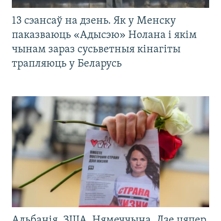
13 сэансаў на дзень. Як у Менску
паказваюць «Адысэю» Нолана і якім
чынам зараз сусьветныя кінагіты
трапляюць у Беларусь
Альбанія, ЗША, Нямеччына. Дзе цяпер