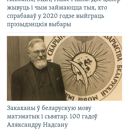
жывуць і чым займаюцца тыя, хто
спрабаваў у 2020 годзе выйграць
прэзыдэнцкія выбары
Закаханы ў беларускую мову
матэматык і сьвятар. 100 гадоў
Аляксандру Надсану