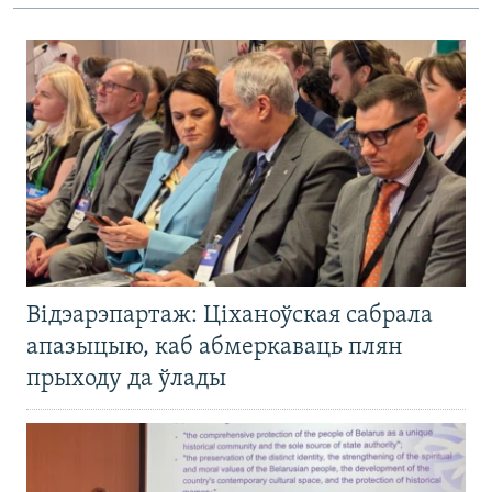
Відэарэпартаж: Ціханоўская сабрала
апазыцыю, каб абмеркаваць плян
прыходу да ўлады