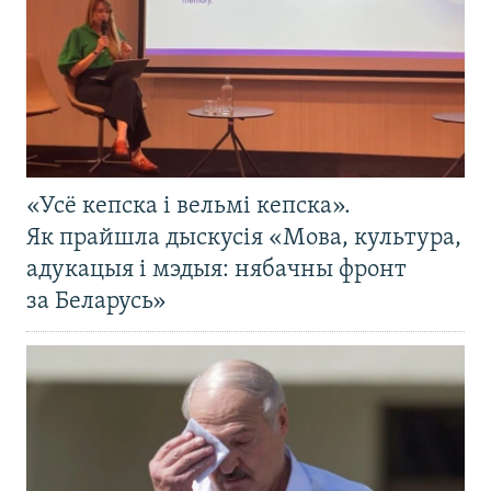
«Усё кепска і вельмі кепска».
Як прайшла дыскусія «Мова, культура,
адукацыя і мэдыя: нябачны фронт
за Беларусь»