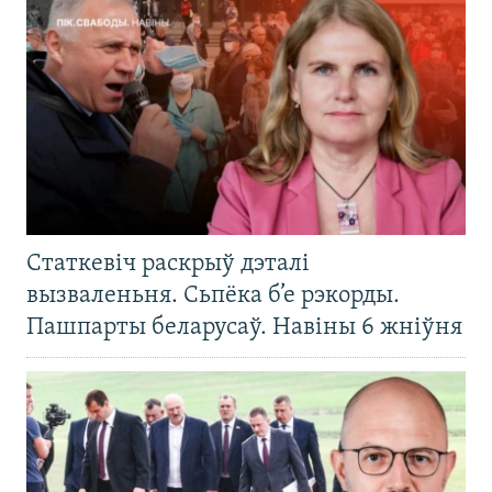
Статкевіч раскрыў дэталі
вызваленьня. Сьпёка б’е рэкорды.
Пашпарты беларусаў. Навіны 6 жніўня