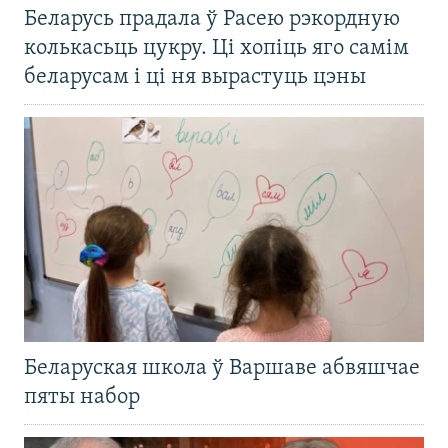
Беларусь прадала ў Расею рэкордную
колькасьць цукру. Ці хопіць яго самім
беларусам і ці ня вырастуць цэны
Беларуская школа ў Варшаве абвяшчае
пяты набор