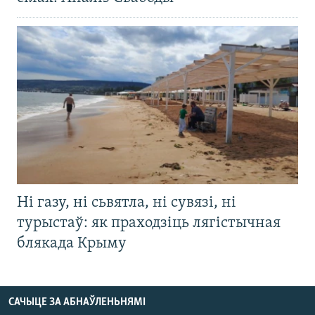
Ні газу, ні сьвятла, ні сувязі, ні
турыстаў: як праходзіць лягістычная
блякада Крыму
САЧЫЦЕ ЗА АБНАЎЛЕНЬНЯМІ