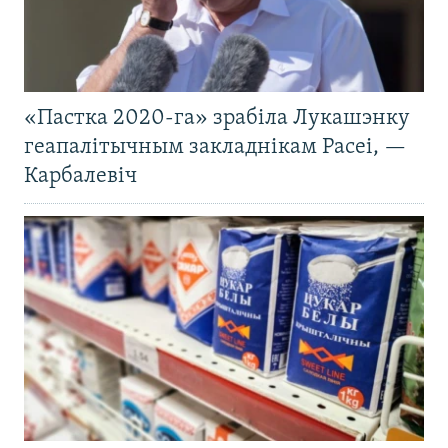
«Пастка 2020-га» зрабіла Лукашэнку
геапалітычным закладнікам Расеі, —
Карбалевіч