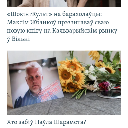
«ШокінгКульт» на барахолаўцы:
Максім Жбанкоў прэзэнтаваў сваю
новую кнігу на Кальварыйскім рынку
ў Вільні
Хто забіў Паўла Шарамета?