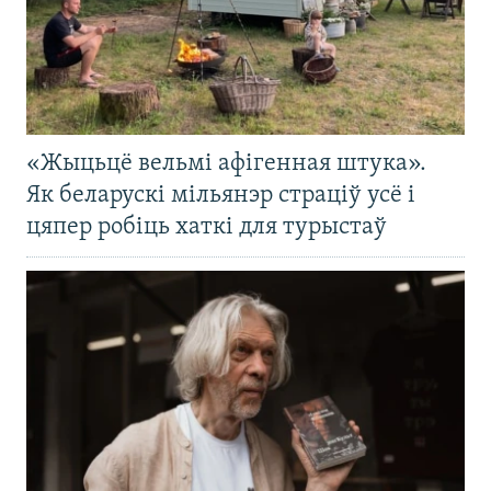
«Жыцьцё вельмі афігенная штука».
Як беларускі мільянэр страціў усё і
цяпер робіць хаткі для турыстаў