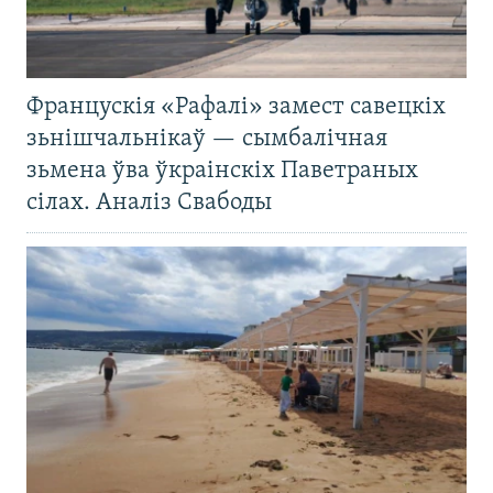
Францускія «Рафалі» замест савецкіх
зьнішчальнікаў — сымбалічная
зьмена ўва ўкраінскіх Паветраных
сілах. Аналіз Свабоды