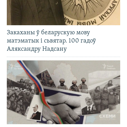
Закаханы ў беларускую мову
матэматык і сьвятар. 100 гадоў
Аляксандру Надсану