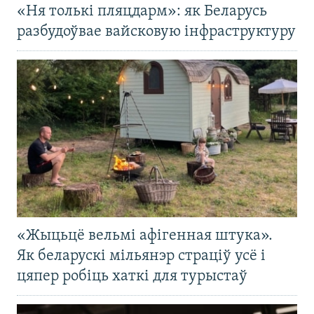
«Ня толькі пляцдарм»: як Беларусь
разбудоўвае вайсковую інфраструктуру
«Жыцьцё вельмі афігенная штука».
Як беларускі мільянэр страціў усё і
цяпер робіць хаткі для турыстаў