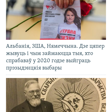
Альбанія, ЗША, Нямеччына. Дзе цяпер
жывуць і чым займаюцца тыя, хто
спрабаваў у 2020 годзе выйграць
прэзыдэнцкія выбары