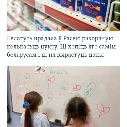
Беларусь прадала ў Расею рэкордную
колькасьць цукру. Ці хопіць яго самім
беларусам і ці ня вырастуць цэны