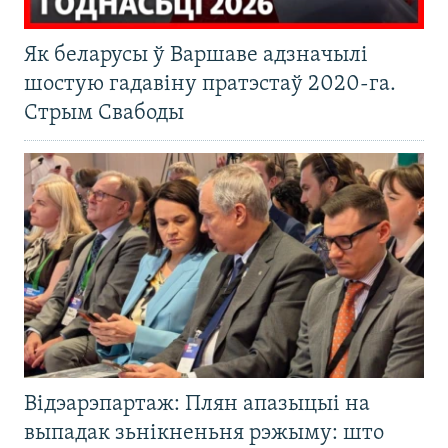
Як беларусы ў Варшаве адзначылі
шостую гадавіну пратэстаў 2020-га.
Стрым Свабоды
Відэарэпартаж: Плян апазыцыі на
выпадак зьнікненьня рэжыму: што