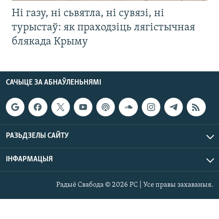
Ні газу, ні сьвятла, ні сувязі, ні
турыстаў: як праходзіць лягістычная
блякада Крыму
САЧЫЦЕ ЗА АБНАЎЛЕНЬНЯМІ
РАЗЬДЗЕЛЫ САЙТУ
ІНФАРМАЦЫЯ
Радыё Свабода © 2026 РС | Усе правы захаваныя.