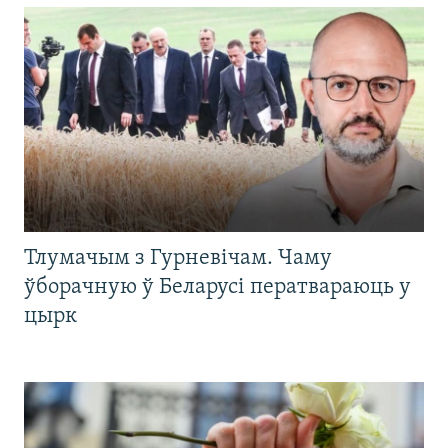
Тлумачым з Гурневічам. Чаму
ўборачную ў Беларусі ператвараюць у
цырк