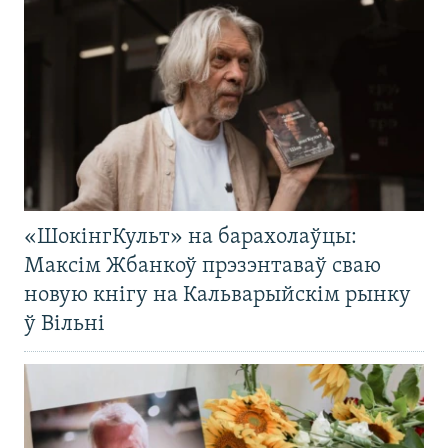
«ШокінгКульт» на барахолаўцы:
Максім Жбанкоў прэзэнтаваў сваю
новую кнігу на Кальварыйскім рынку
ў Вільні