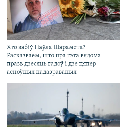
Хто забіў Паўла Шарамета?
Расказваем, што пра гэта вядома
празь дзесяць гадоў і дзе цяпер
асноўныя падазраваныя