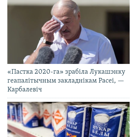
«Пастка 2020-га» зрабіла Лукашэнку
геапалітычным закладнікам Расеі, —
Карбалевіч