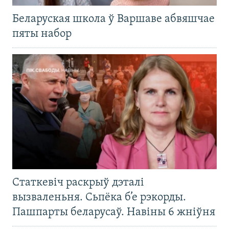
Беларуская школа ў Варшаве абвяшчае
пяты набор
Статкевіч раскрыў дэталі
вызваленьня. Сьпёка б’е рэкорды.
Пашпарты беларусаў. Навіны 6 жніўня