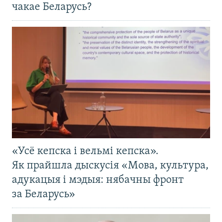
чакае Беларусь?
«Усё кепска і вельмі кепска».
Як прайшла дыскусія «Мова, культура,
адукацыя і мэдыя: нябачны фронт
за Беларусь»