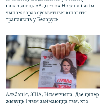
паказваюць «Адысэю» Нолана і якім
чынам зараз сусьветныя кінагіты
трапляюць у Беларусь
Альбанія, ЗША, Нямеччына. Дзе цяпер
жывуць і чым займаюцца тыя, хто