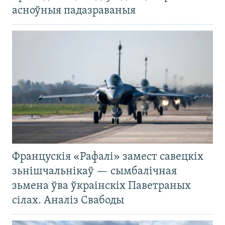
асноўныя падазраваныя
Францускія «Рафалі» замест савецкіх
зьнішчальнікаў — сымбалічная
зьмена ўва ўкраінскіх Паветраных
сілах. Аналіз Свабоды