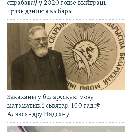
спрабаваў у 2020 годзе выйграць
прэзыдэнцкія выбары
Закаханы ў беларускую мову
матэматык і сьвятар. 100 гадоў
Аляксандру Надсану