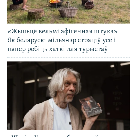
«Жыцьцё вельмі афігенная штука».
Як беларускі мільянэр страціў усё і
цяпер робіць хаткі для турыстаў