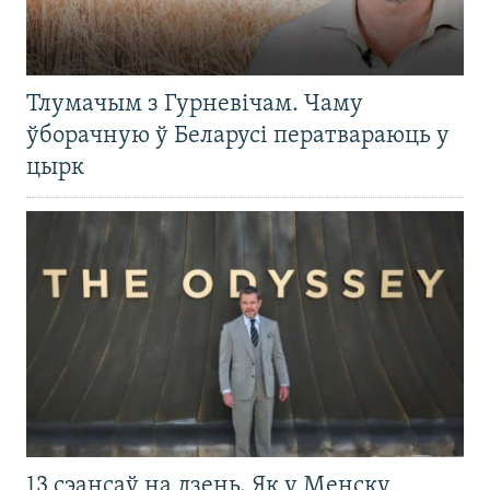
Тлумачым з Гурневічам. Чаму
ўборачную ў Беларусі ператвараюць у
цырк
13 сэансаў на дзень. Як у Менску