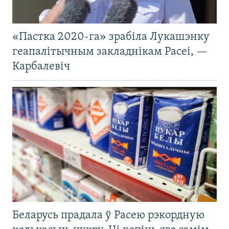
«Пастка 2020-га» зрабіла Лукашэнку
геапалітычным закладнікам Расеі, —
Карбалевіч
Беларусь прадала ў Расею рэкордную