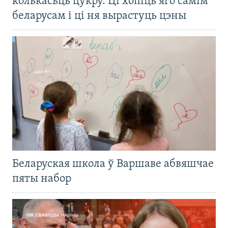
колькасьць цукру. Ці хопіць яго самім
беларусам і ці ня вырастуць цэны
Беларуская школа ў Варшаве абвяшчае
пяты набор