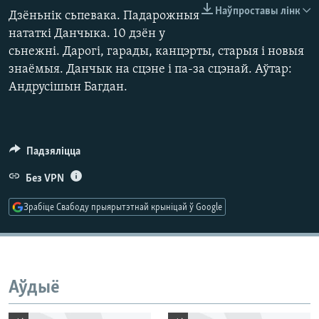
КУЛЬТУРА
МОВА
Наўпроставы лінк
Дзёньнік сьпевака. Падарожныя
КАЛЯНДАР
НА ХВАЛЯХ СВАБОДЫ
нататкі Данчыка. 10 дзён у
сьнежні. Дарогі, гарады, канцэрты, старыя і новыя
знаёмыя. Данчык на сцэне і па-за сцэнай. Аўтар:
Андрусішын Багдан.
Падзяліцца
Без VPN
Зрабіце Свабоду прыярытэтнай крыніцай ў Google
Аўдыё