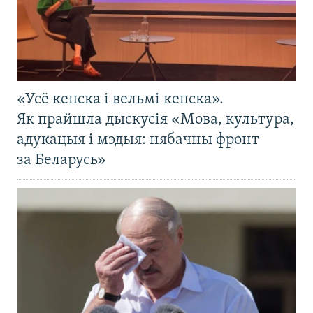
«Усё кепска і вельмі кепска».
Як прайшла дыскусія «Мова, культура,
адукацыя і мэдыя: нябачны фронт
за Беларусь»