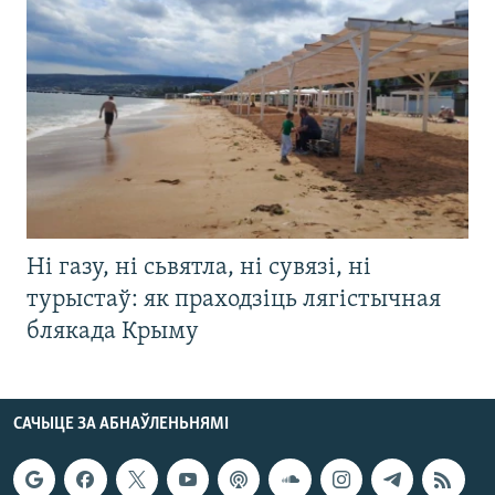
Ні газу, ні сьвятла, ні сувязі, ні
турыстаў: як праходзіць лягістычная
блякада Крыму
САЧЫЦЕ ЗА АБНАЎЛЕНЬНЯМІ