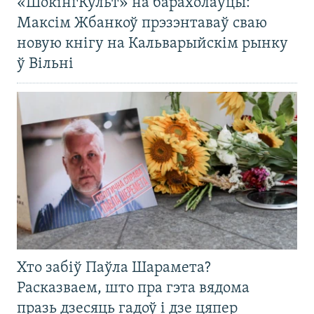
«ШокінгКульт» на барахолаўцы:
Максім Жбанкоў прэзэнтаваў сваю
новую кнігу на Кальварыйскім рынку
ў Вільні
Хто забіў Паўла Шарамета?
Расказваем, што пра гэта вядома
празь дзесяць гадоў і дзе цяпер