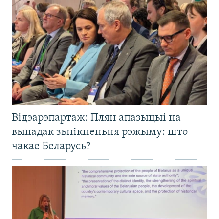
Відэарэпартаж: Плян апазыцыі на
выпадак зьнікненьня рэжыму: што
чакае Беларусь?