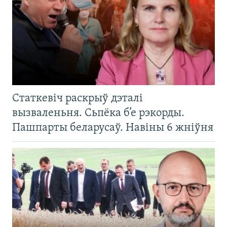
Статкевіч раскрыў дэталі
вызваленьня. Сьпёка б’е рэкорды.
Пашпарты беларусаў. Навіны 6 жніўня