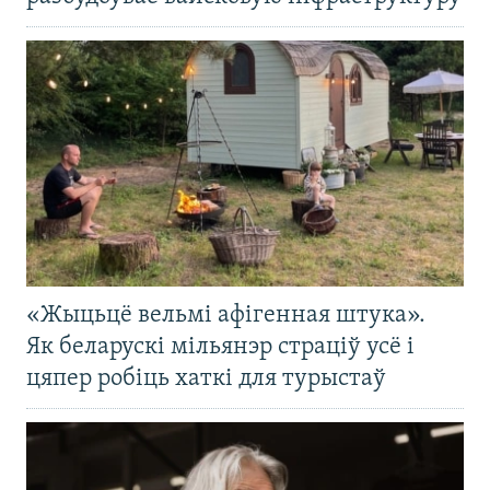
«Жыцьцё вельмі афігенная штука».
Як беларускі мільянэр страціў усё і
цяпер робіць хаткі для турыстаў