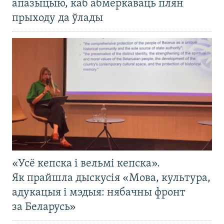
апазыцыю, каб абмеркаваць плян
прыходу да ўлады
«Усё кепска і вельмі кепска».
Як прайшла дыскусія «Мова, культура,
адукацыя і мэдыя: нябачны фронт
за Беларусь»