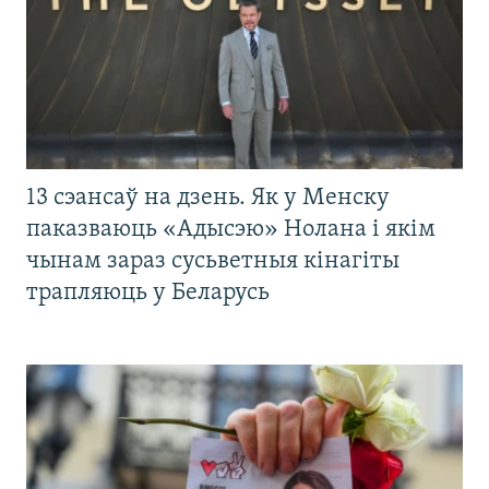
13 сэансаў на дзень. Як у Менску
паказваюць «Адысэю» Нолана і якім
чынам зараз сусьветныя кінагіты
трапляюць у Беларусь