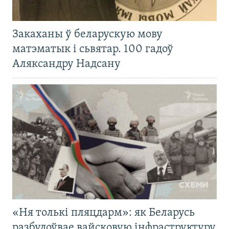
Закаханы ў беларускую мову
матэматык і сьвятар. 100 гадоў
Аляксандру Надсану
«Ня толькі пляцдарм»: як Беларусь
разбудоўвае вайсковую інфраструктуру