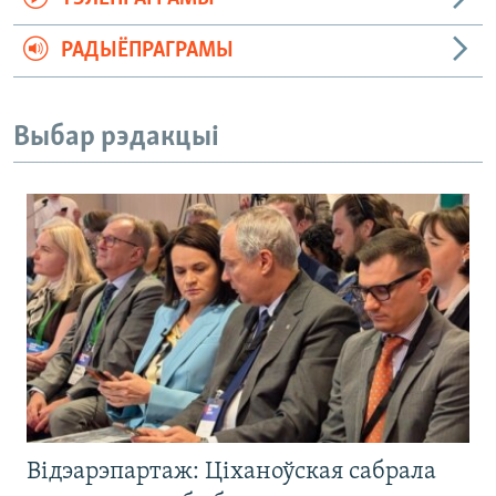
РАДЫЁПРАГРАМЫ
Выбар рэдакцыі
Відэарэпартаж: Ціханоўская сабрала