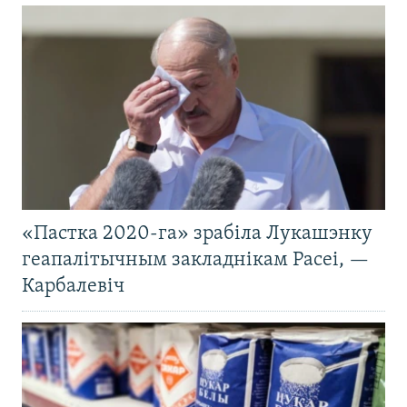
«Пастка 2020-га» зрабіла Лукашэнку
геапалітычным закладнікам Расеі, —
Карбалевіч