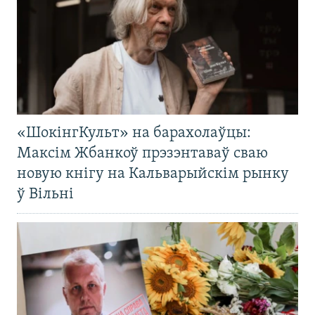
«ШокінгКульт» на барахолаўцы:
Максім Жбанкоў прэзэнтаваў сваю
новую кнігу на Кальварыйскім рынку
ў Вільні