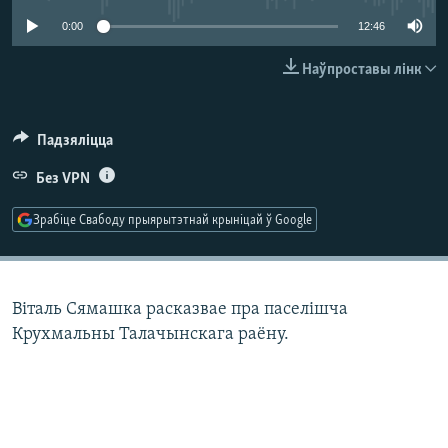
КУЛЬТУРА
МОВА
0:00
12:46
КАЛЯНДАР
НА ХВАЛЯХ СВАБОДЫ
Наўпроставы лінк
Падзяліцца
Без VPN
Зрабіце Свабоду прыярытэтнай крыніцай ў Google
Віталь Сямашка расказвае пра паселішча
Крухмальны Талачынскага раёну.