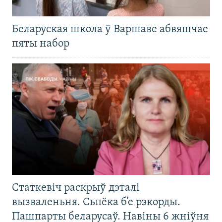
Беларуская школа ў Варшаве абвяшчае
пяты набор
Статкевіч раскрыў дэталі
вызваленьня. Сьпёка б’е рэкорды.
Пашпарты беларусаў. Навіны 6 жніўня