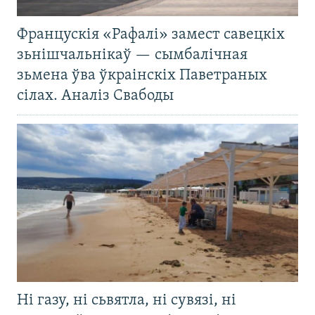
Францускія «Рафалі» замест савецкіх
зьнішчальнікаў — сымбалічная
зьмена ўва ўкраінскіх Паветраных
сілах. Аналіз Свабоды
Ні газу, ні сьвятла, ні сувязі, ні