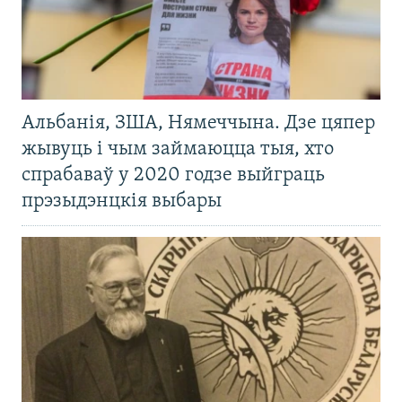
Альбанія, ЗША, Нямеччына. Дзе цяпер
жывуць і чым займаюцца тыя, хто
спрабаваў у 2020 годзе выйграць
прэзыдэнцкія выбары