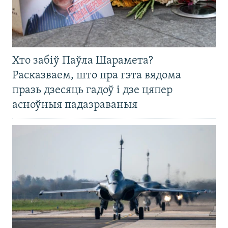
Хто забіў Паўла Шарамета?
Расказваем, што пра гэта вядома
празь дзесяць гадоў і дзе цяпер
асноўныя падазраваныя