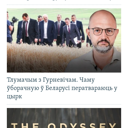
Тлумачым з Гурневічам. Чаму
ўборачную ў Беларусі ператвараюць у
цырк