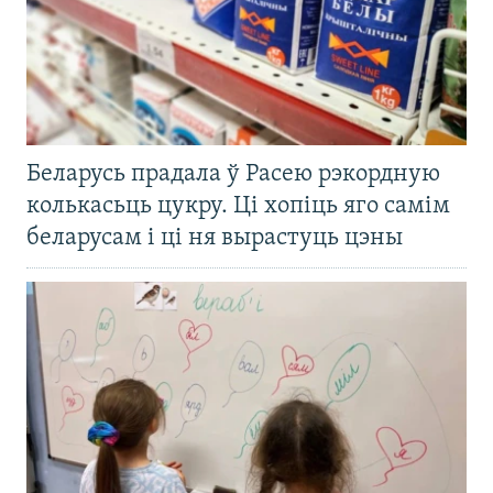
Беларусь прадала ў Расею рэкордную
колькасьць цукру. Ці хопіць яго самім
беларусам і ці ня вырастуць цэны