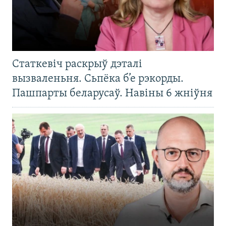
Статкевіч раскрыў дэталі
вызваленьня. Сьпёка б’е рэкорды.
Пашпарты беларусаў. Навіны 6 жніўня