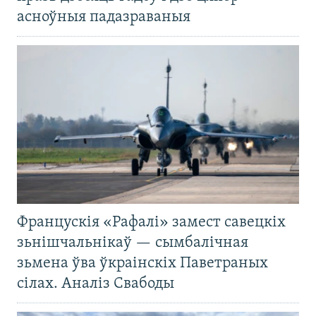
асноўныя падазраваныя
Францускія «Рафалі» замест савецкіх
зьнішчальнікаў — сымбалічная
зьмена ўва ўкраінскіх Паветраных
сілах. Аналіз Свабоды