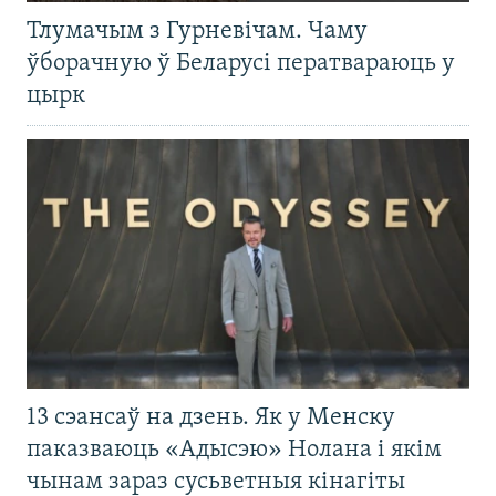
Тлумачым з Гурневічам. Чаму
ўборачную ў Беларусі ператвараюць у
цырк
13 сэансаў на дзень. Як у Менску
паказваюць «Адысэю» Нолана і якім
чынам зараз сусьветныя кінагіты