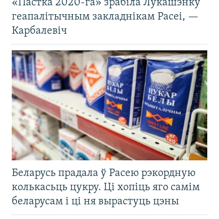
«Пастка 2020-га» зрабіла Лукашэнку
геапалітычным закладнікам Расеі, —
Карбалевіч
Беларусь прадала ў Расею рэкордную
колькасьць цукру. Ці хопіць яго самім
беларусам і ці ня вырастуць цэны