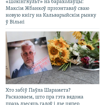
«ШокінгКульт» на барахолаўцы:
Максім Жбанкоў прэзэнтаваў сваю
новую кнігу на Кальварыйскім рынку
ў Вільні
Хто забіў Паўла Шарамета?
Расказваем, што пра гэта вядома
празь дзесяць гадоў і дзе цяпер