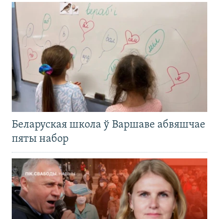
Беларуская школа ў Варшаве абвяшчае
пяты набор