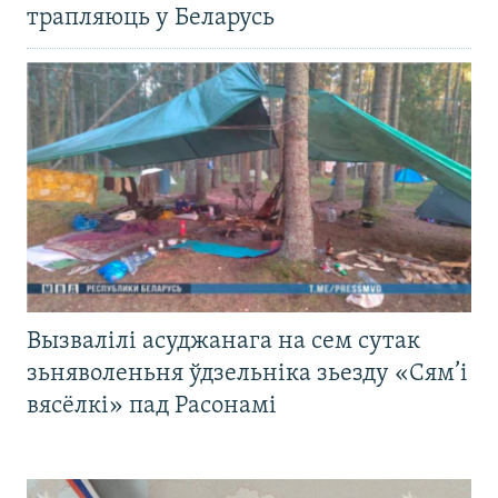
трапляюць у Беларусь
Вызвалілі асуджанага на сем сутак
зьняволеньня ўдзельніка зьезду «Сям’і
вясёлкі» пад Расонамі