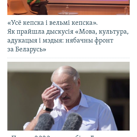
«Усё кепска і вельмі кепска».
Як прайшла дыскусія «Мова, культура,
адукацыя і мэдыя: нябачны фронт
за Беларусь»