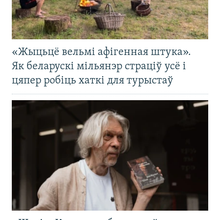
«Жыцьцё вельмі афігенная штука».
Як беларускі мільянэр страціў усё і
цяпер робіць хаткі для турыстаў