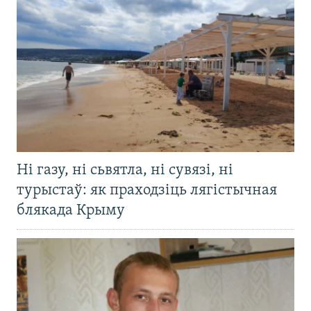
Ні газу, ні сьвятла, ні сувязі, ні
турыстаў: як праходзіць лягістычная
блякада Крыму