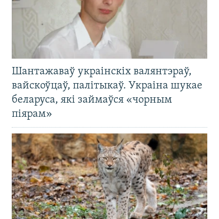
Шантажаваў украінскіх валянтэраў,
вайскоўцаў, палітыкаў. Украіна шукае
беларуса, які займаўся «чорным
піярам»