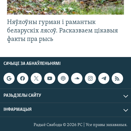
Няўлоўны гурман і рамантык
беларускіх лясоў. Расказваем цікавыя
факты пра рысь
САЧЫЦЕ ЗА АБНАЎЛЕНЬНЯМІ
РАЗЬДЗЕЛЫ САЙТУ
ІНФАРМАЦЫЯ
Радыё Свабода © 2026 РС | Усе правы захаваныя.