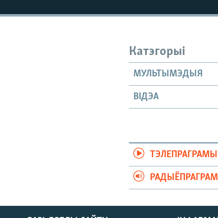
КАЛЯНДАР
НА ХВАЛЯХ СВАБОДЫ
Катэгорыі
МУЛЬТЫМЭДЫЯ
ВІДЭА
ТЭЛЕПРАГРАМЫ
РАДЫЁПРАГРА