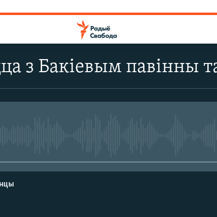
цца з Бакіевым павінны т
No media source currently avail
енцы