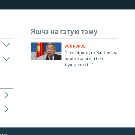
Яшчэ на гэтую тэму
VOX POPULI
"Разьбірацца з Бакіевым
павінны там, і без
Лукашэнкі…"