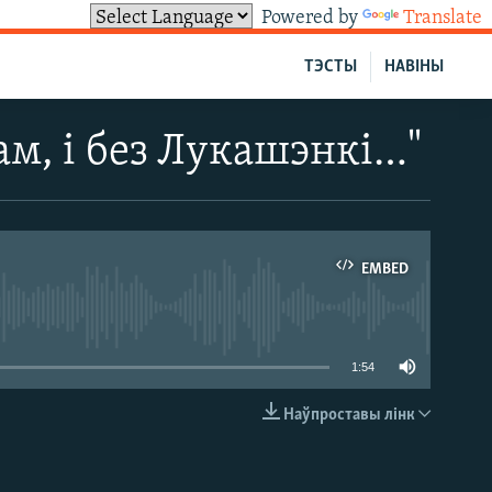
Powered by
Translate
ТЭСТЫ
НАВІНЫ
ам, і без Лукашэнкі…"
EMBED
able
1:54
Наўпроставы лінк
EMBED