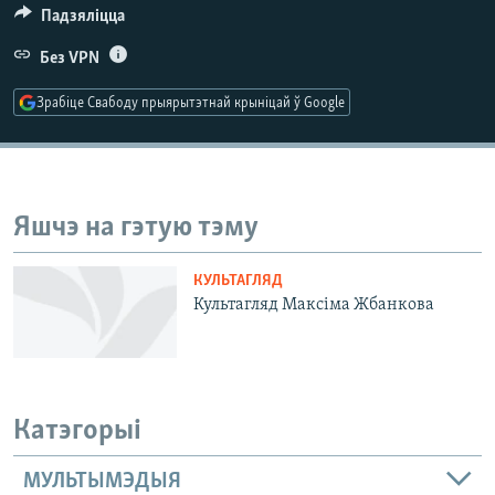
КУЛЬТУРА
МОВА
Падзяліцца
КАЛЯНДАР
НА ХВАЛЯХ СВАБОДЫ
Без VPN
Зрабіце Свабоду прыярытэтнай крыніцай ў Google
Яшчэ на гэтую тэму
КУЛЬТАГЛЯД
Культагляд Максіма Жбанкова
Катэгорыі
МУЛЬТЫМЭДЫЯ