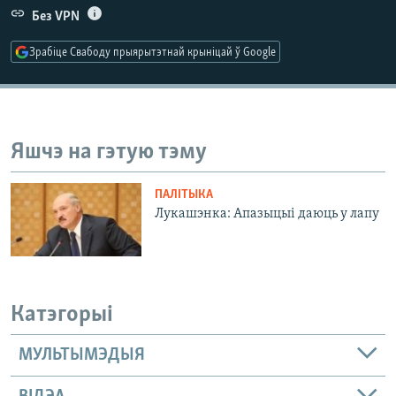
КУЛЬТУРА
МОВА
Без VPN
КАЛЯНДАР
НА ХВАЛЯХ СВАБОДЫ
Зрабіце Свабоду прыярытэтнай крыніцай ў Google
Яшчэ на гэтую тэму
ПАЛІТЫКА
Лукашэнка: Апазыцыі даюць у лапу
Катэгорыі
МУЛЬТЫМЭДЫЯ