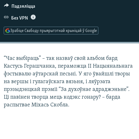
КУЛЬТУРА
МОВА
Падзяліцца
КАЛЯНДАР
НА ХВАЛЯХ СВАБОДЫ
Без VPN
Зрабіце Свабоду прыярытэтнай крыніцай ў Google
“Час выбіраць” – так назваў свой альбом бард
Кастусь Герашчанка, пераможца ІІ Нацыянальнага
фэстывалю аўтарскай песьні. У яго ўвайшлі творы
на вершы і гулагаўскага вязьня, і ляўрэата
прэзыдэнцкай прэміі “За духоўнае адраджэньне”.
Ці павінен творца мець кодэкс гонару? – барда
распытвае Міхась Скобла.