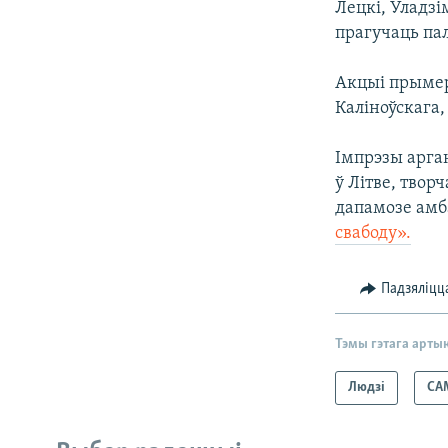
Лецкі, Уладз
прагучаць па
Акцыі прымер
Каліноўскага,
Імпрэзы арган
ў Літве, твор
дапамозе амб
свабоду».
Падзяліцц
Тэмы гэтага арты
Людзі
СА