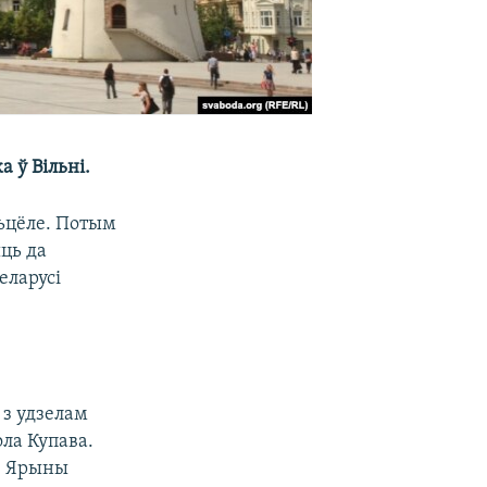
 ў Вільні.
сьцёле. Потым
ць да
еларусі
 з удзелам
ола Купава.
ё Ярыны