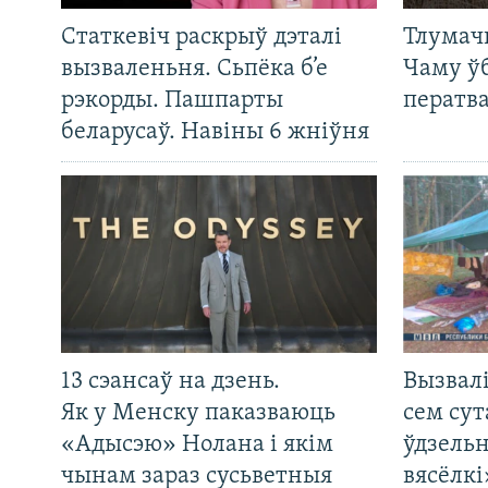
Статкевіч раскрыў дэталі
Тлумач
вызваленьня. Сьпёка б’е
Чаму ў
рэкорды. Пашпарты
ператв
беларусаў. Навіны 6 жніўня
13 сэансаў на дзень.
Вызвалі
Як у Менску паказваюць
сем сут
«Адысэю» Нолана і якім
ўдзельн
чынам зараз сусьветныя
вясёлкі