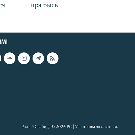
ся
пра рысь
ЯМІ
Радыё Свабода © 2026 РС | Усе правы захаваныя.