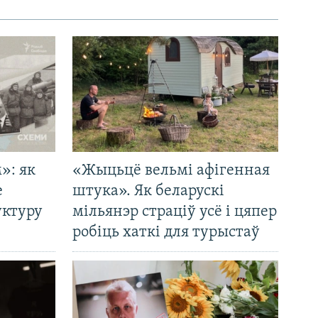
»: як
«Жыцьцё вельмі афігенная
е
штука». Як беларускі
уктуру
мільянэр страціў усё і цяпер
робіць хаткі для турыстаў