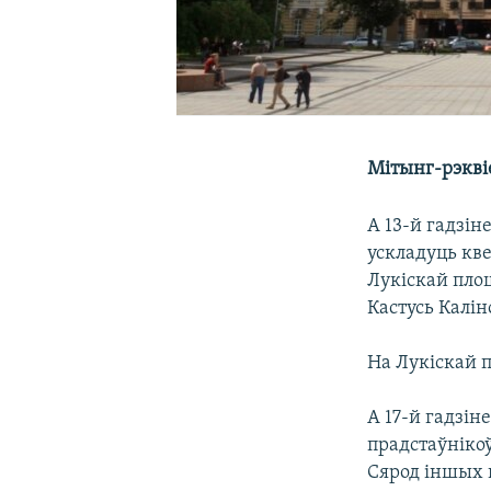
Мітынг-рэкві
А 13-й гадзін
ускладуць кв
Лукіскай пло
Кастусь Калін
На Лукіскай 
А 17-й гадзін
прадстаўнікоў
Сярод іншых 