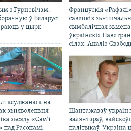
ым з Гурневічам.
Францускія «Рафалі»
борачную ў Беларусі
савецкіх зьнішчаль
араюць у цырк
сымбалічная зьмена
ўкраінскіх Паветра
сілах. Аналіз Свабо
лі асуджанага на
ак зьняволеньня
Шантажаваў украінс
іка зьезду «Сям’і
валянтэраў, вайскоў
» пад Расонамі
палітыкаў. Украіна 