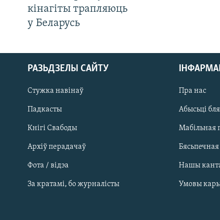
кінагіты трапляюць
у Беларусь
РАЗЬДЗЕЛЫ САЙТУ
ІНФАРМ
Стужка навінаў
Пра нас
Падкасты
Абысьці бл
Кнігі Свабоды
Мабільная 
Архіў перадачаў
Бясьпечная
Фота / відэа
Нашы кант
САЧЫЦЕ ЗА АБНАЎЛЕНЬНЯМІ
За кратамі, бо журналісты
Умовы кар