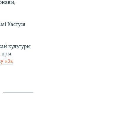
фонавы,
мі Кастуся
скай культуры
У пры
ху «За