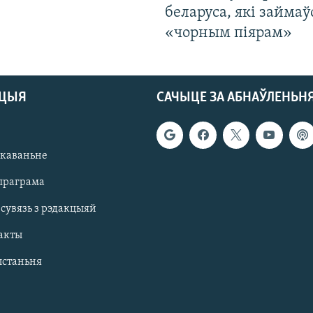
беларуса, які займаў
«чорным піярам»
АЦЫЯ
САЧЫЦЕ ЗА АБНАЎЛЕНЬН
якаваньне
праграма
 сувязь з рэдакцыяй
акты
ыстаньня