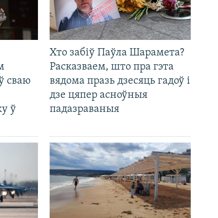
Хто забіў Паўла Шарамета?
м
Расказваем, што пра гэта
ў сваю
вядома празь дзесяць гадоў і
дзе цяпер асноўныя
у ў
падазраваныя