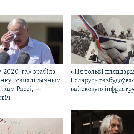
 2020-га» зрабіла
«Ня толькі пляцдарм
нку геапалітычным
Беларусь разбудоўва
ікам Расеі, —
вайсковую інфрастр
евіч