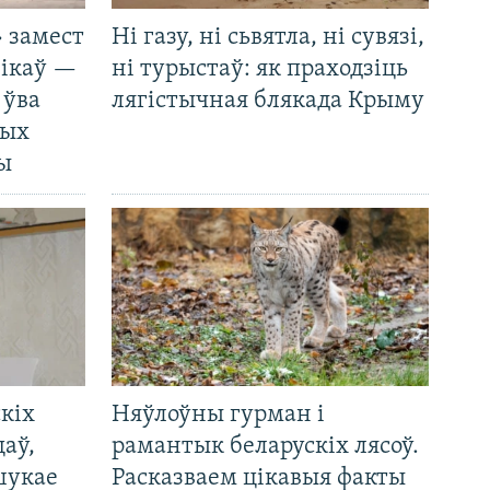
 замест
Ні газу, ні сьвятла, ні сувязі,
нікаў —
ні турыстаў: як праходзіць
 ўва
лягістычная блякада Крыму
ных
ды
кіх
Няўлоўны гурман і
цаў,
рамантык беларускіх лясоў.
шукае
Расказваем цікавыя факты