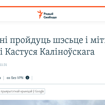
ьні пройдуць шэсьце і мі
і Кастуся Каліноўскага
11:31
а
Без VPN
 прыярытэтнай крыніцай ў Google