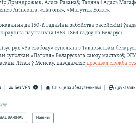
імір Дрындрожык, Алесь Разанаў, Тацяна і Адась Мата
лянэз Агінскага, «Пагоня», «Магутны Божа».
каваныя да 150-й гадавіны забойства расейскімі ўлада
 кіраўніка паўстаньня 1863–1864 гадоў на Беларусі.
ізуе рух «За свабоду» супольна з Таварыствам белару
чай суполкай «Пагоня» Беларускага саюзу мастакоў, ЭГ
асады Літвы ў Менску, паведамляе
прэсавая служба ру
а
Без VPN
Сачыце за абнаўленьнямі
Друкаваць
кулу
МАЕ ВАЖНАЕ
Навіны