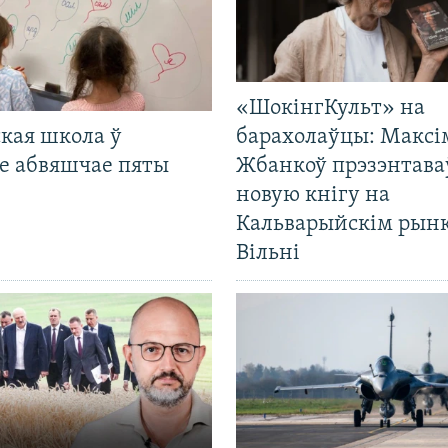
«ШокінгКульт» на
кая школа ў
барахолаўцы: Максі
е абвяшчае пяты
Жбанкоў прэзэнтава
новую кнігу на
Кальварыйскім рынк
Вільні