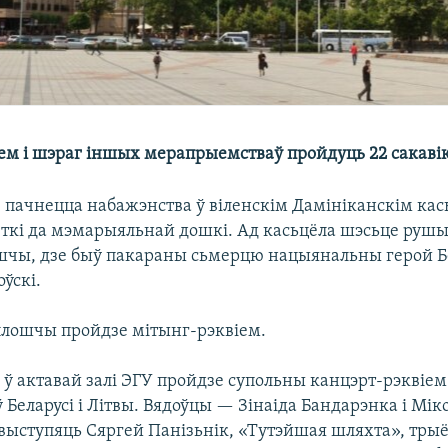
ем і шэраг іншых мерапрыемстваў пройдуць 22 сакавіка
е пачнецца набажэнства ў віленскім Дамініканскім ка
еткі да мэмарыяльнай дошкі. Ад касьцёла шэсьце рушы
шчы, дзе быў пакараны сьмерцю нацыянальны герой Б
оўскі.
плошчы пройдзе мітынг-рэквіем.
е ў актавай залі ЭГУ пройдзе супольны канцэрт-рэквіем
 Беларусі і Літвы. Вядоўцы — Зінаіда Бандарэнка і Мік
выступяць Сяргей Панізьнік, «Тутэйшая шляхта», тры