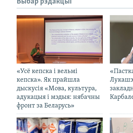
Выбар рэдакцыі
«Усё кепска і вельмі
«Пастка
кепска». Як прайшла
Лукашэ
дыскусія «Мова, культура,
закладн
адукацыя і мэдыя: нябачны
Карбал
фронт за Беларусь»