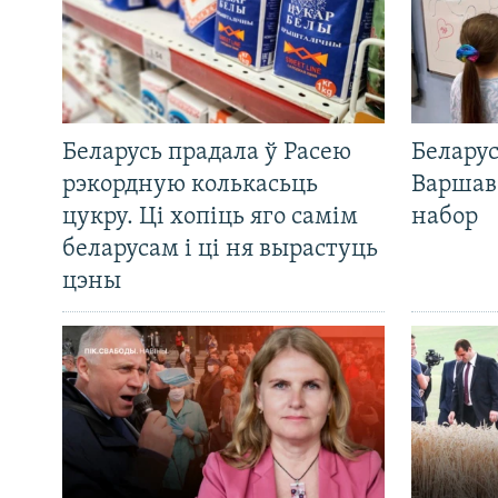
Беларусь прадала ў Расею
Беларус
рэкордную колькасьць
Варшав
цукру. Ці хопіць яго самім
набор
беларусам і ці ня вырастуць
цэны