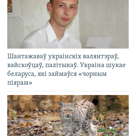
Шантажаваў украінскіх валянтэраў,
вайскоўцаў, палітыкаў. Украіна шукае
беларуса, які займаўся «чорным
піярам»