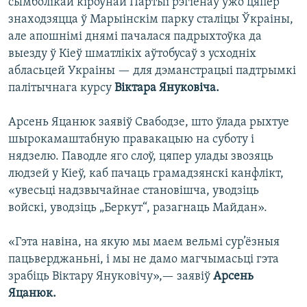
сымболікай кіроўнай Партыі рэгіёнаў ўжо цяпер
знаходзяцца ў Марыінскім парку сталіцы Ўкраіны,
але апошнімі днямі пачалася падрыхтоўка да
выезду ў Кіеў шматлікіх аўтобусаў з усходніх
абласьцей Украіны — для дэманстрацыі падтрымкі
палітычнага курсу
Віктара Януковіча.
Арсень Яцанюк заявіў Свабодзе, што ўлада рыхтуе
шырокамаштабную правакацыю на суботу і
нядзелю. Паводле яго слоў, цяпер улады звозяць
людзей у Кіеў, каб пачаць грамадзянскі канфлікт,
«увесьці надзвычайнае становішча, уводзіць
войскі, уводзіць „Беркут“, разагнаць Майдан».
«Гэта навіна, на якую мы маем вельмі сур’ёзныя
пацьверджаньні, і мы не дамо магчымасьці гэта
зрабіць Віктару Януковічу»,— заявіў
Арсень
Яцанюк.