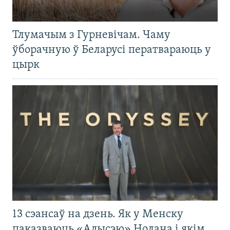
Тлумачым з Гурневічам. Чаму
ўборачную ў Беларусі ператвараюць у
цырк
13 сэансаў на дзень. Як у Менску
паказваюць «Адысэю» Нолана і якім