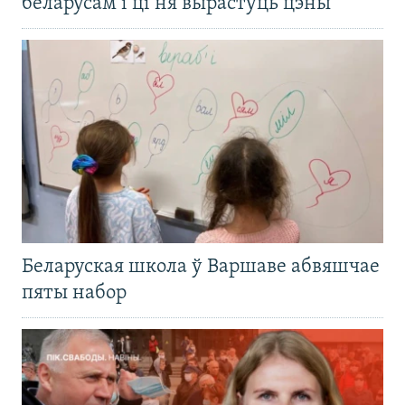
беларусам і ці ня вырастуць цэны
Беларуская школа ў Варшаве абвяшчае
пяты набор