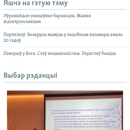
Яшчэ на гэтую тэму
Эўрамайдан умацоўвае барыкады. Жывая
відэатрансьляцыя
Портнікаў: Беларусы жывуць у падобным кашмары амаль
20 гадоў
Паверыў у Бога. Стаў нацыяналістам. Перастаў баяцца
Выбар рэдакцыі