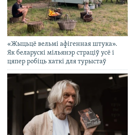
«Жыцьцё вельмі афігенная штука».
Як беларускі мільянэр страціў усё і
цяпер робіць хаткі для турыстаў