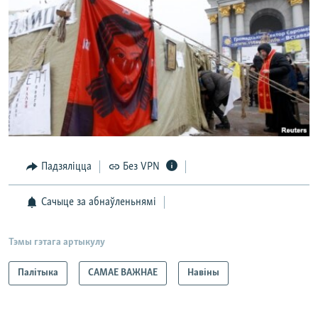
Падзяліцца
Без VPN
Сачыце за абнаўленьнямі
Тэмы гэтага артыкулу
Палітыка
САМАЕ ВАЖНАЕ
Навіны