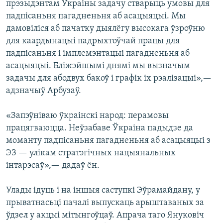
прэзыдэнтам Украіны задачу стварыць умовы для
падпісаньня пагадненьня аб асацыяцыі. Мы
дамовіліся аб пачатку дыялёгу высокага ўзроўню
для каардынацыі падрыхтоўчай працы для
падпісаньня і імплемэнтацыі пагадненьня аб
асацыяцыі. Бліжэйшымі днямі мы вызначым
задачы для абодвух бакоў і графік іх рэалізацыі»,—
адзначыў Арбузаў.
«Запэўніваю ўкраінскі народ: перамовы
працягваюцца. Неўзабаве Ўкраіна падыдзе да
моманту падпісаньня пагадненьня аб асацыяцыі з
ЭЗ — улікам стратэгічных нацыянальных
інтарэсаў»,— дадаў ён.
Улады ідуць і на іншыя саступкі Эўрамайдану, у
прыватнасьці пачалі выпускаць арыштаваных за
ўдзел у акцыі мітынгоўцаў. Апрача таго Януковіч