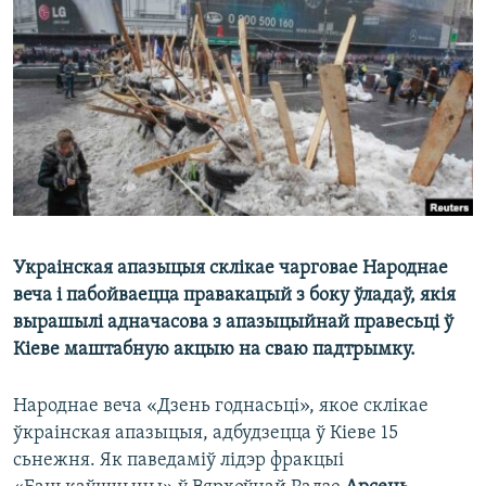
КУЛЬТУРА
МОВА
КАЛЯНДАР
НА ХВАЛЯХ СВАБОДЫ
Украінская апазыцыя склікае чарговае Народнае
веча і пабойваецца правакацый з боку ўладаў, якія
вырашылі адначасова з апазыцыйнай правесьці ў
Кіеве маштабную акцыю на сваю падтрымку.
Народнае веча «Дзень годнасьці», якое склікае
ўкраінская апазыцыя, адбудзецца ў Кіеве 15
сьнежня. Як паведаміў лідэр фракцыі