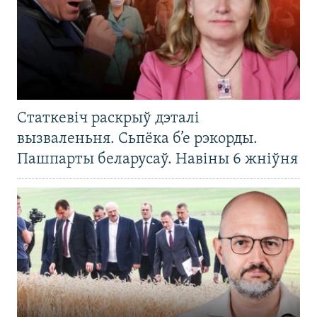
Статкевіч раскрыў дэталі
вызваленьня. Сьпёка б’е рэкорды.
Пашпарты беларусаў. Навіны 6 жніўня