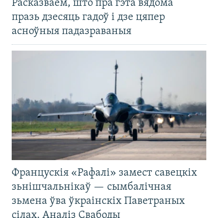
Расказваем, што пра гэта вядома
празь дзесяць гадоў і дзе цяпер
асноўныя падазраваныя
Францускія «Рафалі» замест савецкіх
зьнішчальнікаў — сымбалічная
зьмена ўва ўкраінскіх Паветраных
сілах. Аналіз Свабоды