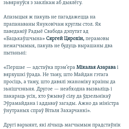
зьвярнуўся з заклікам аб дыялёгу.
Апазыцыя ж пакуль не пагадажецца на
прапанаваны Януковічам круглы стол. Як
паведаміў Радыё Свабода дэпутат ад
«Бацькаўшчына»
Сяргей Цярохін,
перамовы
немагчымыя, пакуль не будуць вырашаны два
пытаньні:
«Першае — адстаўка прэм’ера
Мікалая Азарава
і
вярхушкі ўрада. Не таму, што Майдан гэтага
просіць, а таму, што давялі эканоміку краіны да
зьнішчэньня. Другое — неабходна вызваліць і
пакараць усіх, хто ўжываў сілу да ўдзельнікаў
Эўрамайдана і аддаваў загады. Ажно да міністра
ўнутраных спраў Віталя Захарчанкі».
Другі варыянт, які лічыць магчымым прадстаўнік