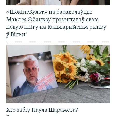
«ШокінгКульт» на барахолаўцы:
Максім Жбанкоў прэзэнтаваў сваю
новую кнігу на Кальварыйскім рынку
ў Вільні
Хто забіў Паўла Шарамета?