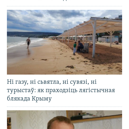
Ні газу, ні сьвятла, ні сувязі, ні
турыстаў: як праходзіць лягістычная
блякада Крыму