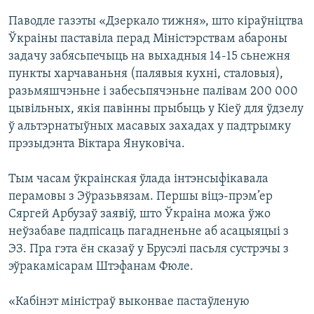
Паводле газэты «Дзеркало тижня», што кіраўніцтва
Ўкраіны паставіла перад Міністэрствам абароны
задачу забясьпечыць на выхадныя 14-15 сьнежня
пункты харчаваньня (палявыя кухні, сталовыя),
разьмяшчэньне і забесьпячэньне палівам 200 000
цывільных, якія павінны прыбыць у Кіеў для ўдзелу
ў альтэрнатыўных масавых захадах у падтрымку
прэзыдэнта Віктара Януковіча.
Тым часам ўкраінская ўлада інтэнсыфікавала
перамовы з Эўразьвязам. Першы віцэ-прэм’ер
Сяргей Арбузаў заявіў, што Ўкраіна можа ўжо
неўзабаве падпісаць пагадненьне аб асацыяцыі з
ЭЗ. Пра гэта ён сказаў у Брусэлі пасьля сустрэчы з
эўракамісарам Штэфанам Фюле.
«Кабінэт міністраў выконвае пастаўленую