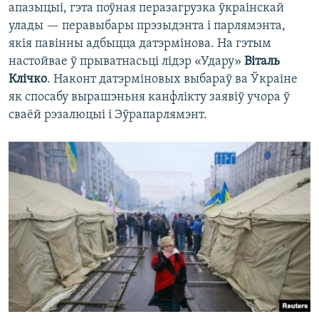
апазыцыі, гэта поўная перазагрузка ўкраінскай
улады — перавыбары прэзыдэнта і парлямэнта,
якія павінны адбыцца датэрмінова. На гэтым
настойвае ў прыватнасьці лідэр «Удару»
Віталь
Клічко
. Наконт датэрміновых выбараў ва Ўкраіне
як спосабу вырашэньня канфлікту заявіў учора ў
сваёй рэзалюцыі і Эўрапарлямэнт.