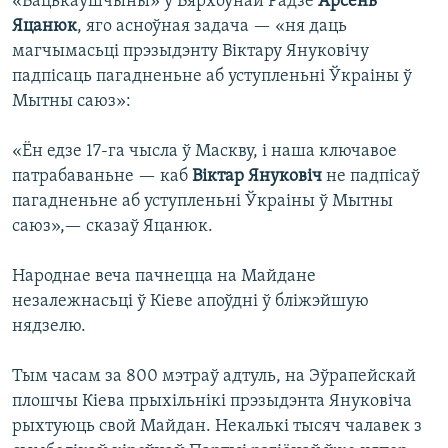
«Бацькаўшчыны» ў Вярхоўнай Радзе
Арсень
Яцанюк
, яго асноўная задача — «ня даць
магчымасьці прэзыдэнту Віктару Януковічу
падпісаць пагадненьне аб уступленьні Ўкраіны ў
Мытны саюз»:
«Ён едзе 17-га чысла ў Маскву, і наша ключавое
патрабаваньне — каб
Віктар Януковіч
не падпісаў
пагадненьне аб уступленьні Ўкраіны ў Мытны
саюз»,— сказаў Яцанюк.
Народнае веча пачнецца на Майдане
незалежнасьці ў Кіеве апоўдні ў бліжэйшую
нядзелю.
Тым часам за 800 мэтраў адтуль, на Эўрапейскай
плошчы Кіева прыхільнікі прэзыдэнта Януковіча
рыхтуюць свой Майдан. Некалькі тысяч чалавек з