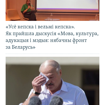
«Усё кепска і вельмі кепска».
Як прайшла дыскусія «Мова, культура,
адукацыя і мэдыя: нябачны фронт
за Беларусь»