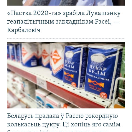
«Пастка 2020-га» зрабіла Лукашэнку
геапалітычным закладнікам Расеі, —
Карбалевіч
Беларусь прадала ў Расею рэкордную
колькасьць цукру. Ці хопіць яго самім