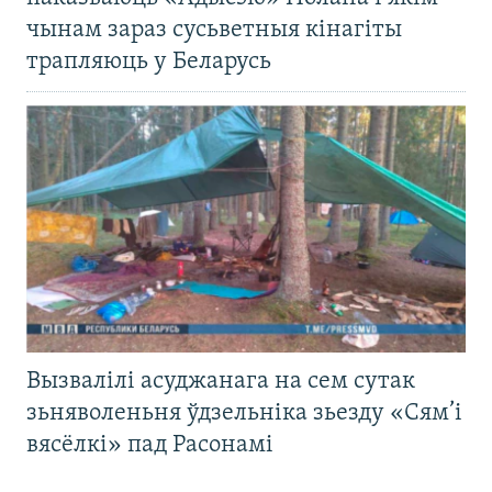
чынам зараз сусьветныя кінагіты
трапляюць у Беларусь
Вызвалілі асуджанага на сем сутак
зьняволеньня ўдзельніка зьезду «Сям’і
вясёлкі» пад Расонамі