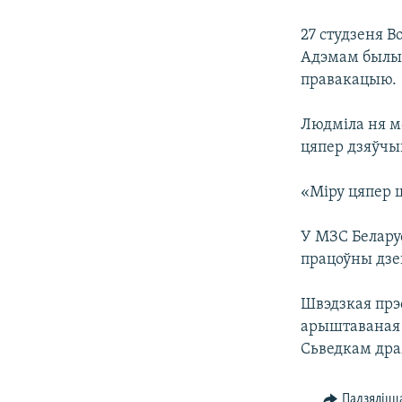
27 студзеня В
Адэмам былы 
правакацыю.
Людміла ня м
цяпер дзяўчы
«Міру цяпер ш
У МЗС Белару
працоўны дзе
Швэдзкая пр
арыштаваная ў
Сьведкам дра
Падзяліцц