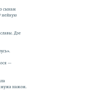
 з сынам
ў нейкую
славы. Дзе
русь».
лося —
ыла
а мужа нажом.