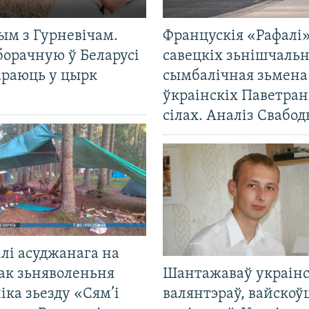
ым з Гурневічам.
Францускія «Рафалі»
борачную ў Беларусі
савецкіх зьнішчаль
араюць у цырк
сымбалічная зьмена
ўкраінскіх Паветра
сілах. Аналіз Свабо
лі асуджанага на
ак зьняволеньня
Шантажаваў украінс
іка зьезду «Сям’і
валянтэраў, вайскоў