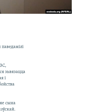
 паведамілі
ЗС,
ся зьвязацца
я і
бойства
 яе сына
коўскай.