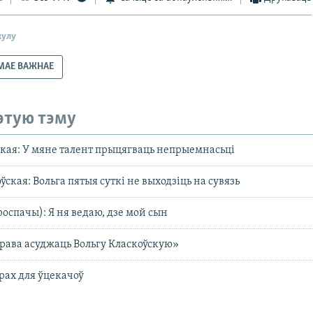
кулу
МАЕ ВАЖНАЕ
этую тэму
ская: У мяне талент прыцягваць непрыемнасьці
ская: Вольга пятыя суткі не выходзіць на сувязь
роспачы): Я ня ведаю, дзе мой сын
права асуджаць Вольгу Класкоўскую»
рах для ўцекачоў