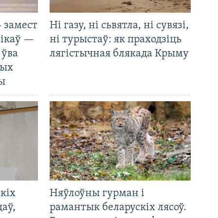
 замест
Ні газу, ні сьвятла, ні сувязі,
нікаў —
ні турыстаў: як праходзіць
 ўва
лягістычная блякада Крыму
ных
ды
кіх
Няўлоўны гурман і
цаў,
рамантык беларускіх лясоў.