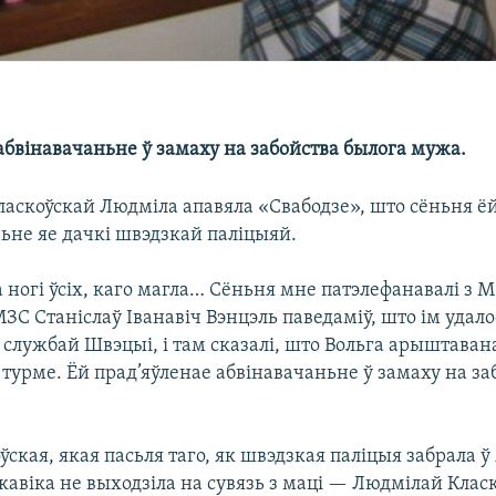
 абвінавачаньне ў замаху на забойства былога мужа.
ласкоўскай Людміла апавяла «Свабодзе», што сёньня ёй
ьне яе дачкі швэдзкай паліцыяй.
 ногі ўсіх, каго магла… Сёньня мне патэлефанавалі з М
ЗС Станіслаў Іванавіч Вэнцэль паведаміў, што ім удало
 службай Швэцыі, і там сказалі, што Вольга арыштавана
 турме. Ёй прад’яўленае абвінавачаньне ў замаху на за
ўская, якая пасьля таго, як швэдзкая паліцыя забрала ў
акавіка не выходзіла на сувязь з маці — Людмілай Клас