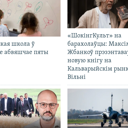
«ШокінгКульт» на
кая школа ў
барахолаўцы: Максі
е абвяшчае пяты
Жбанкоў прэзэнтава
новую кнігу на
Кальварыйскім рынк
Вільні