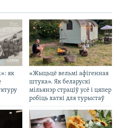
»: як
«Жыцьцё вельмі афігенная
е
штука». Як беларускі
уктуру
мільянэр страціў усё і цяпер
робіць хаткі для турыстаў