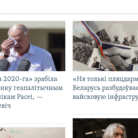
 2020-га» зрабіла
«Ня толькі пляцдарм
нку геапалітычным
Беларусь разбудоўва
ікам Расеі, —
вайсковую інфрастр
евіч