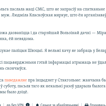
ольга паслала маці СМС, што яе запрасіў на спатканьне
муж. Людміла Класкоўская мяркуе, што ён арганізава
ожа дазваніцца і да старэйшай Вользінай дачкі — Міра
нка, ёй невядома.
укае паліцыя Швэцыі. Я вельмі хачу яе забраць у Бела
сі пацьвярджэньня гэтай інфармацыі атрымаць не ўда
нь скончыўся.
эса
паведамляе
пра інцыдэнт у Стакгольме: жанчына б
 суботу, пасьля таго як некалькі разоў ударыла былог
мы было дзіцё.
а
Без VPN
Сачыце за абнаўленьнямі
Друкаваць