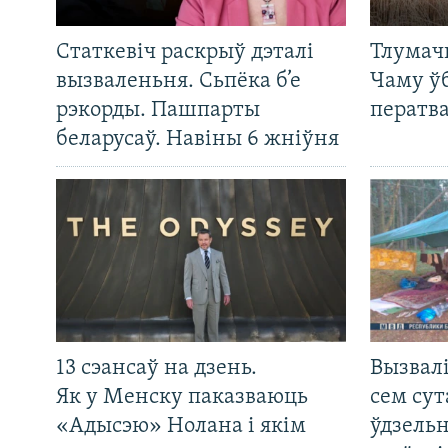
Статкевіч раскрыў дэталі
Тлумач
вызваленьня. Сьпёка б’е
Чаму ў
рэкорды. Пашпарты
ператв
беларусаў. Навіны 6 жніўня
13 сэансаў на дзень.
Вызвалі
Як у Менску паказваюць
сем сут
«Адысэю» Нолана і якім
ўдзельн