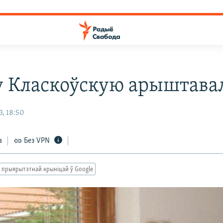
у Класкоўскую арыштава
, 18:50
а
Без VPN
 прыярытэтнай крыніцай ў Google