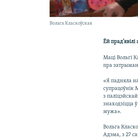
Вольга Класкоўская
Ёй прад’явілі
Маці Вольгі К
пра затрыман
«Я падняла на
супрацоўнік М
з паліцэйскай
знаходзіцца ў
мужа».
Вольга Класко
Адэма, з 27 с