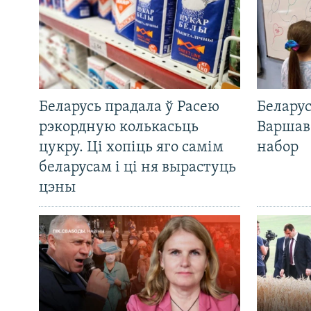
Беларусь прадала ў Расею
Беларус
рэкордную колькасьць
Варшав
цукру. Ці хопіць яго самім
набор
беларусам і ці ня вырастуць
цэны