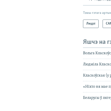
Тэмы гэтага арты
Людзі
СА
Яшчэ на г
Вольга Класкоў
Людміла Класкоў
Класкоўская (у 
«Ніхто ня мае 
Беларусы ў ляге