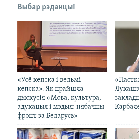
Выбар рэдакцыі
«Усё кепска і вельмі
«Пастка
кепска». Як прайшла
Лукашэ
дыскусія «Мова, культура,
закладн
адукацыя і мэдыя: нябачны
Карбал
фронт за Беларусь»