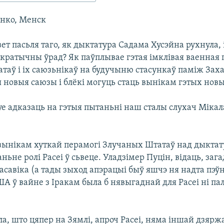
нко, Менск
вет пасьля таго, як дыктатура Садама Хусэйна рухнула, і
акратычны ўрад? Як паўплывае гэтая імклівая ваенная
таў і іх саюзьнікаў на будучыню стасункаў паміж Заха
 новыя саюзы і блёкі могуць стаць вынікам гэтых новы
уе адказаць на гэтыя пытаньні наш сталы слухач Мікал
ынікам хуткай перамогі Злучаных Штатаў над дыктат
ньне ролі Расеі ў сьвеце. Уладзімер Пуцін, відаць, заг
красавіка (а тады зыход апэрацыі быў яшчэ ня надта пэўн
А ў вайне з Іракам была б нявыгаднай для Расеі ні пал
а, што цяпер на Зямлі, апроч Расеі, няма іншай дзярж