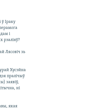
 ў Іраку
 перамога
дам і
х рэаліяў?
ай Лясовіч зь
урай Хусэйна
адзя пралічыў
ы) заявіў,
ітычна, ні
авы, якая