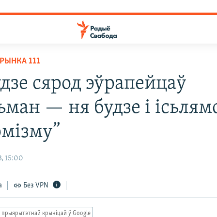
РЫНКА 111
удзе сярод эўрапейцаў
ьман — ня будзе і ісьлям
эмізму”
, 15:00
а
Без VPN
 прыярытэтнай крыніцай ў Google