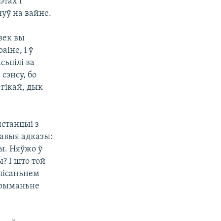
этах і
нуў на вайне.
век вы
аіне, і ў
сьцілі ва
сэнсу, бо
ёгікай, дык
нстанцыі з
кавыя адказы:
ы. Няўжо ў
ы? І што той
апісаньнем
ўтрыманьне