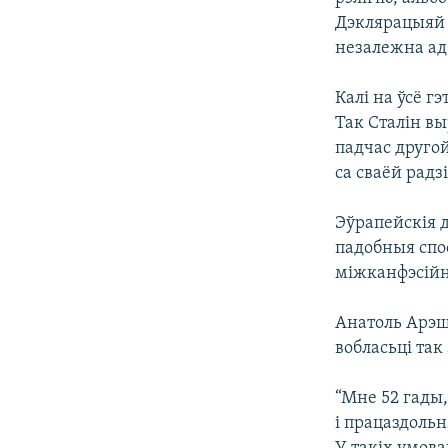
Дэклярацыяй 
незалежна ад
Калі на ўсё г
Так Сталін в
падчас друго
са сваёй радз
Эўрапейскія 
падобныя спо
міжканфэсійн
Анатоль Арэш
вобласьці так
“Мне 52 гады
і працаздольн