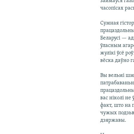
займаўся гало
часопісах рас
Сумная гістор
працаздольны, 
Беларусі — ад
ўласным агаро
жулікі ўсё ро
вёска даўно га
Вы вельмі шма
патрабаваньн
працаздольны
вас ніколі не
факт, што на 
чужых подзьві
дзяржавы.