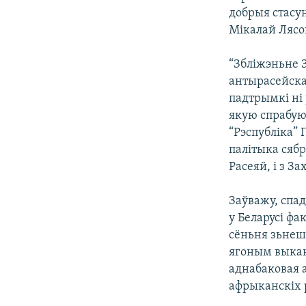
добрыя стасун
Мікалай Лясов
“Збліжэньне З
антырасейска
падтрымкі ні 
якую спрабую
“Рэспубліка” 
палітыка сябр
Расеяй, і з За
Заўважу, спа
у Беларусі фа
сёньня зьнеш
ягоным выкан
аднабаковая 
афрыканскіх