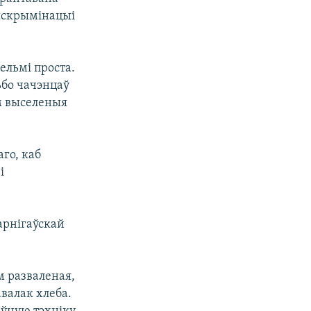
дыскрымінацыі
ельмі проста.
ьбо чачэнцаў
ам выселеныя
го, каб
і
арнігаўскай
м разваленая,
валак хлеба.