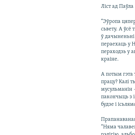
Ліст ад Паўла
“Эўропа цяпер
сьвету. А ўсё
ў дачыненьні 
пераехаць у 
пераходзь у а
краіне.
А потым гэта 
працу? Калі т
мусульманін 
пакончыць з 
будзе і ісьля
Прапанаваная 
“Няма чалаве
рэлігію, альб