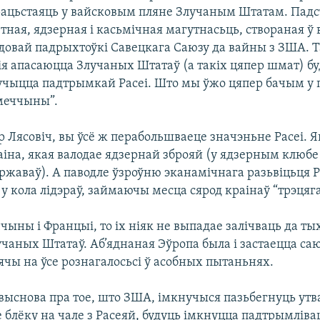
рацьстаяць у вайсковым пляне Злучаным Штатам. Падс
тная, ядзерная і касьмічная магутнасьць, створаная ў
адовай падрыхтоўкі Савецкага Саюзу да вайны з ЗША. Т
ія апасаюцца Злучаных Штатаў (а такіх цяпер шмат) б
учыцца падтрымкай Расеі. Што мы ўжо цяпер бачым у 
меччыны”.
 Лясовіч, вы ўсё ж перабольшваеце значэньне Расеі. 
аіна, якая валодае ядзернай зброяй (у ядзерным клюбе
ржаваў). А паводле ўзроўню эканамічнага разьвіцьця Р
 у кола лідэраў, займаючы месца сярод краінаў “трэцяга
ыны і Францыі, то іх ніяк не выпадае залічваць да тых
учаных Штатаў. Аб’яднаная Эўропа была і застаецца са
ячы на ўсе рознагалосьсі ў асобных пытаньнях.
 выснова пра тое, што ЗША, імкнучыся пазьбегнуць ут
 блёку на чале з Расеяй, будуць імкнуцца падтрымліва