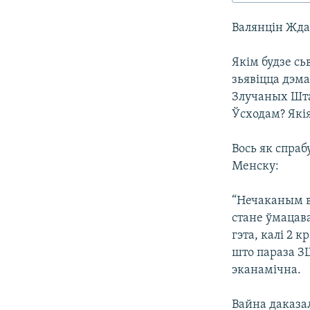
КАЛЯНДАР
НА ХВАЛЯХ СВАБОДЫ
Валянцін Жда
Якім будзе сь
зьявіцца дэм
Злучаных Шта
Ўсходам? Якія
Вось як спраб
Менску:
“Нечаканым в
стане ўмацава
гэта, калі 2 
што параза ЗШ
эканамічна.
Вайна даказал