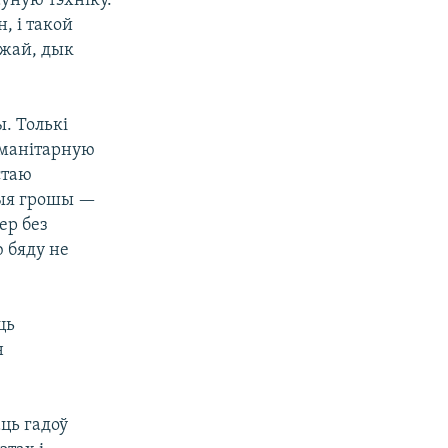
аўную тэхніку.
, і такой
джай, дык
ы. Толькі
уманітарную
стаю
ныя грошы —
ер без
ю бяду не
ць
н
ць гадоў