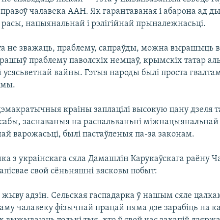
правоў чалавека ААН. Як гарантаваная і абарона ад 
 расы, нацыянальнай і рэлігійнай прыналежнасьці.
эта не зважаць, праблему, сапраўды, можна вырашыць в
ырашыў праблему паволскіх немцаў, крымскіх татар ал
й усясьветнай вайны. Гэтыя народы былі проста гвалт
імы.
дэмакратычныя краіны заплацілі высокую цану дзеля та
сабы, заснаваныя на распальваньні міжнацыянальнай 
ай варожасьці, былі пастаўленыя па-за законам.
ка з украінскага сяла Дамашлін Карукаўскага раёну Ч
 апісвае свой сёньняшні вясковы побыт:
, жыву адзін. Сельская гаспадарка ў нашым сяле цалка
аму чалавеку фізычнай працай няма дзе зарабіць на ка