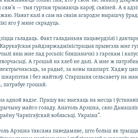
х выжываюць толькі тыя, хто ў свой час захапіў дзярж
я сям’я — тыя гуртам трымаюць кароў, сьвіней. А я адзін
ужаю. Нават калі я сам на сваім агародзе вырашчу ўра
кі яго ў мяне скрадуць.
зіцца галадаць. Факт галаданьня пацьвердзілі і дактар
а Карукаўская райдзяржадміністрацыя прывезла мне г
чылі яны мне пад росьпіс бляшаначкі з гарохам і капу
ворчасьці. А грошай на хлеб не далі. А мне ж патрэб
электрычнасьць, за радыё, за новы пашпарт. Хаджу цяп
з шкарпэтак і без майткоў. Старшыня сельсавету на ма
і, патрабуе грошай.
а адной вадзе. Прашу вас выехаць на месца і ўстанаві
рычыну майго голаду. Анатоль Арэшка, сяло Дамашлі
раёну Чарнігаўскай вобласьці. Украіна”.
толь Арэшка таксама паведамляе, што больш як трыцца