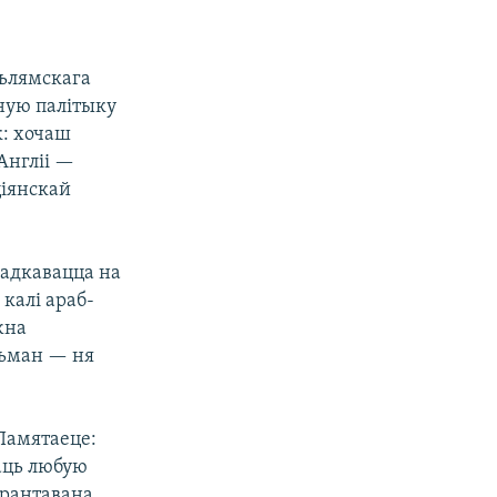
сьлямскага
ьную палітыку
к: хочаш
Англіі —
ціянскай
ладкавацца на
 калі араб-
жна
льман — ня
 Памятаеце:
аць любую
арантавана