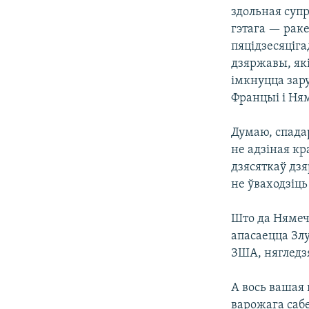
здольная суп
гэтага — раке
пяцідзесяціг
дзяржавы, як
імкнуцца зар
Францыі і Ня
Думаю, спадар
не адзіная кр
дзясяткаў дзя
не ўваходзіць
Што да Нямечч
апасаецца Зл
ЗША, нягледз
А вось вашая
варожага сабе