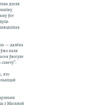
тава дзеля
 выніку
аму ўсе
удуць
паводзінах
Яна — далёка
 ўжо каля
асея ўвогуле
 сьвету”.
, хто
юзьніцай
варэньня
ць з Масквой