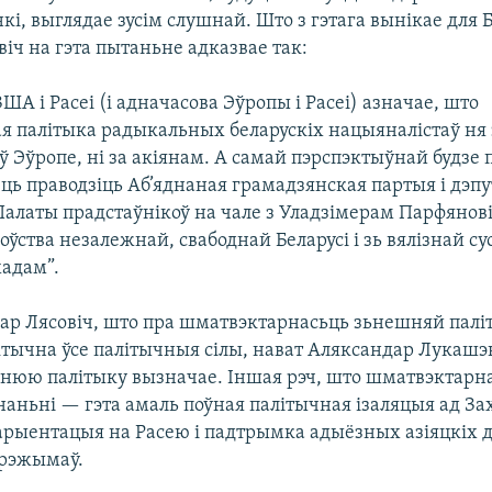
кі, выглядае зусім слушнай. Што з гэтага вынікае для Б
іч на гэта пытаньне адказвае так:
ША і Расеі (і адначасова Эўропы і Расеі) азначае, што
я палітыка радыкальных беларускіх нацыяналістаў ня
ў Эўропе, ні за акіянам. А самай пэрспэктыўнай будзе 
ць праводзіць Аб’яднаная грамадзянская партыя і дэп
Палаты прадстаўнікоў на чале з Уладзімерам Парфянов
оўства незалежнай, свабоднай Беларусі і зь вялізнай с
хадам”.
дар Лясовіч, што пра шматвэктарнасьць зьнешняй палі
ктычна ўсе палітычныя сілы, нават Аляксандар Лукашэн
нюю палітыку вызначае. Іншая рэч, што шматвэктарна
аньні — гэта амаль поўная палітычная ізаляцыя ад За
арыентацыя на Расею і падтрымка адыёзных азіяцкіх 
 рэжымаў.