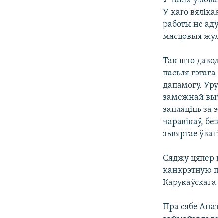
У такіх умова
У каго вяліка
работы не ад
мясцовыя жулі
Так што давод
пасьля гэтаг
дапамогу. Уру
замежнай выт
заплаціць за 
чаравікаў, бе
зьвяртае ўваг
Сяджу цяпер н
канкрэтную п
Карукаўскага 
Пра сябе Ана