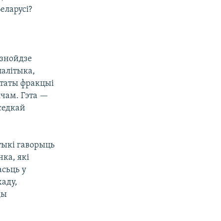
еларусі?
 знойдзе
палітыка,
утаты фракцыі
ічам. Гэта —
уседкай
тыкі гаворыць
ка, які
сьць у
хаду,
ды