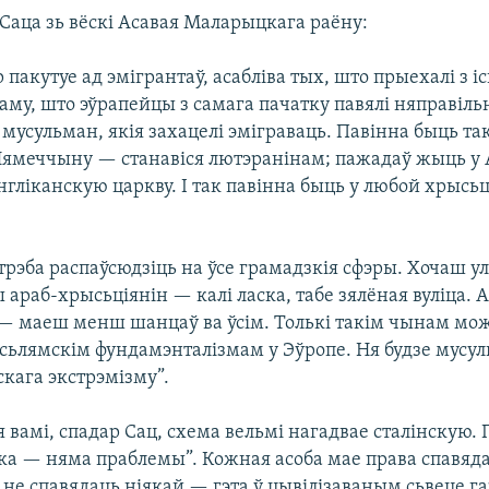
 Саца зь вёскі Асавая Маларыцкага раёну:
 пакутуе ад эмігрантаў, асабліва тых, што прыехалі з і
 таму, што эўрапейцы з самага пачатку павялі няправіл
мусульман, якія захацелі эміграваць. Павінна быць та
Нямеччыну — станавіся лютэранінам; пажадаў жыць у 
нгліканскую царкву. І так павінна быць у любой хрысь
трэба распаўсюдзіць на ўсе грамадзкія сфэры. Хочаш у
ы араб-хрысьціянін — калі ласка, табе зялёная вуліца. А
— маеш менш шанцаў ва ўсім. Толькі такім чынам мо
ісьлямскім фундамэнталізмам у Эўропе. Ня будзе мусу
мскага экстрэмізму”.
вамі, спадар Сац, схема вельмі нагадвае сталінскую.
ка — няма праблемы”. Кожная асоба мае права спавяд
о не спавядаць ніякай — гэта ў цывілізаваным сьвеце г