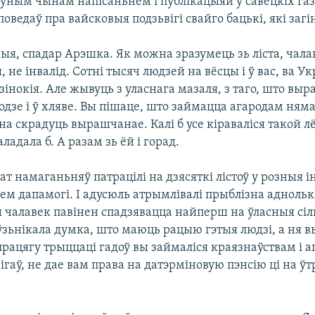
ўным чынам напісаньнем і публікацыяй у савецкіх газ
поведаў пра вайсковыя подзьвігі свайго бацькі, які загі
ыя, спадар Арэшка. Як можна зразумець зь ліста, чала
не інвалід. Сотні тысяч людзей на вёсцы і ў вас, ва Укр
зінокія. Але жывуць з уласнага мазаля, з таго, што выра
дзе і ў хляве. Вы пішаце, што займацца агародам няма 
ўна скрадуць вырашчанае. Калі б усе кіраваліся такой л
ладала б. А разам зь ёй і горад.
т намаганьняў патрацілі на дзясяткі лістоў у розныя і
ем дапамогі. І адусюль атрымлівалі прыблізна адноль
 чалавек павінен спадзявацца найперш на ўласныя сіл
 ўзьнікала думка, што маюць рацыю гэтыя людзі, а ня в
працягу трыццаці гадоў вы займаліся краязнаўствам і 
гаў, не дае вам права на датэрміновую пэнсію ці на 