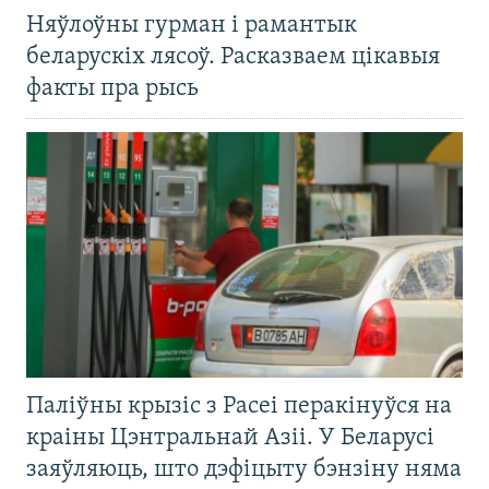
Няўлоўны гурман і рамантык
беларускіх лясоў. Расказваем цікавыя
факты пра рысь
Паліўны крызіс з Расеі перакінуўся на
краіны Цэнтральнай Азіі. У Беларусі
заяўляюць, што дэфіцыту бэнзіну няма