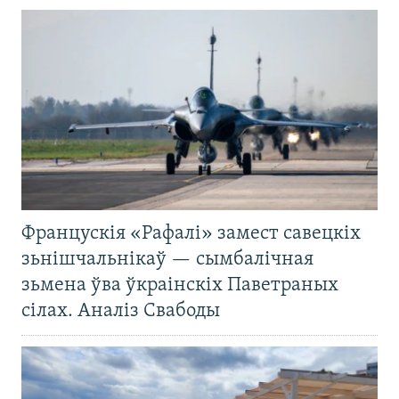
Францускія «Рафалі» замест савецкіх
зьнішчальнікаў — сымбалічная
зьмена ўва ўкраінскіх Паветраных
сілах. Аналіз Свабоды