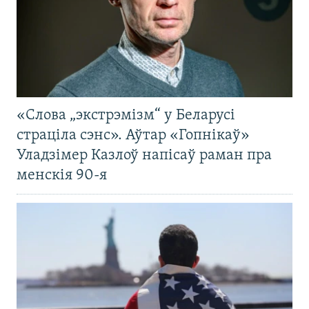
«Слова „экстрэмізм“ у Беларусі
страціла сэнс». Аўтар «Гопнікаў»
Уладзімер Казлоў напісаў раман пра
менскія 90-я