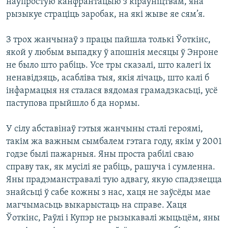
наўпростую канфрантацыю з кіраўніцтвам, яна
рызыкуе страціць заробак, на які жыве яе сям’я.
З трох жанчынаў з працы пайшла толькі Ўоткінс,
якой у любым выпадку ў апошнія месяцы ў Энроне
не было што рабіць. Усе тры сказалі, што калегі іх
ненавідзяць, асабліва тыя, якія лічаць, што калі б
інфармацыя ня сталася вядомая грамадзкасьці, усё
паступова прыйшло б да нормы.
У сілу абставінаў гэтыя жанчыны сталі героямі,
такім жа важным сымбалем гэтага году, якім у 2001
годзе былі пажарныя. Яны проста рабілі сваю
справу так, як мусілі яе рабіць, рашуча і сумленна.
Яны прадэманстравалі тую адвагу, якую спадзяецца
знайсьці ў сабе кожны з нас, хаця не заўсёды мае
магчымасьць выкарыстаць на справе. Хаця
Ўоткінс, Раўлі і Купэр не рызыкавалі жыцьцём, яны