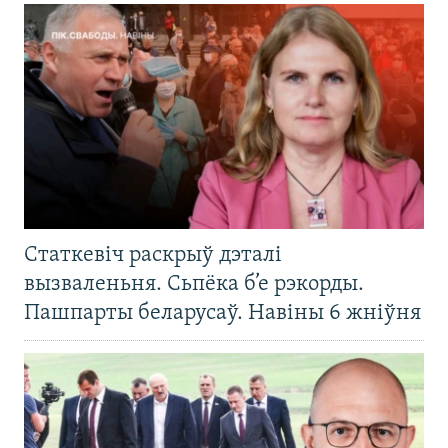
Статкевіч раскрыў дэталі
вызваленьня. Сьпёка б’е рэкорды.
Пашпарты беларусаў. Навіны 6 жніўня