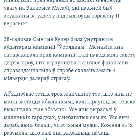
Мінэапаліс праігнаравалі яе заклікі зьвярнуць
увагу на Закарыса Мусаўі, які пазьней быў
асуджаны за ўдзел у падрыхтоўцы тэрактаў 11
верасьня.
38-гадовая Сынтыя Купэр была ўнутраным
аўдытарам кампаніі “Ўорлдкам”. Менавіта яна
справакавала крах кампаніі, калі паведаміла савету
дырэктароў, што кіраўніцтва жанглюе фінансавй
справаздачнасьцю ў спробе схаваць амаль 4
мільярды даляраў стратаў.
Аб’ядноўвае гэтых трох жанчынаў тое, што яны не
маглі застацца абыякавымі, калі кіраўніцтва кепска
выконвала свае абавязкі. Усе яны вырасьлі ў
маленькіх гарадках, у небагатых сем’ях. Усе яны
зарабляюць больш, чым іхныя мужы. Кожная зь іх
разумела, што калі яна вырашыць пачаць