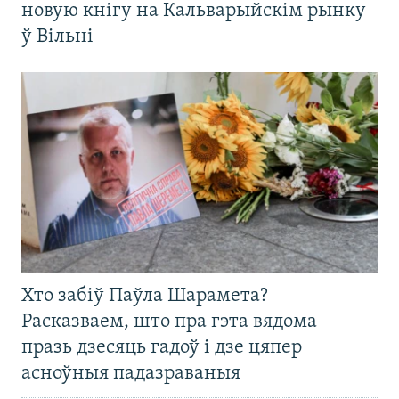
новую кнігу на Кальварыйскім рынку
ў Вільні
Хто забіў Паўла Шарамета?
Расказваем, што пра гэта вядома
празь дзесяць гадоў і дзе цяпер
асноўныя падазраваныя