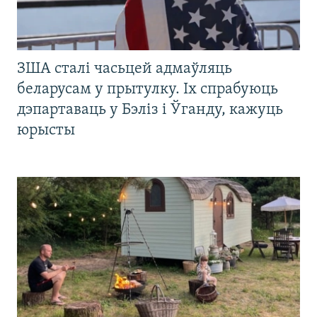
ЗША сталі часьцей адмаўляць
беларусам у прытулку. Іх спрабуюць
дэпартаваць у Бэліз і Ўганду, кажуць
юрысты