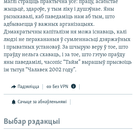
маглі страціць практычна ўсё: працу, асабістае
жыцьцё, здароўе, у тым ліку і душэўнае. Яны
рызыкавалі, каб паведаміць нам аб тым, што
адбываецца ў важных арганізацыях.
Дэмакратычны капіталізм ня можа існаваць, калі
людзі не перакананыя ў сумленнасьці дзяржаўных
і прыватных установаў. За шчырую веру ў тое, што
праўду нельга схаваць, і за тое, што гэтую праўду
яны паведамілі, часопіс “Тайм” вырашыў прысвоіць
ім тытул “Чалавек 2002 году”.
Падзяліцца
Без VPN
Сачыце за абнаўленьнямі
Выбар рэдакцыі