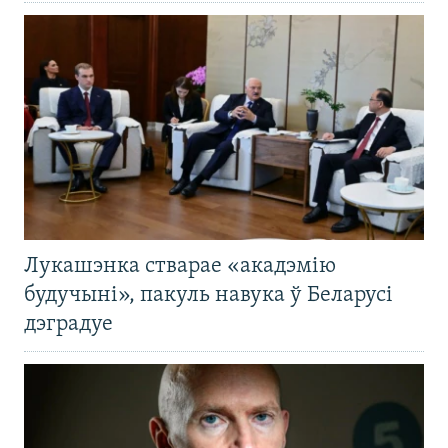
Лукашэнка стварае «акадэмію
будучыні», пакуль навука ў Беларусі
дэградуе