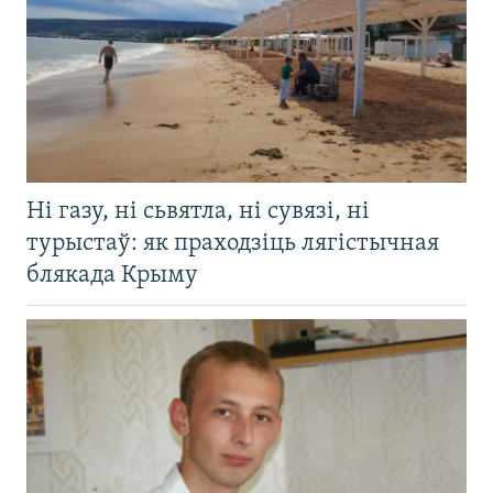
Ні газу, ні сьвятла, ні сувязі, ні
турыстаў: як праходзіць лягістычная
блякада Крыму