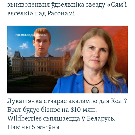
зьняволеньня ўдзельніка зьезду «Сям’і
вясёлкі» пад Расонамі
Лукашэнка стварае акадэмію для Колі?
Брат будуе бізнэс на $10 млн.
Wildberries сьпяшаецца ў Беларусь.
Навіны 5 жніўня