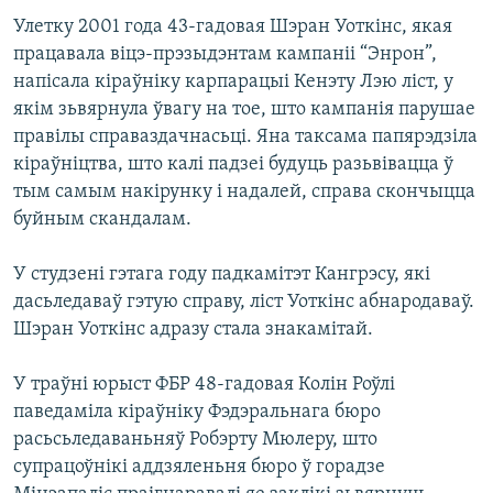
КУЛЬТУРА
МОВА
Улетку 2001 года 43-гадовая Шэран Уоткінс, якая
КАЛЯНДАР
НА ХВАЛЯХ СВАБОДЫ
працавала віцэ-прэзыдэнтам кампаніі “Энрон”,
напісала кіраўніку карпарацыі Кенэту Лэю ліст, у
якім зьвярнула ўвагу на тое, што кампанія парушае
правілы справаздачнасьці. Яна таксама папярэдзіла
кіраўніцтва, што калі падзеі будуць разьвівацца ў
тым самым накірунку і надалей, справа скончыцца
буйным скандалам.
У студзені гэтага году падкамітэт Кангрэсу, які
дасьледаваў гэтую справу, ліст Уоткінс абнародаваў.
Шэран Уоткінс адразу стала знакамітай.
У траўні юрыст ФБР 48-гадовая Колін Роўлі
паведаміла кіраўніку Фэдэральнага бюро
расьсьледаваньняў Робэрту Мюлеру, што
супрацоўнікі аддзяленьня бюро ў горадзе