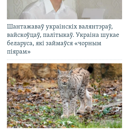
Шантажаваў украінскіх валянтэраў,
вайскоўцаў, палітыкаў. Украіна шукае
беларуса, які займаўся «чорным
піярам»