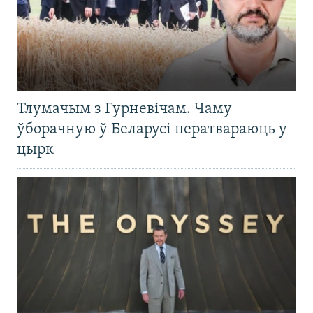
Тлумачым з Гурневічам. Чаму
ўборачную ў Беларусі ператвараюць у
цырк