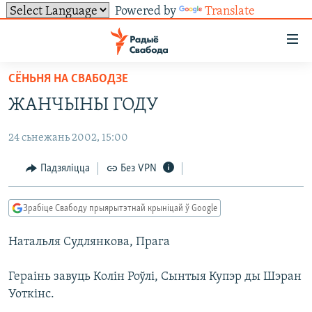
Powered by
Translate
Лінкі
ўнівэрсальнага
доступу
СЁНЬНЯ НА СВАБОДЗЕ
НАВІНЫ
Перайсьці
ЖАНЧЫНЫ ГОДУ
да
ТОЛЬКІ НА СВАБОДЗЕ
УСЕ НАВІНЫ
галоўнага
24 сьнежань 2002, 15:00
СУВЯЗЬ
ВІДЭА І ФОТА
ТЭСТЫ
зьместу
Перайсьці
ПАДПІСАЦЦА
ЛЮДЗІ
БЛОГІ
АБЫСЬЦІ БЛЯКАВАНЬНЕ
Падзяліцца
Без VPN
да
ПАЛІТЫКА
ГІСТОРЫЯ НА СВАБОДЗЕ
ПАДЗЯЛІЦЦА ІНФАРМАЦЫЯЙ
RSS
галоўнай
САЧЫЦЕ ЗА АБНАЎЛЕНЬНЯМІ
Зрабіце Свабоду прыярытэтнай крыніцай ў Google
навігацыі
ЭКАНОМІКА
ПАДКАСТЫ
ПАДКАСТЫ
Перайсьці
Натальля Судлянкова, Прага
ВАЙНА
КНІГІ
FACEBOOK
да
БЕЛАРУСЫ НА ВАЙНЕ
АЎДЫЁКНІГІ
TWITTER
пошуку
Гераінь завуць Колін Роўлі, Сынтыя Купэр ды Шэран
Уоткінс.
ПАЛІТВЯЗЬНІ
PREMIUM
Усе сайты РС/РСЭ