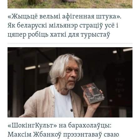
«Жыцьцё вельмі афігенная штука».
Як беларускі мільянэр страціў усё і
цяпер робіць хаткі для турыстаў
«ШокінгКульт» на барахолаўцы:
Максім Жбанкоў прэзэнтаваў сваю