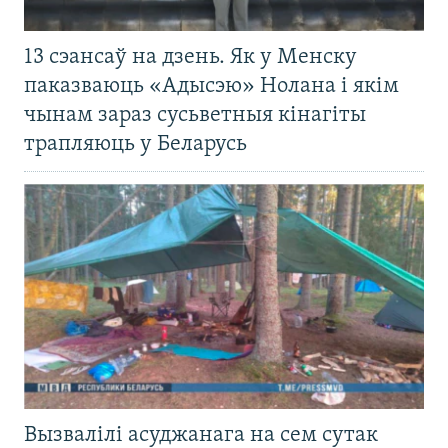
13 сэансаў на дзень. Як у Менску
паказваюць «Адысэю» Нолана і якім
чынам зараз сусьветныя кінагіты
трапляюць у Беларусь
Вызвалілі асуджанага на сем сутак