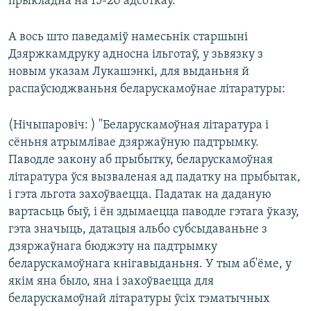
прыкладна на 15-20 адсоткаў.
А вось што паведаміў намесьнік старшыні
Дзяржкамдруку адносна ільготаў, у зьвязку з
новым указам Лукашэнкі, для выданьня й
распаўсюджваньня беларускамоўнае літаратуры:
(Нічыпаровіч: ) "Беларускамоўная літаратура і
сёньня атрымлівае дзяржаўную падтрымку.
Паводле закону аб прыбытку, беларускамоўная
літаратура ўся вызваленая ад падатку на прыбытак,
і гэта льгота захоўваецца. Падатак на даданую
вартасьць быў, і ён здымаецца паводле гэтага ўказу,
гэта значыць, датацыя альбо субсыдаваньне з
дзяржаўнага бюджэту на падтрымку
беларускамоўнага кнігавыданьня. У тым аб'ёме, у
якім яна было, яна і захоўваецца для
беларускамоўнай літаратуры ўсіх тэматычных