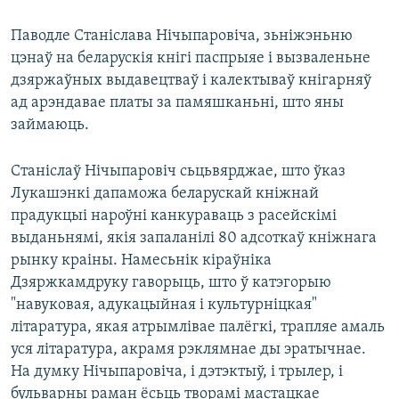
Паводле Станіслава Нічыпаровіча, зьніжэньню
цэнаў на беларускія кнігі паспрыяе і вызваленьне
дзяржаўных выдавецтваў і калектываў кнігарняў
ад арэндавае платы за памяшканьні, што яны
займаюць.
Станіслаў Нічыпаровіч сьцьвярджае, што ўказ
Лукашэнкі дапаможа беларускай кніжнай
прадукцыі нароўні канкураваць з расейскімі
выданьнямі, якія запаланілі 80 адсоткаў кніжнага
рынку краіны. Намесьнік кіраўніка
Дзяржкамдруку гаворыць, што ў катэгорыю
"навуковая, адукацыйная і культурніцкая"
літаратура, якая атрымлівае палёгкі, трапляе амаль
уся літаратура, акрамя рэклямнае ды эратычнае.
На думку Нічыпаровіча, і дэтэктыў, і трылер, і
бульварны раман ёсьць творамі мастацкае