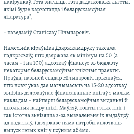
накірункаў. Гэта значыць, гэта дадатковвыя льготы,
якімі будзе карыстацца і беларускамоўная
літаратура",
– паведаміў Станіслаў Нічыпаровіч.
Намесьнік кіраўніка Дзяржкамдруку таксама
падкрэсьліў, што дзяржава як мінімум на 50 (а
часам – і на 100) адсоткаў фінансуе зь бюджэту
некаторыя беларускамоўныя кніжныя праекты.
Праўда, пазьней спадар Нічыпаровіч прызнаўся,
што новы ўказ дае магчымасьць на 15-20 адсоткаў
зьнізіць дзяржаўнае фінансаваньне кнігаў з малым
накладам – найперш беларускамоўныя выданьні й
школьныя падручнікі. Маўляў, кошты гэтых кніг і
так істотна зьнізяцца з-за вызваленьня іх выдаўцоў
ад падаткаў, і дзяржаве няма патрэбы аплочваць
выпуск гэтых кніг у поўным аб'ёме.