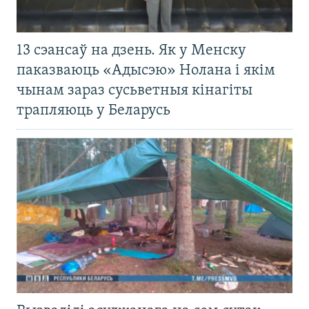
13 сэансаў на дзень. Як у Менску
паказваюць «Адысэю» Нолана і якім
чынам зараз сусьветныя кінагіты
трапляюць у Беларусь