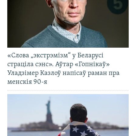
«Слова „экстрэмізм“ у Беларусі
страціла сэнс». Аўтар «Гопнікаў»
Уладзімер Казлоў напісаў раман пра
менскія 90-я