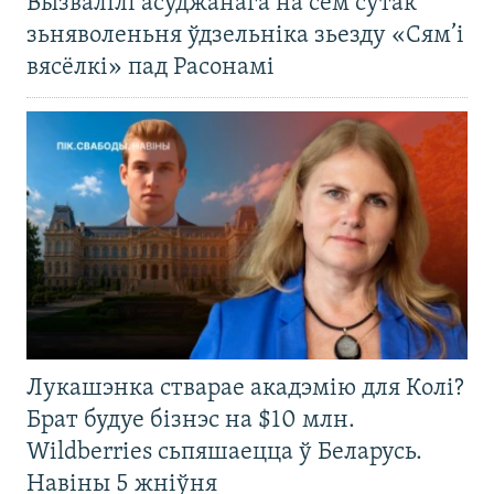
Вызвалілі асуджанага на сем сутак
зьняволеньня ўдзельніка зьезду «Сям’і
вясёлкі» пад Расонамі
Лукашэнка стварае акадэмію для Колі?
Брат будуе бізнэс на $10 млн.
Wildberries сьпяшаецца ў Беларусь.
Навіны 5 жніўня