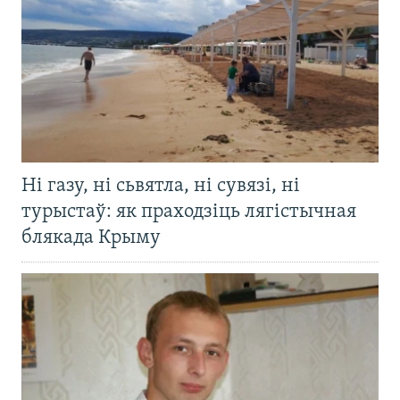
Ні газу, ні сьвятла, ні сувязі, ні
турыстаў: як праходзіць лягістычная
блякада Крыму