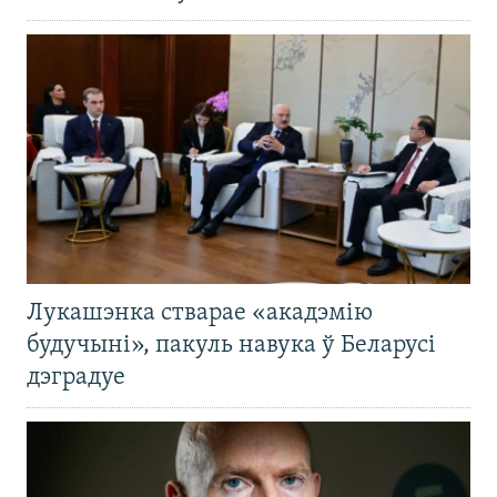
Лукашэнка стварае «акадэмію
будучыні», пакуль навука ў Беларусі
дэградуе