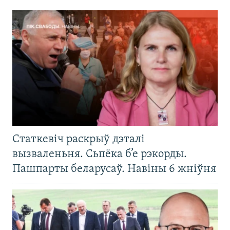
Статкевіч раскрыў дэталі
вызваленьня. Сьпёка б’е рэкорды.
Пашпарты беларусаў. Навіны 6 жніўня