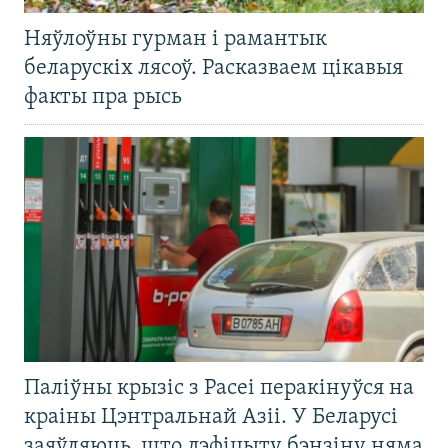
Няўлоўны гурман і рамантык
беларускіх лясоў. Расказваем цікавыя
факты пра рысь
Паліўны крызіс з Расеі перакінуўся на
краіны Цэнтральнай Азіі. У Беларусі
заяўляюць, што дэфіцыту бэнзіну няма