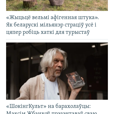
«Жыцьцё вельмі афігенная штука».
Як беларускі мільянэр страціў усё і
цяпер робіць хаткі для турыстаў
«ШокінгКульт» на барахолаўцы:
Максім Жбанкоў прэзэнтаваў сваю