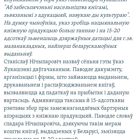
КУЛЬТУРА
МОВА
"Аб забесьпячэньні насельніцтва кнігамі,
КАЛЯНДАР
НА ХВАЛЯХ СВАБОДЫ
зьвязанымі з адукацыяй, навукаю ды культураю".
На думку чыноўніка, указ зробіць нацыянальную
кніжную прадукцыю больш таннаю і на 15-20
адсоткаў зьменшыць дзяржаўныя датацыі для г.зв.
маланакладных, найперш беларускамоўных
выданьняў.
Станіслаў Нічыпаровіч назваў сёньня гэты ўказ
Лукашэнкі даўгачаканым. Паводле дакумэнту,
арганізацыі і фірмы, што займаюцца выданьнем,
друкаваньнем і распаўсюджваньнем кнігаў,
вызваляюцца ад падаткаў на прыбытак і даданую
вартасьць. Адмяняецца таксама й 15-адсоткавы
рэнтавы збор пры замежнагандлёвых бартэрных
апэрацыях з кніжнаю прадукцыяй. Паводле словаў
спадара Нічыпаровіча, дзякуючы такім мерам
кошты кнігаў, выдадзеных у Беларусі, зьнізяцца