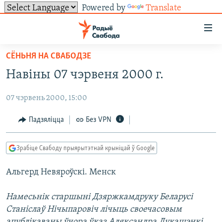
Powered by
Translate
Лінкі
ўнівэрсальнага
доступу
СЁНЬНЯ НА СВАБОДЗЕ
НАВІНЫ
Перайсьці
Навіны 07 чэрвеня 2000 г.
да
ТОЛЬКІ НА СВАБОДЗЕ
УСЕ НАВІНЫ
галоўнага
07 чэрвень 2000, 15:00
СУВЯЗЬ
ВІДЭА І ФОТА
ТЭСТЫ
зьместу
Перайсьці
ПАДПІСАЦЦА
ЛЮДЗІ
БЛОГІ
АБЫСЬЦІ БЛЯКАВАНЬНЕ
Падзяліцца
Без VPN
да
ПАЛІТЫКА
ГІСТОРЫЯ НА СВАБОДЗЕ
ПАДЗЯЛІЦЦА ІНФАРМАЦЫЯЙ
RSS
галоўнай
САЧЫЦЕ ЗА АБНАЎЛЕНЬНЯМІ
Зрабіце Свабоду прыярытэтнай крыніцай ў Google
навігацыі
ЭКАНОМІКА
ПАДКАСТЫ
ПАДКАСТЫ
Перайсьці
Альгерд Невяроўскі. Менск
ВАЙНА
КНІГІ
FACEBOOK
да
БЕЛАРУСЫ НА ВАЙНЕ
АЎДЫЁКНІГІ
TWITTER
пошуку
Намесьнік старшыні Дзяржкамдруку Беларусі
Станіслаў Нічыпаровіч лічыць своечасовым
ПАЛІТВЯЗЬНІ
PREMIUM
Усе сайты РС/РСЭ
апублікаваны ўчора ўказ Аляксандра Лукашэнкі