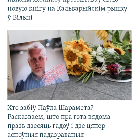
новую кнігу на Кальварыйскім рынку
ў Вільні
Хто забіў Паўла Шарамета?
Расказваем, што пра гэта вядома
празь дзесяць гадоў і дзе цяпер
асноўныя падазраваныя