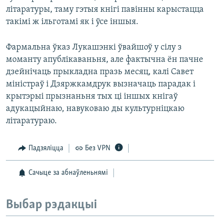
літаратуры, таму гэтыя кнігі павінны карыстацца
такімі ж ільготамі як і ўсе іншыя.
Фармальна ўказ Лукашэнкі ўвайшоў у сілу з
моманту апублікаваньня, але фактычна ён пачне
дзейнічаць прыкладна празь месяц, калі Савет
міністраў і Дзяржкамдрук вызначаць парадак і
крытэрыі прызнаньня тых ці іншых кнігаў
адукацыйнаю, навуковаю ды культурніцкаю
літаратураю.
Падзяліцца
Без VPN
Сачыце за абнаўленьнямі
Выбар рэдакцыі