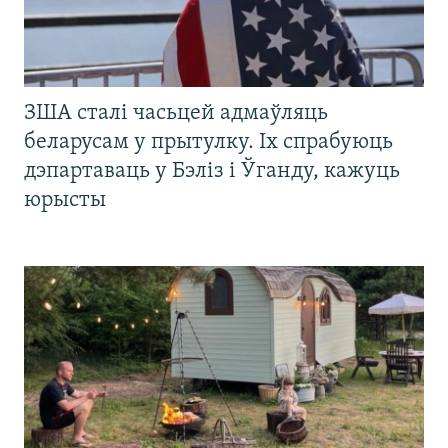
ЗША сталі часьцей адмаўляць
беларусам у прытулку. Іх спрабуюць
дэпартаваць у Бэліз і Ўганду, кажуць
юрысты