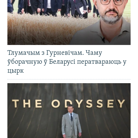
Тлумачым з Гурневічам. Чаму
ўборачную ў Беларусі ператвараюць у
цырк