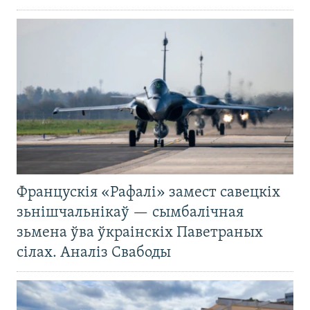
Францускія «Рафалі» замест савецкіх
зьнішчальнікаў — сымбалічная
зьмена ўва ўкраінскіх Паветраных
сілах. Аналіз Свабоды