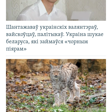
Шантажаваў украінскіх валянтэраў,
вайскоўцаў, палітыкаў. Украіна шукае
беларуса, які займаўся «чорным
піярам»