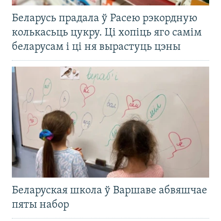
Беларусь прадала ў Расею рэкордную
колькасьць цукру. Ці хопіць яго самім
беларусам і ці ня вырастуць цэны
Беларуская школа ў Варшаве абвяшчае
пяты набор