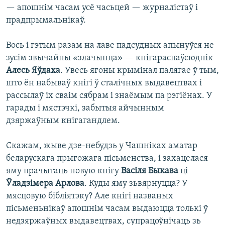
— апошнім часам усё часьцей — журналістаў і
прадпрымальнікаў.
Вось і гэтым разам на лаве падсудных апынуўся не
зусім звычайны «злачынца» — кнігараспаўсюднік
Алесь Яўдаха
. Увесь ягоны крымінал палягае ў тым,
што ён набываў кнігі ў сталічных выдавецтвах і
рассылаў іх сваім сябрам і знаёмым па рэгіёнах. У
гарады і мястэчкі, забытыя айчынным
дзяржаўным кнігагандлем.
Скажам, жыве дзе-небудзь у Чашніках аматар
беларускага прыгожага пісьменства, і захацелася
яму прачытаць новую кнігу
Васіля Быкава
ці
Ўладзімера Арлова
. Куды яму зьвярнуцца? У
мясцовую бібліятэку? Але кнігі названых
пісьменьнікаў апошнім часам выдаюцца толькі ў
недзяржаўных выдавецтвах, супрацоўнічаць зь