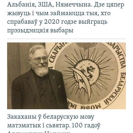
Альбанія, ЗША, Нямеччына. Дзе цяпер
жывуць і чым займаюцца тыя, хто
спрабаваў у 2020 годзе выйграць
прэзыдэнцкія выбары
Закаханы ў беларускую мову
матэматык і сьвятар. 100 гадоў