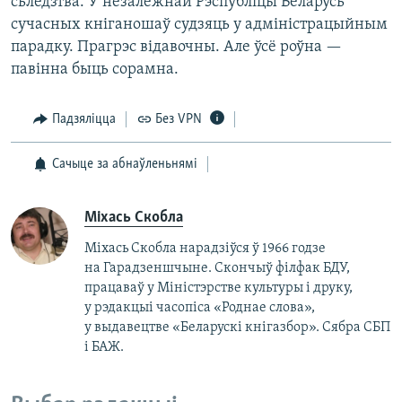
сьледзтва. У незалежнай Рэспубліцы Беларусь
сучасных кніганошаў судзяць у адміністрацыйным
парадку. Прагрэс відавочны. Але ўсё роўна —
павінна быць сорамна.
Падзяліцца
Без VPN
Сачыце за абнаўленьнямі
Міхась Скобла
Міхась Скобла нарадзіўся ў 1966 годзе
на Гарадзеншчыне. Скончыў філфак БДУ,
працаваў у Міністэрстве культуры і друку,
у рэдакцыі часопіса «Роднае слова»,
у выдавецтве «Беларускі кнігазбор». Сябра СБП
і БАЖ.