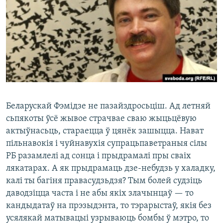
КУЛЬТУРА
МОВА
КАЛЯНДАР
НА ХВАЛЯХ СВАБОДЫ
Беларускай Фэмідзе не пазайздросьціш. Ад летняй
сьпякоты ўсё жывое страчвае сваю жыцьцёвую
актыўнасьць, стараецца ў цянёк зашыцца. Нават
пільнавокія і чуйнавухія супрацьпаветраныя сілы
РБ разамлелі ад сонца і прыдрамалі пры сваіх
лякатарах. А як прыдрамаць дзе-небудзь у халадку,
калі ты багіня правасудзьдзя? Тым болей судзіць
даводзіцца часта і не абы якіх злачынцаў — то
кандыдатаў на прэзыдэнта, то тэрарыстаў, якія без
усялякай матывацыі узрываюць бомбы ў мэтро, то