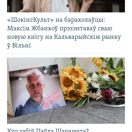
«ШокінгКульт» на барахолаўцы:
Максім Жбанкоў прэзэнтаваў сваю
новую кнігу на Кальварыйскім рынку
ў Вільні
Хто забіў Паўла Шарамета?