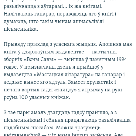
разьлічвацца з аўтарамі... іх жа кнігамі.
Налічваюць ганарар, пераводзяць яго ў кнігі і
думаюць, што такім чынам ашчасьлівілі
пісьменьніка.
Прывяду прыклад з уласнага жыцьця. Апошняя мая
кніга ў дзяржаўным выдавецтве — паэтычны
зборнік «Вочы Савы» — выйшла ў памятным 1994
годзе. У прызначаны дзень я прыйшоў у
выдавецтва «Мастацкая літаратура» па ганарар і —
ледзьве вынес яго адтуль. Замест хрупасткіх і
нечага вартых тады «зайцоў» я атрымаў на рукі
роўна 100 уласных кніжак.
З тае пары амаль дваццаць гадоў прайшло, а з
пісьменьнікамі і сёньня працягваюць разьлічвацца
падобным спосабам. Можна зразумець
кнігавыдаўцоў — у іх няма іншага выйсьця. Але