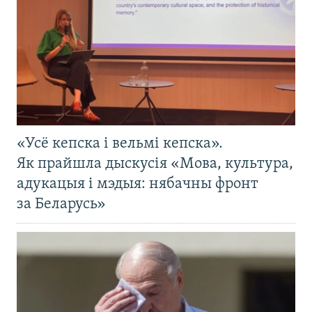
«Усё кепска і вельмі кепска».
Як прайшла дыскусія «Мова, культура,
адукацыя і мэдыя: нябачны фронт
за Беларусь»