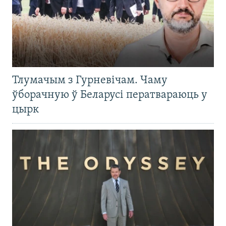
Тлумачым з Гурневічам. Чаму
ўборачную ў Беларусі ператвараюць у
цырк