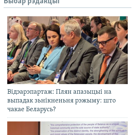
Выбар рэдакцыі
Відэарэпартаж: Плян апазыцыі на
выпадак зьнікненьня рэжыму: што
чакае Беларусь?