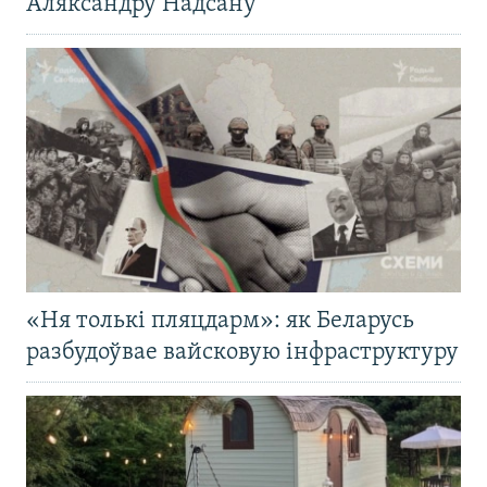
Аляксандру Надсану
«Ня толькі пляцдарм»: як Беларусь
разбудоўвае вайсковую інфраструктуру