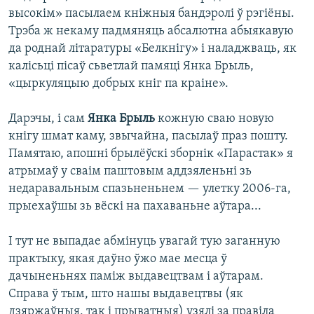
высокім» пасылаем кніжныя бандэролі ў рэгіёны.
Трэба ж некаму падмяняць абсалютна абыякавую
да роднай літаратуры «Белкнігу» і наладжваць, як
калісьці пісаў сьветлай памяці Янка Брыль,
«цыркуляцыю добрых кніг па краіне».
Дарэчы, і сам
Янка Брыль
кожную сваю новую
кнігу шмат каму, звычайна, пасылаў праз пошту.
Памятаю, апошні брылёўскі зборнік «Парастак» я
атрымаў у сваім паштовым аддзяленьні зь
недаравальным спазьненьнем — улетку 2006-га,
прыехаўшы зь вёскі на пахаваньне аўтара...
І тут не выпадае абмінуць увагай тую заганную
практыку, якая даўно ўжо мае месца ў
дачыненьнях паміж выдавецтвам і аўтарам.
Справа ў тым, што нашы выдавецтвы (як
дзяржаўныя, так і прыватныя) узялі за правіла