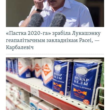
«Пастка 2020-га» зрабіла Лукашэнку
геапалітычным закладнікам Расеі, —
Карбалевіч