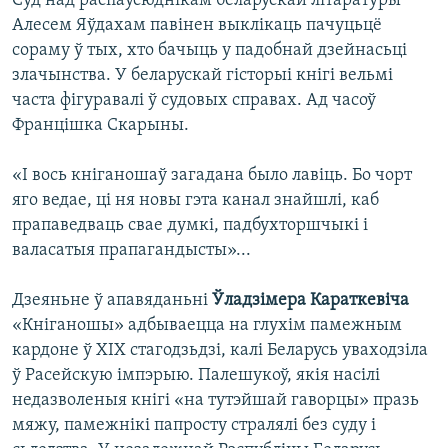
Суд над распаўсюднікам беларускай літаратуры
Алесем Яўдахам павінен выклікаць пачуцьцё
сораму ў тых, хто бачыць у падобнай дзейнасьці
злачынства. У беларускай гісторыі кнігі вельмі
часта фігуравалі ў судовых справах. Ад часоў
Францішка Скарыны.
«І вось кніганошаў загадана было лавіць. Бо чорт
яго ведае, ці ня новы гэта канал знайшлі, каб
прапаведваць свае думкі, падбухторшчыкі і
валасатыя прапагандысты»...
Дзеяньне ў апавяданьні
Ўладзімера Караткевіча
«Кніганошы» адбываецца на глухім памежным
кардоне ў ХІХ стагодзьдзі, калі Беларусь уваходзіла
ў Расейскую імпэрыю. Палешукоў, якія насілі
недазволеныя кнігі «на тутэйшай гаворцы» празь
мяжу, памежнікі папросту стралялі без суду і