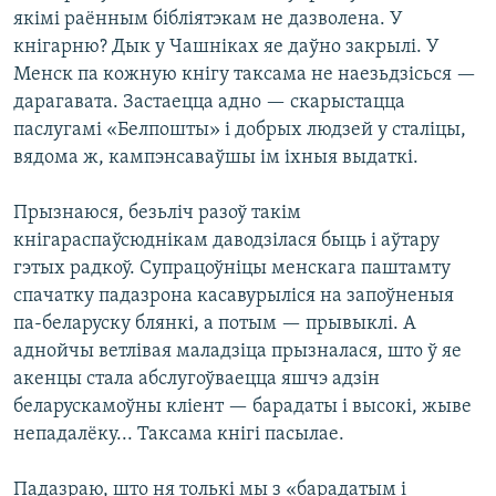
якімі раённым бібліятэкам не дазволена. У
кнігарню? Дык у Чашніках яе даўно закрылі. У
Менск па кожную кнігу таксама не наезьдзісься —
дарагавата. Застаецца адно — скарыстацца
паслугамі «Белпошты» і добрых людзей у сталіцы,
вядома ж, кампэнсаваўшы ім іхныя выдаткі.
Прызнаюся, безьліч разоў такім
кнігараспаўсюднікам даводзілася быць і аўтару
гэтых радкоў. Супрацоўніцы менскага паштамту
спачатку падазрона касавурыліся на запоўненыя
па-беларуску блянкі, а потым — прывыклі. А
аднойчы ветлівая маладзіца прызналася, што ў яе
акенцы стала абслугоўваецца яшчэ адзін
беларускамоўны кліент — барадаты і высокі, жыве
непадалёку... Таксама кнігі пасылае.
Падазраю, што ня толькі мы з «барадатым і