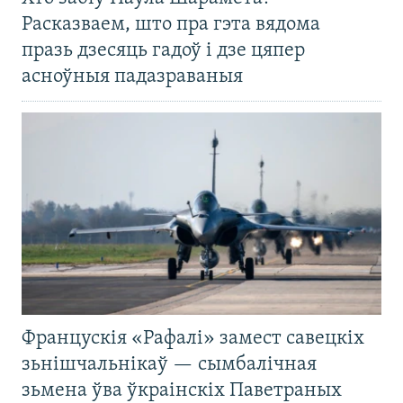
Расказваем, што пра гэта вядома
празь дзесяць гадоў і дзе цяпер
асноўныя падазраваныя
Францускія «Рафалі» замест савецкіх
зьнішчальнікаў — сымбалічная
зьмена ўва ўкраінскіх Паветраных