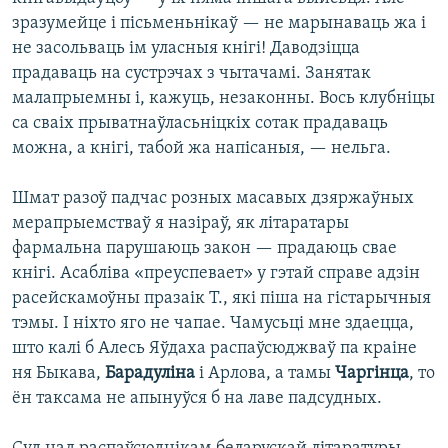
зразумейце і пісьменьнікаў — не марынаваць жа і
не засольваць ім уласныя кнігі! Даводзіцца
прадаваць на сустрэчах з чытачамі. Занятак
малапрыемны і, кажуць, незаконны. Вось клубніцы
са сваіх прыватнаўласьніцкіх сотак прадаваць
можна, а кнігі, табой жа напісаныя, — нельга.
Шмат разоў падчас розных масавых дзяржаўных
мерапрыемстваў я назіраў, як літаратары
фармальна парушаюць закон — прадаюць свае
кнігі. Асабліва «преуспевает» у гэтай справе адзін
расейскамоўны празаік Т., які піша на гістарычныя
тэмы. І ніхто яго не чапае. Чамусьці мне здаецца,
што калі б Алесь Яўдаха распаўсюджваў па краіне
ня Быкава,
Барадуліна
і Арлова, а тамы
Чаргінца
, то
ён таксама не апынуўся б на лаве падсудных.