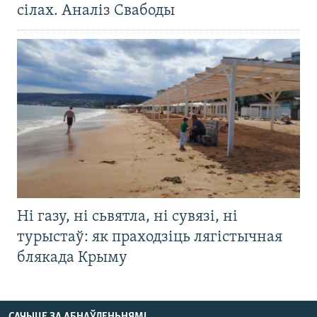
сілах. Аналіз Свабоды
Ні газу, ні сьвятла, ні сувязі, ні
турыстаў: як праходзіць лягістычная
блякада Крыму