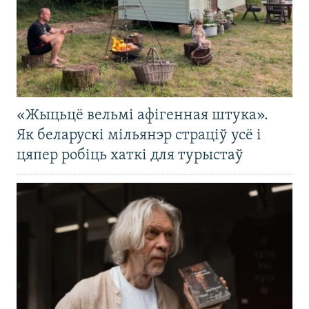
«Жыцьцё вельмі афігенная штука».
Як беларускі мільянэр страціў усё і
цяпер робіць хаткі для турыстаў