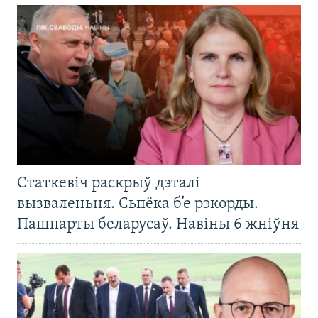
Статкевіч раскрыў дэталі
вызваленьня. Сьпёка б’е рэкорды.
Пашпарты беларусаў. Навіны 6 жніўня