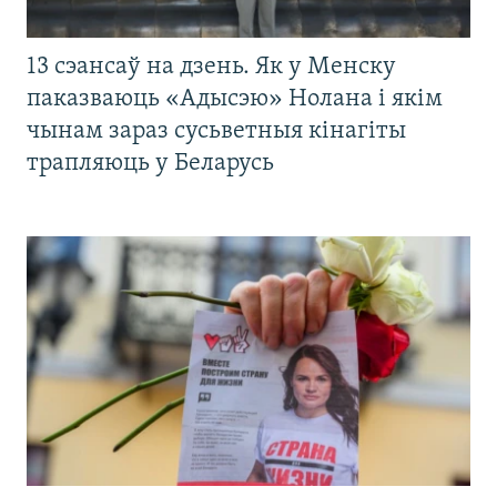
13 сэансаў на дзень. Як у Менску
паказваюць «Адысэю» Нолана і якім
чынам зараз сусьветныя кінагіты
трапляюць у Беларусь