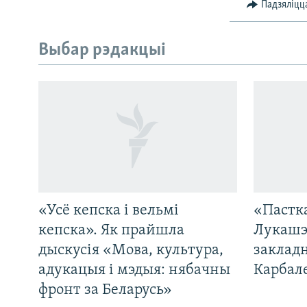
Падзяліцц
Выбар рэдакцыі
«Усё кепска і вельмі
«Пастка
САЧЫЦЕ ЗА АБНАЎЛЕНЬНЯМІ
кепска». Як прайшла
Лукашэ
дыскусія «Мова, культура,
закладн
адукацыя і мэдыя: нябачны
Карбал
фронт за Беларусь»