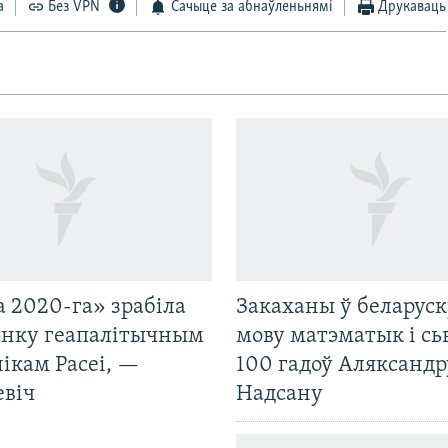
а
Без VPN
Сачыце за абнаўленьнямі
Друкаваць
 2020-га» зрабіла
Закаханы ў беларус
нку геапалітычным
мову матэматык і сь
ікам Расеі, —
100 гадоў Аляксандр
евіч
Надсану