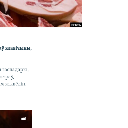
аў ялавічыны,
 гаспадаркі,
жэраў,
ам жывёлін.