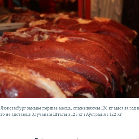
Люксэмбург займае першае месца, спажываючы 136 кг мяса за год 
яго не адстаюць Злучаныя Штаты з 123 кг і Аўстралія з 122 кг.