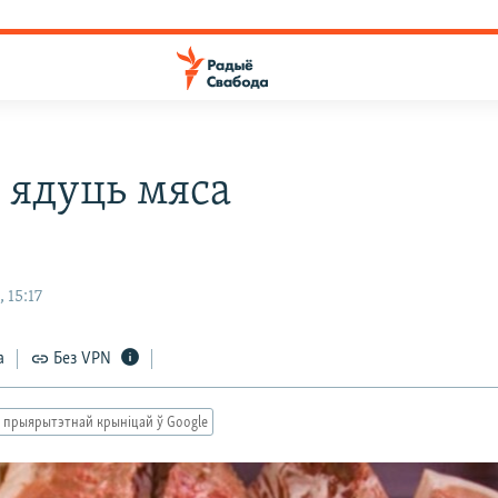
к ядуць мяса
 15:17
а
Без VPN
 прыярытэтнай крыніцай ў Google