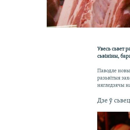
Увесь сьвет р
сьвініны, бар
Паводле новы
разьвітыя за
нягледзячы н
Дзе ў сьве