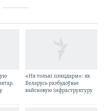
i
s
o
l
u
i
s
d
s
e
l
i
d
e
кую
«Ня толькі пляцдарм»: як
вятар.
Беларусь разбудоўвае
у
вайсковую інфраструктуру