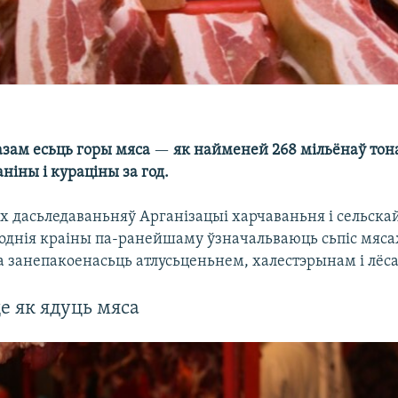
азам есьць горы мяса
—
як найменей 268 мільёнаў тон
аніны і кураціны за год.
х дасьледаваньняў Арганізацыі харчаваньня і сельскай
ходнія краіны па-ранейшаму ўзначальваюць сьпіс мяса
а занепакоенасьць атлусьценьнем, халестэрынам і лёс
це як ядуць мяса