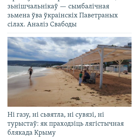
зьнішчальнікаў — сымбалічная
зьмена ўва ўкраінскіх Паветраных
сілах. Аналіз Свабоды
Ні газу, ні сьвятла, ні сувязі, ні
турыстаў: як праходзіць лягістычная
блякада Крыму