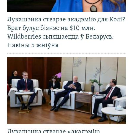
Лукашэнка стварае акадэмію для Колі?
Брат будуе бізнэс на $10 млн.
Wildberries сьпяшаецца ў Беларусь.
Навіны 5 жніўня
Лукашэнка стварае «акадэмію