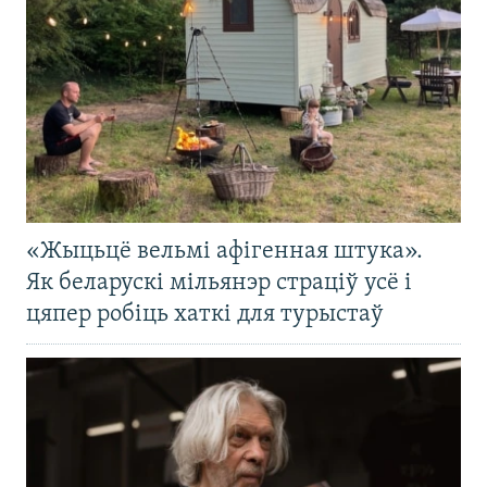
«Жыцьцё вельмі афігенная штука».
Як беларускі мільянэр страціў усё і
цяпер робіць хаткі для турыстаў