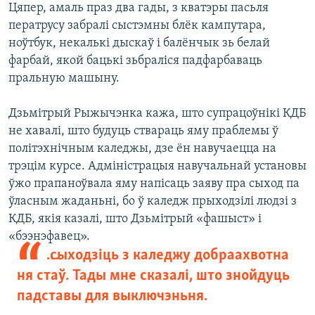
Цяпер, амаль праз два гады, з кватэры пасьля
ператрусу забралі сыстэмны блёк кампутара,
ноўтбук, некалькі дыскаў і балёнчык зь белай
фарбай, якой бацькі зьбраліся падфарбаваць
пральную машыну.
Дзьмітрый Рыжычэнка кажа, што супрацоўнікі КДБ
не хавалі, што будуць ствараць яму праблемы ў
політэхнічным каледжы, дзе ён навучаецца на
трэцім курсе. Адміністрацыя навучальнай установы
ўжо прапаноўвала яму напісаць заяву пра сыход па
ўласным жаданьні, бо ў каледж прыходзілі людзі з
КДБ, якія казалі, што Дзьмітрый «фашыст» і
«бээнэфавец».
…сыходзіць з каледжу добраахвотна
ня стаў. Тады мне сказалі, што знойдуць
падставы для выключэньня.