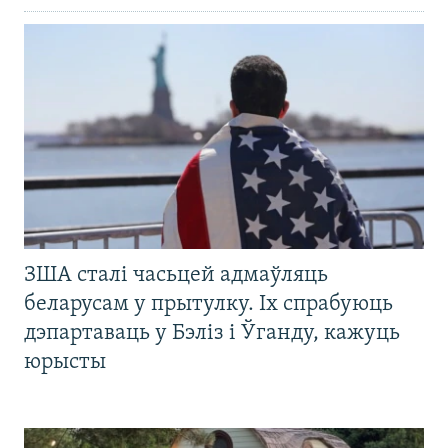
ЗША сталі часьцей адмаўляць
беларусам у прытулку. Іх спрабуюць
дэпартаваць у Бэліз і Ўганду, кажуць
юрысты