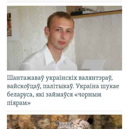
Шантажаваў украінскіх валянтэраў,
вайскоўцаў, палітыкаў. Украіна шукае
беларуса, які займаўся «чорным
піярам»