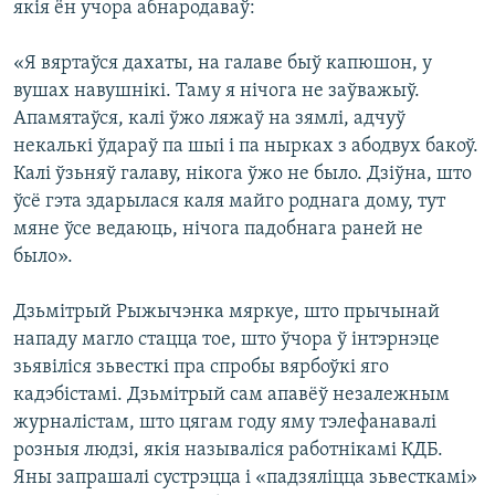
якія ён учора абнародаваў:
«Я вяртаўся дахаты, на галаве быў капюшон, у
вушах навушнікі. Таму я нічога не заўважыў.
Апамятаўся, калі ўжо ляжаў на зямлі, адчуў
некалькі ўдараў па шыі і па нырках з абодвух бакоў.
Калі ўзьняў галаву, нікога ўжо не было. Дзіўна, што
ўсё гэта здарылася каля майго роднага дому, тут
мяне ўсе ведаюць, нічога падобнага раней не
было».
Дзьмітрый Рыжычэнка мяркуе, што прычынай
нападу магло стацца тое, што ўчора ў інтэрнэце
зьявіліся зьвесткі пра спробы вярбоўкі яго
кадэбістамі. Дзьмітрый сам апавёў незалежным
журналістам, што цягам году яму тэлефанавалі
розныя людзі, якія называліся работнікамі КДБ.
Яны запрашалі сустрэцца і «падзяліцца зьвесткамі»