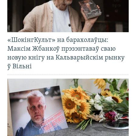
«ШокінгКульт» на барахолаўцы:
Максім Жбанкоў прэзэнтаваў сваю
новую кнігу на Кальварыйскім рынку
ў Вільні