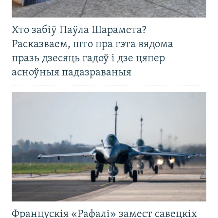
Хто забіў Паўла Шарамета?
Расказваем, што пра гэта вядома
празь дзесяць гадоў і дзе цяпер
асноўныя падазраваныя
Францускія «Рафалі» замест савецкіх