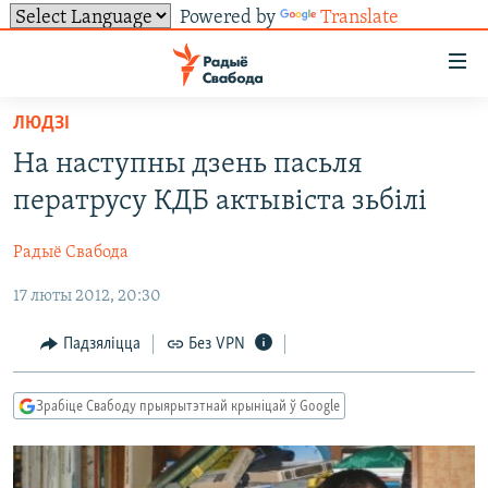
Powered by
Translate
Лінкі
ўнівэрсальнага
доступу
ЛЮДЗІ
НАВІНЫ
Перайсьці
На наступны дзень пасьля
да
ТОЛЬКІ НА СВАБОДЗЕ
УСЕ НАВІНЫ
ператрусу КДБ актывіста зьбілі
галоўнага
СУВЯЗЬ
ВІДЭА І ФОТА
ТЭСТЫ
зьместу
Радыё Свабода
Перайсьці
ПАДПІСАЦЦА
ЛЮДЗІ
БЛОГІ
АБЫСЬЦІ БЛЯКАВАНЬНЕ
да
17 люты 2012, 20:30
ПАЛІТЫКА
ГІСТОРЫЯ НА СВАБОДЗЕ
ПАДЗЯЛІЦЦА ІНФАРМАЦЫЯЙ
RSS
галоўнай
САЧЫЦЕ ЗА АБНАЎЛЕНЬНЯМІ
навігацыі
ЭКАНОМІКА
ПАДКАСТЫ
ПАДКАСТЫ
Падзяліцца
Без VPN
Перайсьці
ВАЙНА
КНІГІ
FACEBOOK
да
Зрабіце Свабоду прыярытэтнай крыніцай ў Google
БЕЛАРУСЫ НА ВАЙНЕ
АЎДЫЁКНІГІ
TWITTER
пошуку
ПАЛІТВЯЗЬНІ
PREMIUM
Усе сайты РС/РСЭ