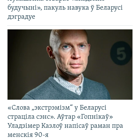
будучыні», пакуль навука ў Беларусі
дэградуе
«Слова „экстрэмізм“ у Беларусі
страціла сэнс». Аўтар «Гопнікаў»
Уладзімер Казлоў напісаў раман пра
менскія 90-я