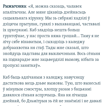
Рыжычэнка
: «Я, можна сказаць, чалавек
апалітычны. Але мяне цікавіць дзейнасьць
сацыяльнага кірунку. Мы зь сябрамі хадзілі ў
дзіцячы прытулак, гулялі з выхаванцамі, частавалі
іх цукеркамі. Каб зладзіць нешта больш
грунтоўнае, у нас проста няма грошай… Таму я не
лічу сябе вінаватым, і сыходзіць з каледжу
добраахвотна ня стаў. Тады мне сказалі, што
знойдуць падставы для выключэньня. Вось сёньня
на пэднарадзе мне зацьвердзілі вымову, нібыта за
пропускі заняткаў».
Каб быць адлічаным з каледжу, навучэнцу
дастаткова мець дзьве вымовы. Тую, што вынесьлі
ў мінулым сэмэстры, хлопцу разам з бацькамі
давялося сёньня аспрэчыць. Яна ня лічыцца
дзейнай, бо Дзьмітрыя зь ёй не знаёмілі і не давалі