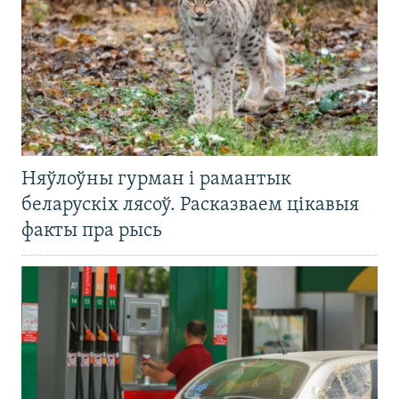
Няўлоўны гурман і рамантык
беларускіх лясоў. Расказваем цікавыя
факты пра рысь