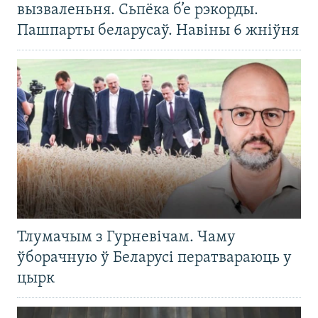
вызваленьня. Сьпёка б’е рэкорды.
Пашпарты беларусаў. Навіны 6 жніўня
Тлумачым з Гурневічам. Чаму
ўборачную ў Беларусі ператвараюць у
цырк