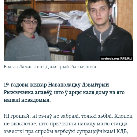
КУЛЬТУРА
МОВА
КАЛЯНДАР
НА ХВАЛЯХ СВАБОДЫ
Вольга Дамаскіна і Дзьмітрый Рыжычэнка.
19-гадовы жыхар Наваполацку Дзьмітрый
Рыжычэнка апавёў, што ў арцы каля дому на яго
напалі невядомыя.
Ні грошай, ні рэчаў не забралі, толькі зьбілі. Хлопец
не выключае, што прычынай нападу маглі стацца
зьвесткі пра спробы вярбоўкі супрацоўнікамі КДБ,