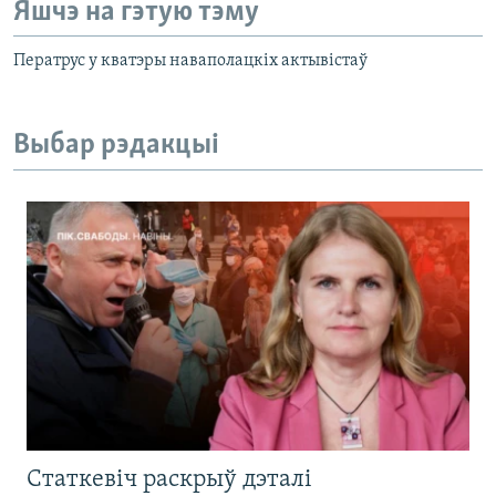
Яшчэ на гэтую тэму
Ператрус у кватэры наваполацкіх актывістаў
Выбар рэдакцыі
Статкевіч раскрыў дэталі