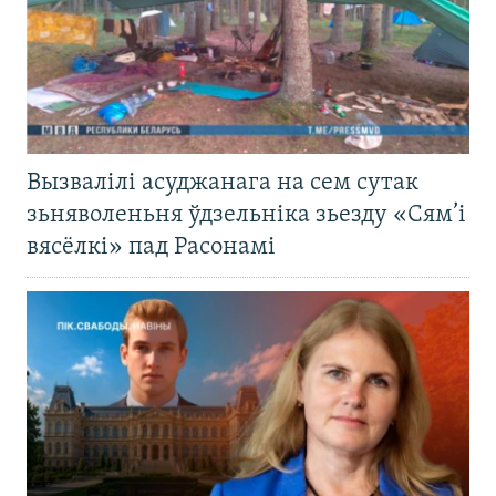
Вызвалілі асуджанага на сем сутак
зьняволеньня ўдзельніка зьезду «Сям’і
вясёлкі» пад Расонамі