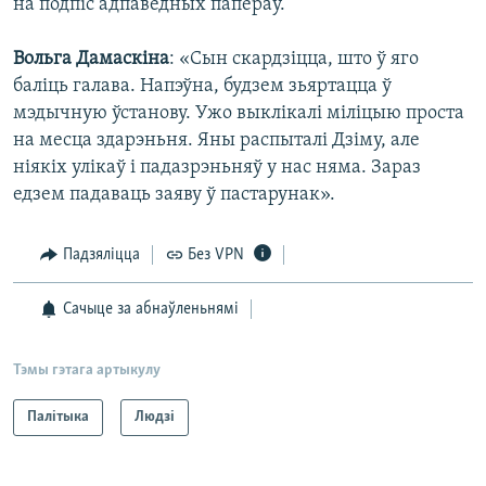
на подпіс адпаведных папераў.
Вольга Дамаскіна
: «Сын скардзіцца, што ў яго
баліць галава. Напэўна, будзем зьяртацца ў
мэдычную ўстанову. Ужо выклікалі міліцыю проста
на месца здарэньня. Яны распыталі Дзіму, але
ніякіх улікаў і падазрэньняў у нас няма. Зараз
едзем падаваць заяву ў пастарунак».
Падзяліцца
Без VPN
Сачыце за абнаўленьнямі
Тэмы гэтага артыкулу
Палітыка
Людзі