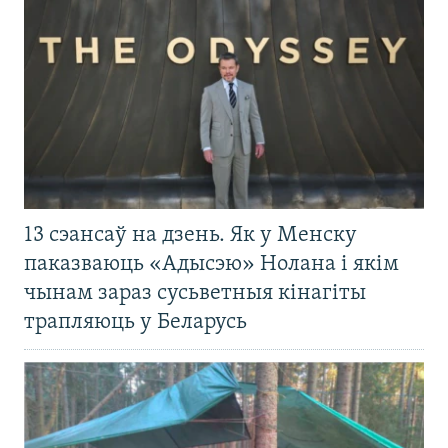
13 сэансаў на дзень. Як у Менску
паказваюць «Адысэю» Нолана і якім
чынам зараз сусьветныя кінагіты
трапляюць у Беларусь