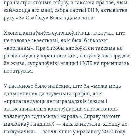
пра настроі ягоных сяброў, а таксама пра тое, чым
займаецца яго маці, сябра партыі БНФ, актывістка
руху «За Свабоду» Вольга Дамаскіна.
Хлопец адмаўляўся супрацоўнічаць, кажучы, што
не валодае зьвесткамі, якія былі б цікавыя
«ворганам». Пра спробы вярбоўкі ён таксама не
расказваў да ўчорашняга дня, пакуль у кватэру, дзе
ён жыве, супрацоўнікі міліцыі і КДБ не прыйшлі зь
ператрусам.
У пастанове было напісана, што ён «можа мець
дачыненьне» да зяўленьня графіці, якія
«прапагандуюць антыграмадзкія ідэалы і
антысацыяльныя каштоўнасьці, зьневажаюць
чалавечую годнасьць і мараль». Справу наконт
малюнкаў і надпісаў — якіх канкрэтна, хлопцу не
патлумачылі — завялі яшчэ ў красавіку 2010 году.