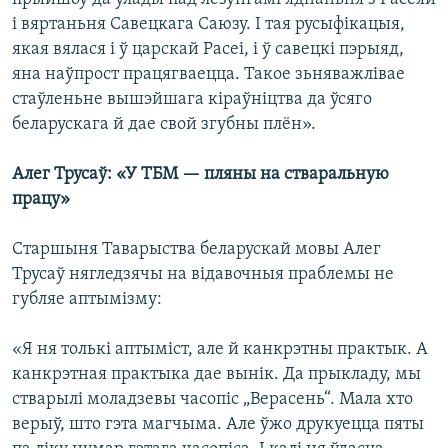
і вяртаньня Савецкага Саюзу. І тая русыфікацыя,
якая вялася і ў царскай Расеі, і ў савецкі пэрыяд,
яна наўпрост працягваецца. Такое зьняважлівае
стаўленьне вышэйшага кіраўніцтва да ўсяго
беларускага й дае свой згубны плён».
Алег Трусаў: «У ТБМ — пляны на стваральную
працу»
Старшыня Таварыства беларускай мовы Алег
Трусаў нягледзячы на відавочныя праблемы не
губляе аптымізму:
«Я ня толькі аптыміст, але й канкрэтны практык. А
канкрэтная практыка дае вынік. Да прыкладу, мы
стварылі моладзевы часопіс „Верасень“. Мала хто
верыў, што гэта магчыма. Але ўжо друкуецца пяты