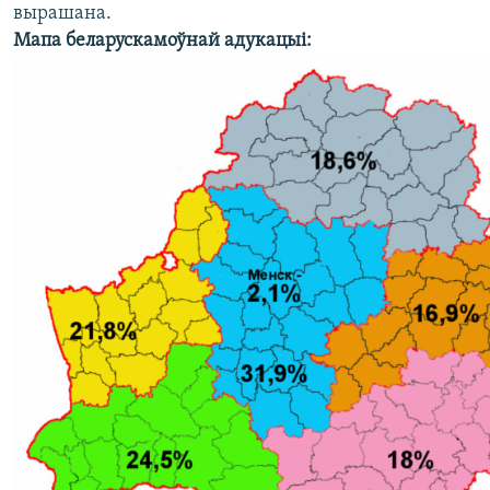
вырашана.
Мапа беларускамоўнай адукацыі: