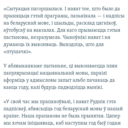
«Сытуацыя пагоршылася. І нават тое, што было да
прыняцьця гэтай праграмы, пазьнікала — і надпісы
на беларускай мове, і шыльды, расклад цягнікоў,
аўтобусаў на вакзалах. Для каго прымаюцца гэтыя
пастановы, незразумела. Чыноўнікі нават і ня
думаюць іх выконваць. Выходзіць, што для
«птушачкі».
У аблвыканкаме пытаньне, ці выконваецца плян
папулярызацыі нацыянальнай мовы, параілі
аформіць у адмысловы запыт альбо пачакаць да
канца году, калі будуць падводзіцца вынікі.
«У свой час мы прапаноўвалі, і нават Руднік гэта
падпісваў, абвясьціць год беларускай мовы ў нашай
краіне. Наша прапанова не была прынятая. Цяпер
мы хочам ініцыяваць, каб наступны год быў годам