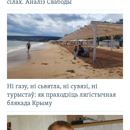
сілах. Аналіз Свабоды
Ні газу, ні сьвятла, ні сувязі, ні
турыстаў: як праходзіць лягістычная
блякада Крыму