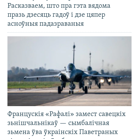
Расказваем, што пра гэта вядома
празь дзесяць гадоў і дзе цяпер
асноўныя падазраваныя
Францускія «Рафалі» замест савецкіх
зьнішчальнікаў — сымбалічная
зьмена ўва ўкраінскіх Паветраных