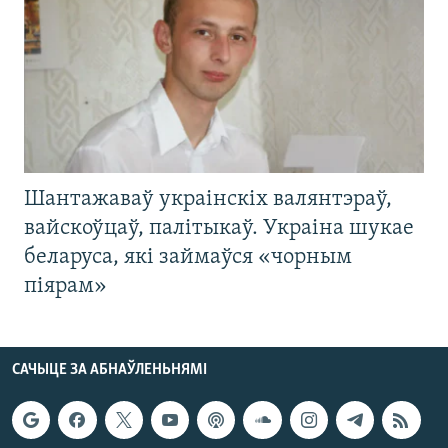
Шантажаваў украінскіх валянтэраў,
вайскоўцаў, палітыкаў. Украіна шукае
беларуса, які займаўся «чорным
піярам»
САЧЫЦЕ ЗА АБНАЎЛЕНЬНЯМІ