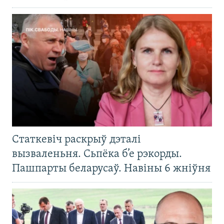
Статкевіч раскрыў дэталі
вызваленьня. Сьпёка б’е рэкорды.
Пашпарты беларусаў. Навіны 6 жніўня