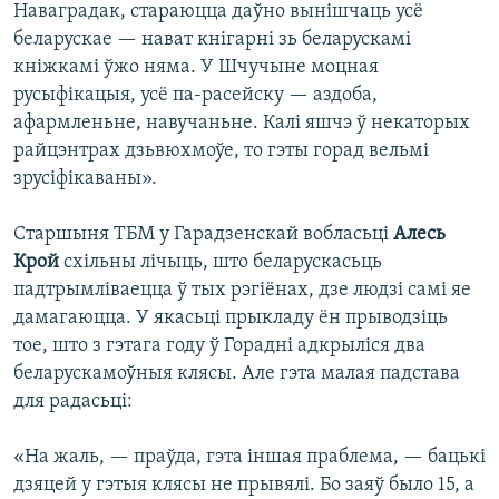
Наваградак, стараюцца даўно вынішчаць усё
беларускае — нават кнігарні зь беларускамі
кніжкамі ўжо няма. У Шчучыне моцная
русыфікацыя, усё па-расейску — аздоба,
афармленьне, навучаньне. Калі яшчэ ў некаторых
райцэнтрах дзьвюхмоўе, то гэты горад вельмі
зрусіфікаваны».
Старшыня ТБМ у Гарадзенскай вобласьці
Алесь
Крой
схільны лічыць, што беларускасьць
падтрымліваецца ў тых рэгіёнах, дзе людзі самі яе
дамагаюцца. У якасьці прыкладу ён прыводзіць
тое, што з гэтага году ў Горадні адкрыліся два
беларускамоўныя клясы. Але гэта малая падстава
для радасьці:
«На жаль, — праўда, гэта іншая праблема, — бацькі
дзяцей у гэтыя клясы не прывялі. Бо заяў было 15, а