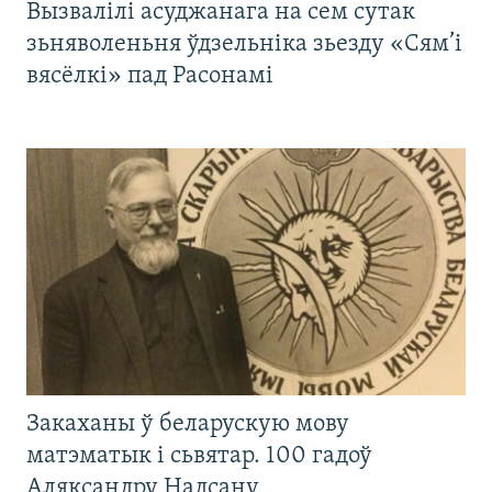
Вызвалілі асуджанага на сем сутак
зьняволеньня ўдзельніка зьезду «Сям’і
вясёлкі» пад Расонамі
Закаханы ў беларускую мову
матэматык і сьвятар. 100 гадоў
Аляксандру Надсану