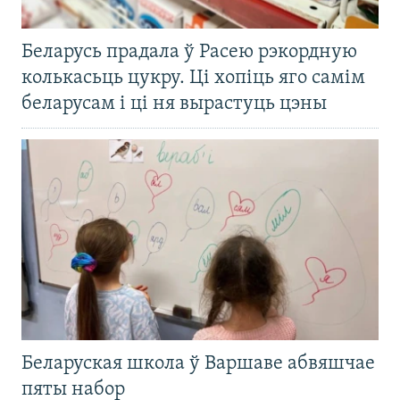
Беларусь прадала ў Расею рэкордную
колькасьць цукру. Ці хопіць яго самім
беларусам і ці ня вырастуць цэны
Беларуская школа ў Варшаве абвяшчае
пяты набор