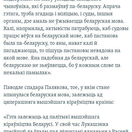
чыноўніка, які б размаўляў па-беларуску. Апрача
гэтага, трэба згадаць і міліцыю, і суды, іншыя
органы, дзе амаль не ўжываецца беларуская мова.
Калі, напрыклад, актывісты патрабуюць, каб судовы
працэс вёўся на беларускай мове, каб пастанова
была па-беларуску, то яны, нават калі й
пагаджаюцца, то пішуць пастановы невядома на
якой мове. Яна падобная да беларускай, але
беларускаю не зьяўляецца, бо ў кожным слове па
некалькі памылак».
Паводле спадара Палякова, тое, у якім стане
апынулася беларуская мова, залежыць ад
цяперашняга вышэйшага кіраўніцтва краіны:
«Гэта залежыць ад палітыкі вышэйшага
кіраўніцтва Беларусі. У свой час Лукашэнка
прыйшоў да ўлады пад лёзунгамі яднаньня з Расеяй