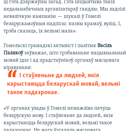
ці гэта дзяржаўны загад. Гэта ініцыятыва такіх
недальнабачных арганізатараў гандлю. Мы ладзілі
невялічкую кампанію — шукалі ў Гомелі
беларускамоўныя надпісы: назвы крамаў, вуліц. І,
трэба сказаць, іх вельмі мала».
Гомельскі грамадзкі актывіст і палітык
Васіль
Палякоў
заўважае, што грэбаваньне нацыянальнай
мовай ідзе і ад прадстаўнікоў органаў мясцовага
кіраваньня:
І стаўленьне да людзей, якія
карыстаюцца беларускай мовай, вельмі
такое падазронае.
«У органах улады ў Гомелі немажліва пачуць
беларускую мову. І стаўленьне да людзей, якія
карыстаюцца беларускай мовай, вельмі такое
падазронае. Не магу ўзгадаць мясцовага