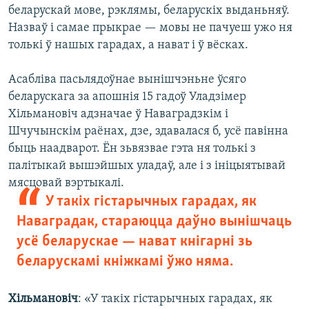
беларускай мове, рэклямы, беларускіх выданьняў.
Назваў і самае прыкрае — мовы не пачуеш ужо ня
толькі ў нашых гарадах, а нават і ў вёсках.
Асабліва пасьлядоўнае вынішчэньне ўсяго
беларускага за апошнія 15 гадоў Уладзімер
Хільмановіч адзначае ў Наваградзкім і
Шчучынскім раёнах, дзе, здавалася б, усё павінна
быць наадварот. Ён зьвязвае гэта ня толькі з
палітыкай вышэйшых уладаў, але і з ініцыятывай
мясцовай вэртыкалі.
У такіх гістарычных гарадах, як
Наваградак, стараюцца даўно вынішчаць
усё беларускае — нават кнігарні зь
беларускамі кніжкамі ўжо няма.
Хільмановіч
: «У такіх гістарычных гарадах, як