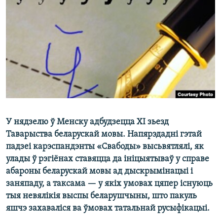
КУЛЬТУРА
МОВА
КАЛЯНДАР
НА ХВАЛЯХ СВАБОДЫ
У нядзелю ў Менску адбудзецца ХІ зьезд
Таварыства беларускай мовы. Напярэдадні гэтай
падзеі карэспандэнты «Свабоды» высьвятлялі, як
улады ў рэгіёнах ставяцца да ініцыятываў у справе
абароны беларускай мовы ад дыскрымінацыі і
заняпаду, а таксама — у якіх умовах цяпер існуюць
тыя невялікія выспы беларушчыны, што пакуль
яшчэ захаваліся ва ўмовах татальнай русыфікацыі.