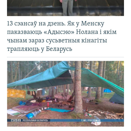
13 сэансаў на дзень. Як у Менску
паказваюць «Адысэю» Нолана і якім
чынам зараз сусьветныя кінагіты
трапляюць у Беларусь