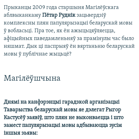
Прыканцы 2009 года старшыня Магілёўскага
аблвыканкаму
Пётар Руднік
зацьвердзіў
комплексны плян папулярызацыі беларускай мовы
ў вобласьці. Пра тое, як ён ажыцьцяўляецца,
афіцыйных паведамленьняў за прамінулы час было
няшмат. Дык ці паспрыяў ён вяртаньню беларускай
мовы ў публічнае жыцьцё?
Магілёўшчына
Днямі на канфэрэнцыі гарадзкой арганізацыі
Таварыства беларускай мовы яе дэлегат Рыгор
Кастусёў заявіў, што плян не выконваецца і што
замест папулярызацыі мовы адбываюцца зусім
іншыя зьявы: