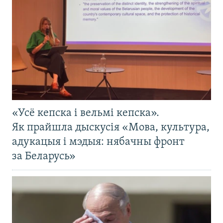
«Усё кепска і вельмі кепска».
Як прайшла дыскусія «Мова, культура,
адукацыя і мэдыя: нябачны фронт
за Беларусь»