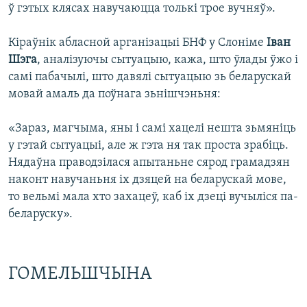
ў гэтых клясах навучаюцца толькі трое вучняў».
Кіраўнік абласной арганізацыі БНФ у Слоніме
Іван
Шэга
, аналізуючы сытуацыю, кажа, што ўлады ўжо і
самі пабачылі, што давялі сытуацыю зь беларускай
мовай амаль да поўнага зьнішчэньня:
«Зараз, магчыма, яны і самі хацелі нешта зьмяніць
у гэтай сытуацыі, але ж гэта ня так проста зрабіць.
Нядаўна праводзілася апытаньне сярод грамадзян
наконт навучаньня іх дзяцей на беларускай мове,
то вельмі мала хто захацеў, каб іх дзеці вучыліся па-
беларуску».
ГОМЕЛЬШЧЫНА