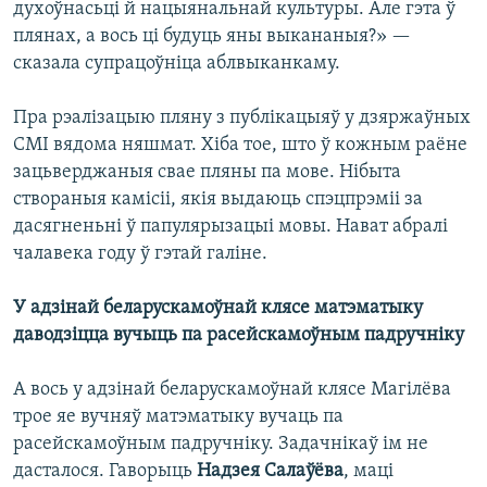
духоўнасьці й нацыянальнай культуры. Але гэта ў
плянах, а вось ці будуць яны выкананыя?» —
сказала супрацоўніца аблвыканкаму.
Пра рэалізацыю пляну з публікацыяў у дзяржаўных
СМІ вядома няшмат. Хіба тое, што ў кожным раёне
зацьверджаныя свае пляны па мове. Нібыта
створаныя камісіі, якія выдаюць спэцпрэміі за
дасягненьні ў папулярызацыі мовы. Нават абралі
чалавека году ў гэтай галіне.
У адзінай беларускамоўнай клясе матэматыку
даводзіцца вучыць па расейскамоўным падручніку
А вось у адзінай беларускамоўнай клясе Магілёва
трое яе вучняў матэматыку вучаць па
расейскамоўным падручніку. Задачнікаў ім не
дасталося. Гаворыць
Надзея Салаўёва
, маці