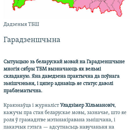
Дадзеныя ТБШ
Гарадзеншчына
Сытуацыю зь беларускай мовай на Гарадзеншчыне
многія сябры ТБМ вызначаюць як вельмі
складаную. Яна даведзена практычна да поўнага
зьнішчэньня, і цяпер аднавіць яе статус даволі
праблематычна.
Краязнаўца і журналіст
Уладзімер Хільмановіч
,
кажучы пра стан беларускае мовы, зазначае, што яе
роля ў грамадзтве мэтанакіравана зьнішчана, і
паказчык гэтага — адсутнасьць навучаньня на