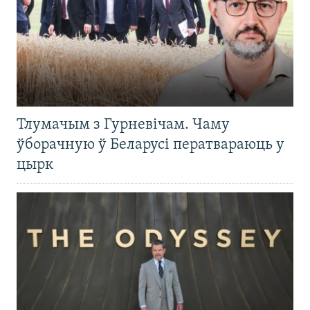
Тлумачым з Гурневічам. Чаму
ўборачную ў Беларусі ператвараюць у
цырк