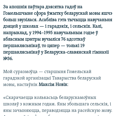
За апошнія паўтара дзясятка гадоў на
Гомельшчыне сфэра ўжытку беларускай мовы яшчэ
больш звузілася. Асабліва гэта тычыцца навучаньня
дзяцей у школах — і гарадзкіх, і сельскіх. Калі,
напрыклад, у 1994–1995 навучальным годзе ў
абласным цэнтры вучыліся 76 адсоткаў
першаклясьнікаў, то цяпер — толькі 19
першаклясьнікаў у Беларуска-славянскай гімназіі
№36.
Мой суразмоўца — старшыня Гомельскай
гарадзкой арганізацыі Таварыства беларускай
мовы, настаўнік
Максім Новік
:
«Скарачаецца колькасьць беларускамоўных
школаў з кожным годам. Яны збольшага сельскія, і
яны зачыняюцца, пераводзяцца на расейскую мову.