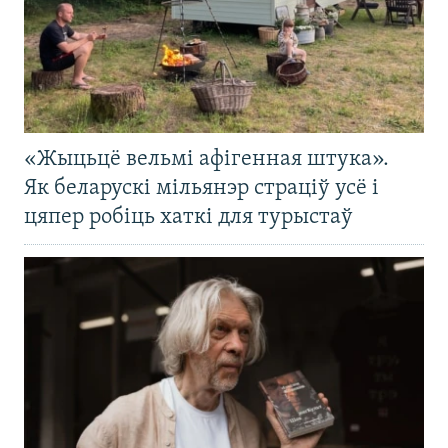
«Жыцьцё вельмі афігенная штука».
Як беларускі мільянэр страціў усё і
цяпер робіць хаткі для турыстаў