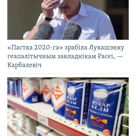
«Пастка 2020-га» зрабіла Лукашэнку
геапалітычным закладнікам Расеі, —
Карбалевіч