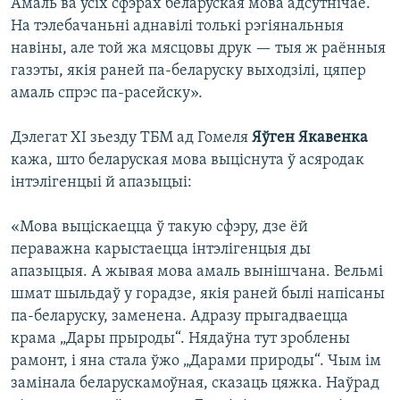
Амаль ва ўсіх сфэрах беларуская мова адсутнічае.
На тэлебачаньні аднавілі толькі рэгіянальныя
навіны, але той жа мясцовы друк — тыя ж раённыя
газэты, якія раней па-беларуску выходзілі, цяпер
амаль спрэс па-расейску».
Дэлегат ХI зьезду ТБМ ад Гомеля
Яўген Якавенка
кажа, што беларуская мова выціснута ў асяродак
інтэлігенцыі й апазыцыі:
«Мова выціскаецца ў такую сфэру, дзе ёй
пераважна карыстаецца інтэлігенцыя ды
апазыцыя. А жывая мова амаль вынішчана. Вельмі
шмат шыльдаў у горадзе, якія раней былі напісаны
па-беларуску, заменена. Адразу прыгадваецца
крама „Дары прыроды“. Нядаўна тут зроблены
рамонт, і яна стала ўжо „Дарами природы“. Чым ім
замінала беларускамоўная, сказаць цяжка. Наўрад