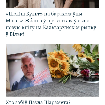
«ШокінгКульт» на барахолаўцы:
Максім Жбанкоў прэзэнтаваў сваю
новую кнігу на Кальварыйскім рынку
ў Вільні
Хто забіў Паўла Шарамета?