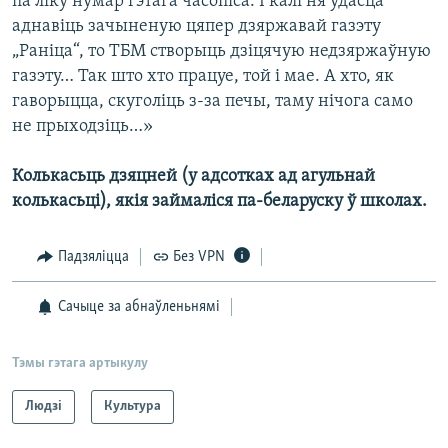
па ліку нумар гэтага часопіса. І калі ня ўдасца
аднавіць зачыненую цяпер дзяржавай газэту
„Раніца“, то ТБМ створыць дзіцячую недзяржаўную
газэту… Так што хто працуе, той і мае. А хто, як
гаворыцца, скуголіць з-за печы, таму нічога само
не прыходзіць…»
Колькасьць дзяцней (у адсотках ад агульнай
колькасьці), якія займаліся па-беларуску ў школах.
Падзяліцца
Без VPN
Сачыце за абнаўленьнямі
Тэмы гэтага артыкулу
Людзі
Культура