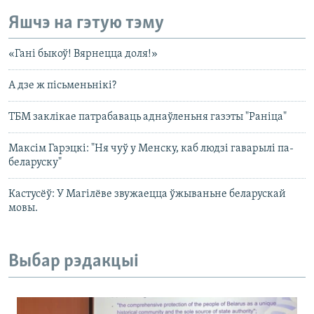
Яшчэ на гэтую тэму
«Гані быкоў! Вярнецца доля!»
А дзе ж пісьменьнікі?
ТБМ заклікае патрабаваць аднаўленьня газэты "Раніца"
Максім Гарэцкі: "Ня чуў у Менску, каб людзі гаварылі па-
беларуску"
Кастусёў: У Магілёве звужаецца ўжываньне беларускай
мовы.
Выбар рэдакцыі