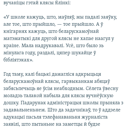
вучаніцы гэтай клясы Ялінкі:
«У школе кажуць, што, маўляў, мы падалі заяўку,
але тое, што прыйшло, — тое прыйшло. А ў
кнігарнях кажуць, што беларускамоўнай
матэматыкі для другой клясы не хапае наагул у
краіне. Мала надрукавалі. Усё, што было зь
мінулага году, раздалі, цяпер шукайце ў
бібліятэках».
Год таму, калі бацькі дамагліся адкрыцьця
беларускамоўнай клясы, гарвыканкам абяцаў
забясьпечыць яе ўсім неабходным. Сёлета ўвесну
моладзь талакой набыла для клясы вучнёўскую
дошку. Падарунак адміністрацыя школы прыняла з
задавальненьнем. Што да задачнікаў, то ў аддзеле
адукацыі пасьля тэлефанаваньня журналіста
заявілі, што пытаньне на заметцы й будзе