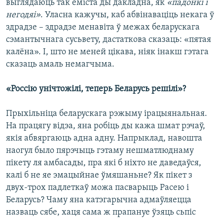
выглядаюць так ёміста ды дакладна, як
«падонкі і
негодяі»
. Уласна кажучы, каб абвінаваціць некага ў
здрадзе – здрадзе менавіта ў межах беларускага
сэмантычнага сусьвету, дастаткова сказаць: «пятая
калёна». І, што не меней цікава, ніяк інакш гэтага
сказаць амаль немагчыма.
«Россію унічтожілі, теперь Беларусь решілі»?
Прыхільніца беларускага рэжыму ірацыянальная.
На працягу відэа, яна робіць ды кажа шмат рэчаў,
якія абвяргаюць адна адну. Напрыклад, навошта
наогул было пярэчыць гэтаму нешматлюднаму
пікету ля амбасады, пра які б ніхто не даведаўся,
калі б не яе эмацыйнае ўмяшаньне? Як пікет з
двух-трох падлеткаў можа пасварыць Расею і
Беларусь? Чаму яна катэгарычна адмаўляецца
назваць сябе, хаця сама ж прапануе ўзяць сьпіс