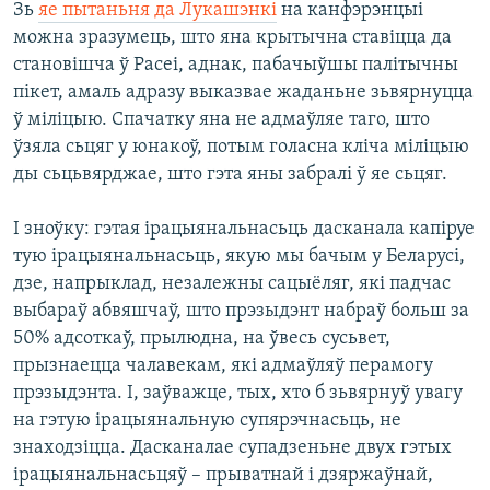
Зь
яе пытаньня да Лукашэнкі
на канфэрэнцыі
можна зразумець, што яна крытычна ставіцца да
становішча ў Расеі, аднак, пабачыўшы палітычны
пікет, амаль адразу выказвае жаданьне зьвярнуцца
ў міліцыю. Спачатку яна не адмаўляе таго, што
ўзяла сьцяг у юнакоў, потым голасна кліча міліцыю
ды сьцьвярджае, што гэта яны забралі ў яе сьцяг.
І зноўку: гэтая ірацыянальнасьць дасканала капіруе
тую ірацыянальнасьць, якую мы бачым у Беларусі,
дзе, напрыклад, незалежны сацыёляг, які падчас
выбараў абвяшчаў, што прэзыдэнт набраў больш за
50% адсоткаў, прылюдна, на ўвесь сусьвет,
прызнаецца чалавекам, які адмаўляў перамогу
прэзыдэнта. І, заўважце, тых, хто б зьвярнуў увагу
на гэтую ірацыянальную супярэчнасьць, не
знаходзіцца. Дасканалае супадзеньне двух гэтых
ірацыянальнасьцяў – прыватнай і дзяржаўнай,