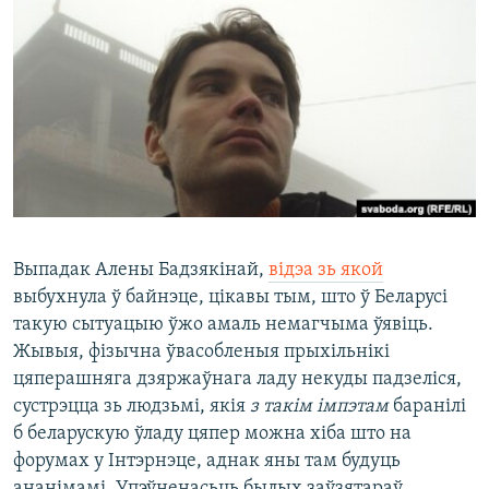
КУЛЬТУРА
МОВА
КАЛЯНДАР
НА ХВАЛЯХ СВАБОДЫ
Выпадак Алены Бадзякінай,
відэа зь якой
выбухнула ў байнэце, цікавы тым, што ў Беларусі
такую сытуацыю ўжо амаль немагчыма ўявіць.
Жывыя, фізычна ўвасобленыя прыхільнікі
цяперашняга дзяржаўнага ладу некуды падзеліся,
сустрэцца зь людзьмі, якія
з такім імпэтам
баранілі
б беларускую ўладу цяпер можна хіба што на
форумах у Інтэрнэце, аднак яны там будуць
ананімамі. Упэўненасьць былых заўзятараў