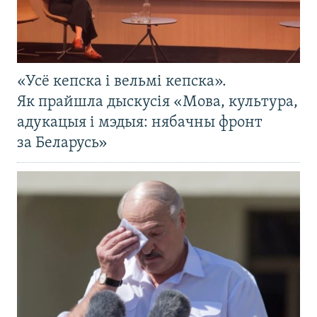
«Усё кепска і вельмі кепска».
Як прайшла дыскусія «Мова, культура,
адукацыя і мэдыя: нябачны фронт
за Беларусь»