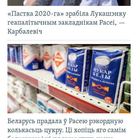
«Пастка 2020-га» зрабіла Лукашэнку
геапалітычным закладнікам Расеі, —
Карбалевіч
Беларусь прадала ў Расею рэкордную
колькасьць цукру. Ці хопіць яго самім