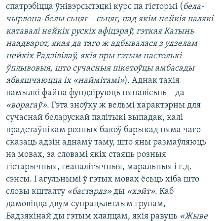
спатрэбіцца ўнівэрсытэцкі курс па гісторыі (
бела-
чырвона-белы сьцяг – сьцяг, пад якім нейкія палякі
катавалі нейкіх рускіх афіцэраў, гэткая Катынь
наадварот, якая да таго ж адбывалася з удзелам
нейкіх Радзівілаў, якія пры гэтым настолькі
ўплывовыя, што сучасныя пікетоўцы амбасады
абвяшчаюцца іх «наймітамі»
). Аднак такія
памылкі файна фундзіруюць нянавісьць – да
«ворагаў»
. Гэта зноўку ж вельмі характэрны для
сучаснай беларускай палітыкі выпадак, калі
прадстаўнікам розных бакоў барыкад няма чаго
сказаць адзін аднаму таму, што яны размаўляюць
на мовах, за словамі якіх стаяць розныя
гістарычныя, геапалітычныя, маральныя і г.д. -
сэнсы. І агульнымі ў гэтых мовах ёсьць хіба што
словы кшталту
«бастардз»
ды
«хэйт»
. Каб
дамовіцца двум супрацьлеглым групам, -
Бадзякінай ды гэтым хлапцам, якія равуць
«Жыве