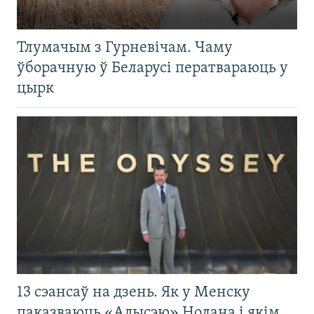
Тлумачым з Гурневічам. Чаму
ўборачную ў Беларусі ператвараюць у
цырк
13 сэансаў на дзень. Як у Менску
паказваюць «Адысэю» Нолана і якім