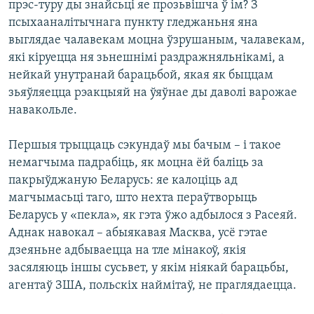
прэс-туру ды знайсьці яе прозьвішча ў ім? З
псыхааналітычнага пункту гледжаньня яна
выглядае чалавекам моцна ўзрушаным, чалавекам,
які кіруецца ня зьнешнімі раздражняльнікамі, а
нейкай унутранай барацьбой, якая як быццам
зьяўляецца рэакцыяй на ўяўнае ды даволі варожае
навакольле.
Першыя трыццаць сэкундаў мы бачым – і такое
немагчыма падрабіць, як моцна ёй баліць за
пакрыўджаную Беларусь: яе калоціць ад
магчымасьці таго, што нехта пераўтворыць
Беларусь у «пекла», як гэта ўжо адбылося з Расеяй.
Аднак навокал – абыякавая Масква, усё гэтае
дзеяньне адбываецца на тле мінакоў, якія
засяляюць іншы сусьвет, у якім ніякай барацьбы,
агентаў ЗША, польскіх наймітаў, не праглядаецца.