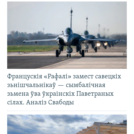
Францускія «Рафалі» замест савецкіх
зьнішчальнікаў — сымбалічная
зьмена ўва ўкраінскіх Паветраных
сілах. Аналіз Свабоды