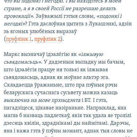
что вы подонкі і негодяі. І вы находітесь в моей
стране, а я в своей Россіі не разрешаю делать
провокаціі»
. Заўважылі гэтыя словы,
«подонкі і
негодяі»
? Гэта даслоўная цытата з Лукашэнкі, адзін
зь ягоных улюбёных выразаў
(
пруфлінк 1
,
пруфлінк 2
).
Маркс вызначаў ідэалёгію як
«ілжывую
сьвядомасьць»
. У дадзеным выпадку мы бачым,
што ідэалёгія працуе ня толькі як ілжывая
сьвядомасьць, аднак як моўнае альтэр эга.
Складаецца ўражаньне, што пра пэўныя рэчы
беларускага сучаснага сусьвету можна казаць
выключна на мове прэзыдэнта
і БТ. І гэта,
пагадзіцеся, цікавае назіраньне. Напрыклад, яна
магла б назваць падлеткаў, якія так удала яе тролілі
дзесяць хвілін, здраднікамі ды наймітамі. Дарэчы,
яна і кажа гэта ў пэўны момант, аднак тыя словы не