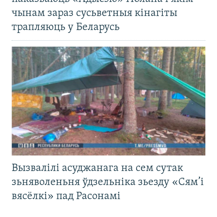
чынам зараз сусьветныя кінагіты
трапляюць у Беларусь
Вызвалілі асуджанага на сем сутак
зьняволеньня ўдзельніка зьезду «Сям’і
вясёлкі» пад Расонамі