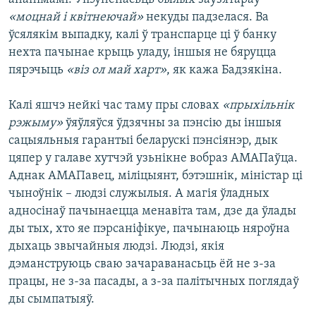
«моцнай і квітнеючай»
некуды падзелася. Ва
ўсялякім выпадку, калі ў транспарце ці ў банку
нехта пачынае крыць уладу, іншыя не бяруцца
пярэчыць
«віз ол май харт»
, як кажа Бадзякіна.
Калі яшчэ нейкі час таму пры словах
«прыхільнік
рэжыму»
ўяўляўся ўдзячны за пэнсію ды іншыя
сацыяльныя гарантыі беларускі пэнсіянэр, дык
цяпер у галаве хутчэй узьнікне вобраз АМАПаўца.
Аднак АМАПавец, міліцыянт, бэтэшнік, міністар ці
чыноўнік – людзі служылыя. А магія ўладных
адносінаў пачынаецца менавіта там, дзе да ўлады
ды тых, хто яе пэрсаніфікуе, пачынаюць няроўна
дыхаць звычайныя людзі. Людзі, якія
дэманструюць сваю зачараванасьць ёй не з-за
працы, не з-за пасады, а з-за палітычных поглядаў
ды сымпатыяў.