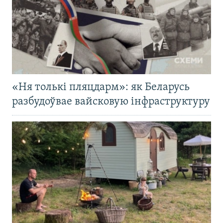
«Ня толькі пляцдарм»: як Беларусь
разбудоўвае вайсковую інфраструктуру