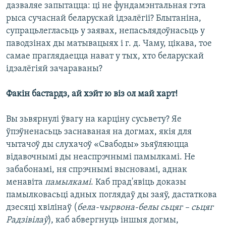
дазваляе запытацца: ці не фундамэнтальная гэта
рыса сучаснай беларускай ідэалёгіі? Блытаніна,
супрацьлегласьць у заявах, непасьлядоўнасьць у
паводзінах ды матывацыях і г. д. Чаму, цікава, тое
самае праглядаецца нават у тых, хто беларускай
ідэалёгіяй зачараваны?
Факін бастардз, ай хэйт ю віз ол май харт!
Вы зьвярнулі ўвагу на карціну сусьвету? Яе
ўпэўненасьць заснаваная на догмах, якія для
чытачоў ды слухачоў «Свабоды» зьяўляюцца
відавочнымі ды неаспрэчнымі памылкамі. Не
забабонамі, ня спрэчнымі высновамі, аднак
менавіта
памылкамі
. Каб прад'явіць доказы
памылковасьці адных поглядаў ды заяў, дастаткова
дзесяці хвілінаў (
бела-чырвона-белы сьцяг – сьцяг
Радзівілаў
), каб абвергнуць іншыя догмы,