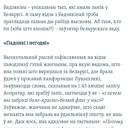
Бадзякіна – унікальны тып, які амаль зьнік у
Беларусі. А таму відэа з Бадзякінай трэба
праглядаць пільна ды рабіць высновы. Аб тым, хто
ён (хіба што апошні?) – заўзятар беларускага ладу.
«Падонкі і негодяі»
Вызначальнай рысай зафіксаваных на відэа
паводзінаў гэтай жанчыны, пра якую вядома, што
яна толькі што вярнулася зь Беларусі, дзе брала
ўдзел у прэсавай канфэрэнцыі Лукашэнкі,
зьяўляюцца словы, сказаныя на 1:45 хвіліне запісу.
Апэратар, які зрабіў запіс, пытаецца ў яе -
«і зачем
вы забралі бело-красно-белый флаг у нас»
?
Заўважце, жанчына не адмаўляе, што сьцяг
менавіта яна забрала ва ўдзельнікаў пікету, не яны
ў яе. Дык вось, яна адказвае на пытаньне:
«Потому,