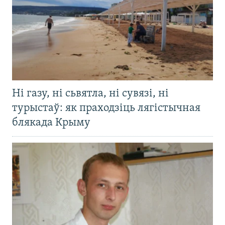
Ні газу, ні сьвятла, ні сувязі, ні
турыстаў: як праходзіць лягістычная
блякада Крыму