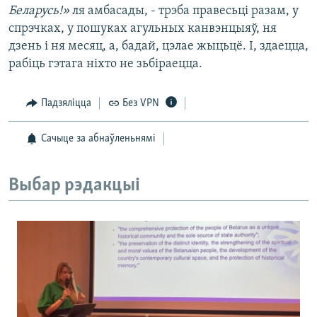
Беларусь!»
ля амбасады, - трэба правесьці разам, у
спрэчках, у пошуках агульных канвэнцыяў, ня
дзень і ня месяц, а, бадай, цэлае жыцьцё. І, здаецца,
рабіць гэтага ніхто не зьбіраецца.
Падзяліцца
Без VPN
Сачыце за абнаўленьнямі
Выбар рэдакцыі