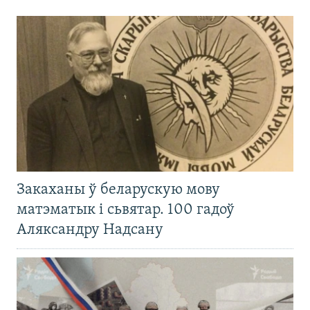
Закаханы ў беларускую мову
матэматык і сьвятар. 100 гадоў
Аляксандру Надсану