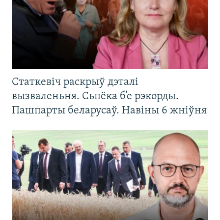
Статкевіч раскрыў дэталі
вызваленьня. Сьпёка б’е рэкорды.
Пашпарты беларусаў. Навіны 6 жніўня