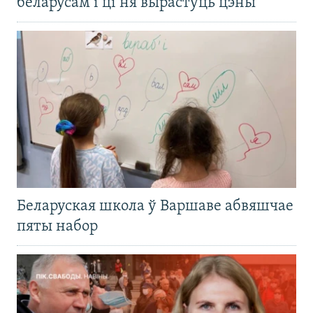
беларусам і ці ня вырастуць цэны
Беларуская школа ў Варшаве абвяшчае
пяты набор