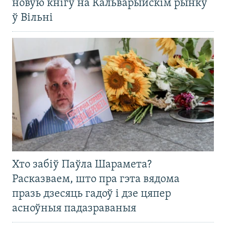
новую кнігу на Кальварыйскім рынку
ў Вільні
Хто забіў Паўла Шарамета?
Расказваем, што пра гэта вядома
празь дзесяць гадоў і дзе цяпер
асноўныя падазраваныя