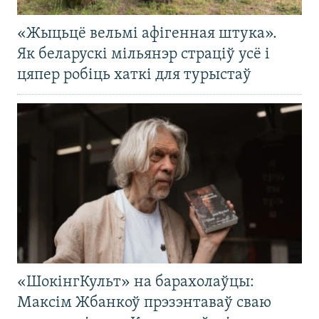
«Жыцьцё вельмі афігенная штука».
Як беларускі мільянэр страціў усё і
цяпер робіць хаткі для турыстаў
«ШокінгКульт» на барахолаўцы:
Максім Жбанкоў прэзэнтаваў сваю