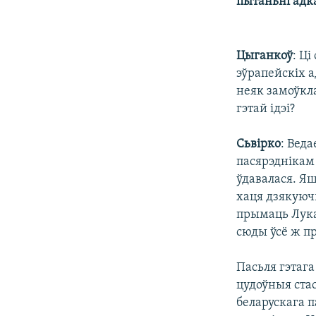
пытаньні адк
Цыганкоў
: Ц
эўрапейскіх а
неяк замоўкла
гэтай ідэі?
Сьвірко
: Веда
пасярэднікам 
ўдавалася. Я
хаця дзякуюч
прымаць Лука
сюды ўсё ж п
Пасьля гэтага
цудоўныя стас
беларускага п