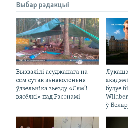
Выбар рэдакцыі
Вызвалілі асуджанага на
Лукашэ
сем сутак зьняволеньня
акадэмі
ўдзельніка зьезду «Сям’і
будуе б
вясёлкі» пад Расонамі
Wildber
ў Белар