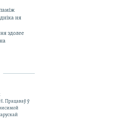
 паміж
эдніка ня
 ня здолее
ўна
х
Н. Працаваў ў
ависимой
еларускай