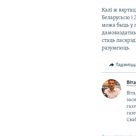
Калі ж вярта
Беларусьсю і 
можа быць у 
дамоваздатным
стаць пасярэд
разумеюць.
Падзяліцц
Віт
Віта
зас
газэ
газе
Сваб