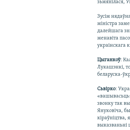
зьмянілася, У
Зусім нядаўн
міністра зам
далейшага зна
менавіта пас
украінскага к
Цыганкоў
: К
Лукашэнкі, то
беларуска-ўк
Сьвірко
: Укр
«вашывасьць»
звонку так вы
Януковіча, б
кіраўніцтва, 
выказваньні ш