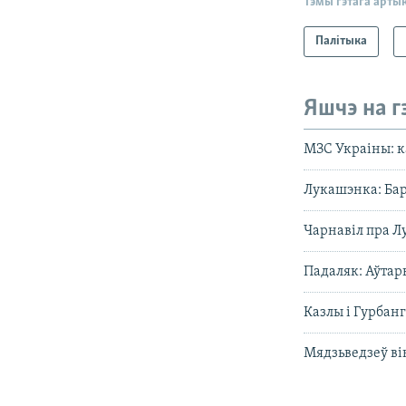
Тэмы гэтага арты
Палітыка
Яшчэ на г
МЗС Украіны: 
Лукашэнка: Бар
Чарнавіл пра Л
Падаляк: Аўтар
Казлы і Гурбан
Мядзьведзеў ві