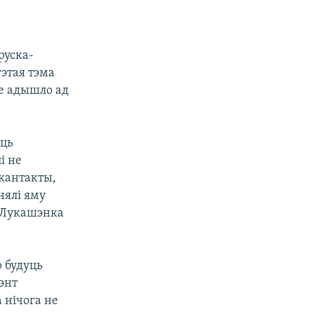
руска-
гэтая тэма
не адышло ад
аць
і не
 кантакты,
нялі яму
 Лукашэнка
р будуць
энт
 нічога не