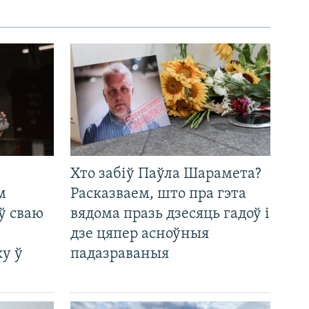
Хто забіў Паўла Шарамета?
м
Расказваем, што пра гэта
ў сваю
вядома празь дзесяць гадоў і
дзе цяпер асноўныя
у ў
падазраваныя