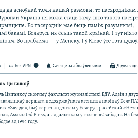
цца да асноўнай тэмы нашай размовы, то пасярэднікам
Эўропай Украіна ня можа стаць таму, што такога пасяр
прынцыпе. Бо пасярэднік мае быць паміж разумнымі,
і бакамі. Беларусь ня ёсьць такой краінай. І тут ніхто
нікам. Бо праблема — у Менску. І ў Кіеве ўсе гэта цудо
а
Без VPN
Сачыце за абнаўленьнямі
Друкаваць
аль Цыганкоў
ль Цыганкоў скончыў факультэт журналістыкі БДУ. Адзін з дву
навальнікаў першага недзяржаўнага агенцтва навінаў БелаПА
тах «Звязда», быў карэспандэнтам у Беларусі расейскай «Нез
ты», Associated Рress, аглядальнікам у газэце «Свабода». На б
одзе ад 1994 году.