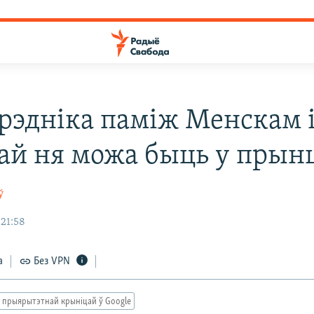
рэдніка паміж Менскам 
ай ня можа быць у пры
ў
 21:58
а
Без VPN
 прыярытэтнай крыніцай ў Google