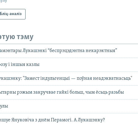
кулу
Бліц-аналіз
этую тэму
камэнтары Лукашэнкі “беспрэцэдэнтна некарэктныя”
озу і іншыя казлы
укашэнку: "Замест індульгенцыі — поўная неадэкватнасьць"
ытарны рэжым закручвае гайкі больш, чым ёсьць разьбы
гулы
ншуе Януковіча з днём Перамогі. А Лукашэнку?