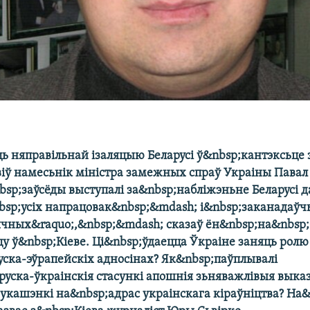
ць няправільнай ізаляцыю Беларусі ў&nbsp;кантэксьце 
віў намесьнік міністра замежных спраў Украіны Павал
sp;заўсёды выступалі за&nbsp;набліжэньне Беларусі 
bsp;усіх напрацовак&nbsp;&mdash; і&nbsp;заканадаўч
ычных&raquo;,&nbsp;&mdash; сказаў ён&nbsp;на&nbsp
цу ў&nbsp;Кіеве. Ці&nbsp;ўдаецца Ўкраіне заняць ролю
уска-эўрапейскіх адносінах? Як&nbsp;паўплывалі
руска-ўкраінскія стасункі апошнія зьняважлівыя выка
укашэнкі на&nbsp;адрас украінскага кіраўніцтва? На