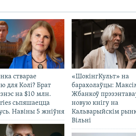
нка стварае
«ШокінгКульт» на
ю для Колі? Брат
барахолаўцы: Максі
ізнэс на $10 млн.
Жбанкоў прэзэнтава
ries сьпяшаецца
новую кнігу на
усь. Навіны 5 жніўня
Кальварыйскім рынк
Вільні