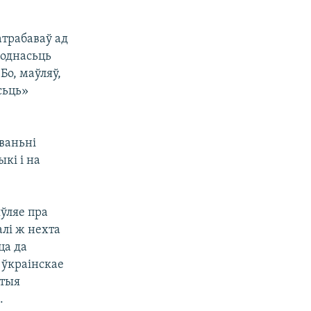
атрабаваў ад
годнасьць
Бо, маўляў,
сьць»
званьні
кі і на
яўляе пра
лі ж нехта
ца да
 ўкраінскае
этыя
.