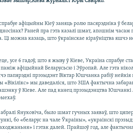
азвае з&nbsp;Кіева журналіст Юры Сьвірко.
і спрабуе афіцыйны Кіеў заняць ролю пасярэдніка ў бела
дносінах? Раней пра гэта казалі шмат, апошнім часам 
. Ці можна казаць, што ўкраінскае кіраўніцтва яшчэ 
еце, усе 6 гадоў, што я жыву ў Кіеве, Украіна спрабуе ст
паміж афіцыйнай Беларусьсю і Эўропай. Але гэта нікол
шчэ папярэдні прэзыдэнт Віктар Юшчанка рабіў нейкія
ы «Вікілікс» мы даведаліся, што ЗША фактычна забара
шэнку ў Кіеве. Але пад канец прэзыдэнцтва Юшчанкі
рыехаў.
 абралі Януковіча, было шмат гучных заяваў, што цяпе
ункі, бо «беларус на чале Ўкраіны», «украінскі прэзыд
аходжаньня» і гэтак далей. Прайшоў год, але фактычна