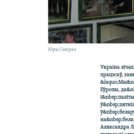
Юры Сьвірко
Украіна лічы
працэсаў, зая
&laquo;Мы&nb
Еўропы, да&n
і&nbsp;паліт
ў&nbsp;пятні
ў&nbsp;белар
на&nbsp;бела
Аляксандра Л