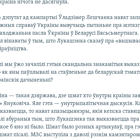
краіна нічога не дасягнула.
а дэпутат ад кампартыі Ўладзімер Лешчанка нават зап
ежных справаў Украіны вывучыць пытаньне пра мэтаз
ходжаньня пасла Ўкраіны ў Беларусі Бясьсьмертнага. 
ол вінаваты ў тым, што Лукашэнка сказаў пра «вашыва
іраўніцтва.
алі мы ўжо зачапілі гэтыя скандальна знакамітыя выка
 як яны паўплывалі на стаўленьне да беларускай тэматы
раінскія дачыненьні?
аіна — такая дзяржава, дзе шмат хто ўнутры краіны за
 Януковіча. Яле гэта — унутрыпалітычная дыскусія. Ка
казваецца, то нават апазыцыянэры, якія кепска ставяц
ылі абураныя тым, што Лукашэнка так выказваецца пра
якое б яно ні было. Шмат было розных артыкулаў, пра г
мат пісалі. МЗС выступіла з даволі рэзкім камэнтаром