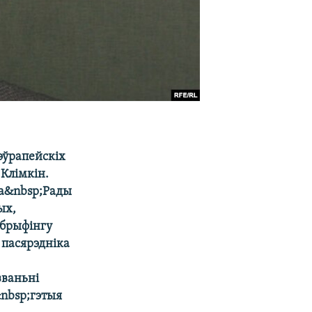
эўрапейскіх
 Клімкін.
да&nbsp;Рады
ых,
;брыфінгу
 пасярэдніка
званьні
&nbsp;гэтыя