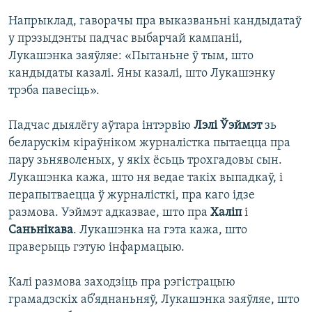
Напрыклад, гаворачы пра выказваньні кандыдатаў
у прэзыдэнты падчас выбарчай кампаніі,
Лукашэнка заяўляе: «Пытаньне ў тым, што
кандыдаты казалі. Яны казалі, што Лукашэнку
трэба павесіць».
Падчас дыялёгу аўтара інтэрвію
Лэлі Ўэймэт
зь
беларускім кіраўніком журналістка пытаецца пра
пару зьняволеных, у якіх ёсьць трохгадовы сын.
Лукашэнка кажа, што ня ведае такіх выпадкаў, і
перапытваецца ў журналісткі, пра каго ідзе
размова. Уэймэт адказвае, што пра
Халіп
і
Саньнікава
. Лукашэнка на гэта кажа, што
праверыць гэтую інфармацыю.
Калі размова заходзіць пра рэгістрацыю
грамадзскіх аб’яднаньняў, Лукашэнка заяўляе, што