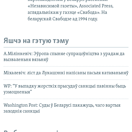
«Независимой газеты», Associated Рress,
аглядальнікам у газэце «Свабода». На
беларускай Свабодзе ад 1994 году.
Яшчэ на гэтую тэму
А.Мілінкевіч: Эўропа спыняе супрацоўніцтва з урадам да
вызваленьня вязьняў
Міхалевіч: ліст да Лукашэнкі напісаны пасьля катаваньняў
WP: “У выпадку жорсткіх прысудаў санкцыі павінны быць
узмоцненыя”
Washington Post: Суды ў Беларусі пакажуць, чаго вартыя
заходнія санкцыі