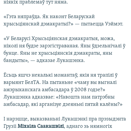
ніякіх праблемаў тут няма.
«Гэта няпраўда. Як наконт Беларускай
хрысьціянскай дэмакратыі?» — пытаецца Уэймэт.
«У Беларусі Хрысьціянская дэмакратыя, можа,
ніколі ня будзе зарэгістраваная. Яны ўдзельнічалі ў
бунце. Яны не хрысьціянскія дэмакраты, яны
бандыты», — адказае Лукашэнка.
Ёсьць яшчэ некалькі момантаў, якія ня трапілі ў
варыянт БелТА. На пытаньне «чаму вы выгналі
амэрыканскага амбасадара ў 2008 годзе?»
Лукашэнка адказвае: «Навошта нам патрэбны
амбасадар, які арганізуе дзеяньні пятай калёны?»
І нарэшце, выказваньні Лукашэнкі пра прэзыдэнта
Грузіі
Міхаіла Саакашвілі
, аднаго зь нямногіх