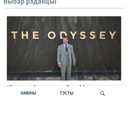
Выбар рэдакцыі
13 сэансаў на дзень. Як у Менску
НАВІНЫ
ТЭСТЫ
паказваюць «Адысэю» Нолана і якім
чынам зараз сусьветныя кінагіты
трапляюць у Беларусь
Шукаць