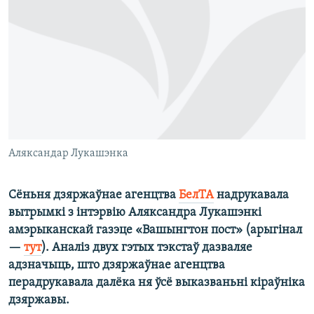
КУЛЬТУРА
МОВА
КАЛЯНДАР
НА ХВАЛЯХ СВАБОДЫ
Аляксандар Лукашэнка
Сёньня дзяржаўнае агенцтва
БелТА
надрукавала
вытрымкі з інтэрвію Аляксандра Лукашэнкі
амэрыканскай газэце «Вашынгтон пост» (арыгінал
—
тут
). Аналіз двух гэтых тэкстаў дазваляе
адзначыць, што дзяржаўнае агенцтва
перадрукавала далёка ня ўсё выказваньні кіраўніка
дзяржавы.