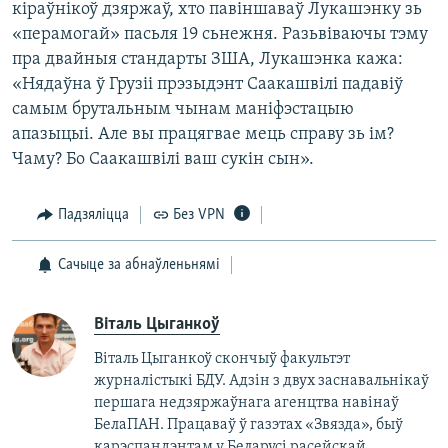
кіраўнікоў дзяржаў, хто павіншаваў Лукашэнку зь
«перамогай» пасьля 19 сьнежня. Разьвіваючы тэму
пра двайныя стандарты ЗША, Лукашэнка кажа:
«Нядаўна ў Грузіі прэзыдэнт Саакашвілі падавіў
самым брутальным чынам маніфэстацыю
апазыцыі. Але вы працягвае мець справу зь ім?
Чаму? Бо Саакашвілі ваш сукін сын».
Падзяліцца
Без VPN
Сачыце за абнаўленьнямі
Віталь Цыганкоў
Віталь Цыганкоў скончыў факультэт
журналістыкі БДУ. Адзін з двух заснавальнікаў
першага недзяржаўнага агенцтва навінаў
БелаПАН. Працаваў ў газэтах «Звязда», быў
карэспандэнтам у Беларусі расейскай