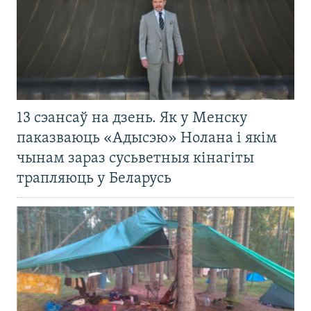
13 сэансаў на дзень. Як у Менску
паказваюць «Адысэю» Нолана і якім
чынам зараз сусьветныя кінагіты
трапляюць у Беларусь