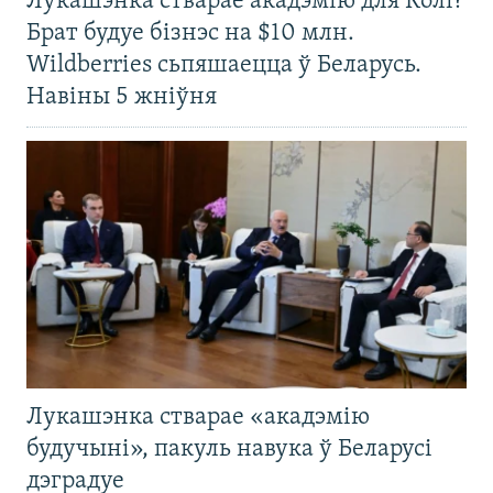
Лукашэнка стварае акадэмію для Колі?
Брат будуе бізнэс на $10 млн.
Wildberries сьпяшаецца ў Беларусь.
Навіны 5 жніўня
Лукашэнка стварае «акадэмію
будучыні», пакуль навука ў Беларусі
дэградуе