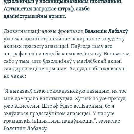
ўдзельнічалі ў несанкцыянаваным пікетаваньні.
Актывістам пагражае штраф, альбо
адміністрацыйны арышт.
Дзевятнаццацігадовы фронтавец
Валянцін Лабачоў
ўжо мае адміністрацыйнае пакараньне за ўдзел у
акцыях пратэсту апазыцыі. Паўгода таму яго
аштрафавалі на пяць базавых велічыняў. Вінаватым
сябе у тым, што ўдзельнічаў у магілёўскай акцыі
салідарнасьці не прызнае. Ад суда паблажлівасьці
не чакае:
“Я выказваў сваю грамадзянскую пазыцыю, на тое
мне дае права Канстытуцыя. Хутчэй за ўсё прысуд
ужо вынесены. Штраф будзе велізарным, бо я
зьяўляюся прадстаўніком апазыцыі. У нас усе
грамадзкія ініцыятывы падаўляюцца”, зазначае
Валянцін Лабачоў.