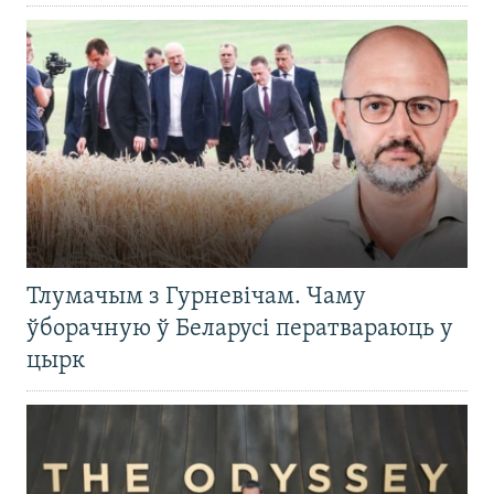
Тлумачым з Гурневічам. Чаму
ўборачную ў Беларусі ператвараюць у
цырк