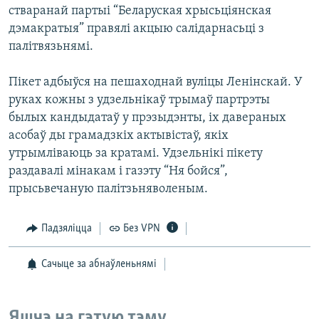
стваранай партыі “Беларуская хрысьціянская
дэмакратыя” правялі акцыю салідарнасьці з
палітвязьнямі.
Пікет адбыўся на пешаходнай вуліцы Ленінскай. У
руках кожны з удзельнікаў трымаў партрэты
былых кандыдатаў у прэзыдэнты, іх давераных
асобаў ды грамадзкіх актывістаў, якіх
утрымліваюць за кратамі. Удзельнікі пікету
раздавалі мінакам і газэту “Ня бойся”,
прысьвечаную палітзьняволеным.
Падзяліцца
Без VPN
Сачыце за абнаўленьнямі
Яшчэ на гэтую тэму