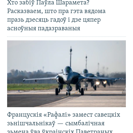
Хто забіў Паўла Шарамета?
Расказваем, што пра гэта вядома
празь дзесяць гадоў і дзе цяпер
асноўныя падазраваныя
Францускія «Рафалі» замест савецкіх
зьнішчальнікаў — сымбалічная
зьмена ўва ўкраінскіх Паветраных