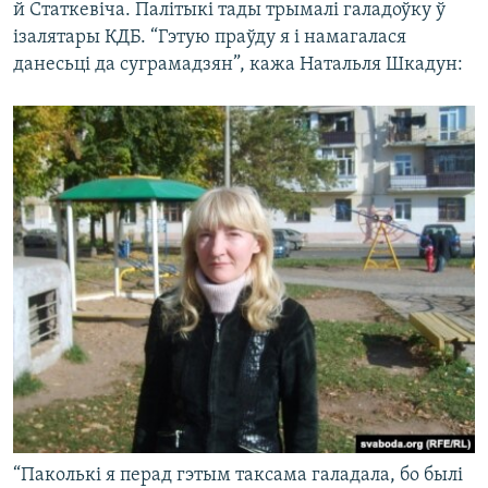
й Статкевіча. Палітыкі тады трымалі галадоўку ў
ізалятары КДБ. “Гэтую праўду я і намагалася
данесьці да суграмадзян”, кажа Натальля Шкадун:
“Паколькі я перад гэтым таксама галадала, бо былі