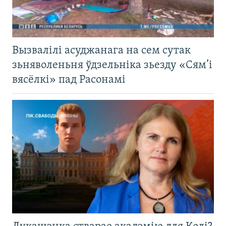
Вызвалілі асуджанага на сем сутак
зьняволеньня ўдзельніка зьезду «Сям’і
вясёлкі» пад Расонамі