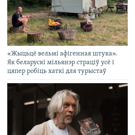
«Жыцьцё вельмі афігенная штука».
Як беларускі мільянэр страціў усё і
цяпер робіць хаткі для турыстаў