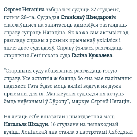
Сяргея Нягаціна
зьбіраліся судзіць 27 студзеня,
потым 28-га. Судзьдзя
Станіслаў Шэндаровіч
спаслаўшыся на занятасьць адмовіўся разглядаць
справу супраць Нягаціна. Як кажа сам актывіст ад
разгляду справы з розных прычынаў ухіліліся і
яшчэ двое судзьдзяў. Справу ўзялася разглядаць
старшыня Ленінскага суда
Галіна Кужалева
.
“Старшыня суду абавязаная разглядаць гэтую
справу. Усе астатнія ж баяцца бо яна мае палітычны
падтэкст. Гэта будзе мець вялікі водгук ня дужа
прыемны для іх. Магілёўскія судзьдзя ня хочуць
быць няўязнымі ў Эўропу”, мяркуе Сяргей Нягацін.
Ня лічаць сябе вінаватай і шматдзетная маці
Натальля Шкадун
. 16 студзеня на пешаходнай
вуліцы Ленінскай яна стаяла з партрэтамі Лябедзькі