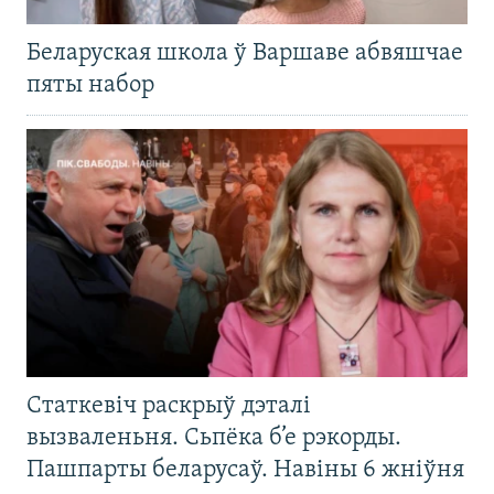
Беларуская школа ў Варшаве абвяшчае
пяты набор
Статкевіч раскрыў дэталі
вызваленьня. Сьпёка б’е рэкорды.
Пашпарты беларусаў. Навіны 6 жніўня