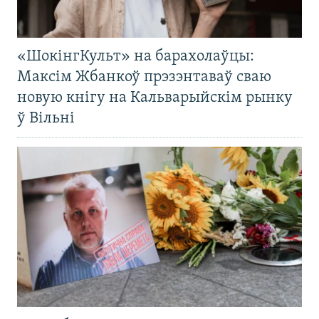
«ШокінгКульт» на барахолаўцы:
Максім Жбанкоў прэзэнтаваў сваю
новую кнігу на Кальварыйскім рынку
ў Вільні