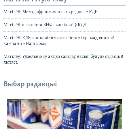
Магілёў: Маладафронтавец папярэджвае КДБ
Магілёў: актывіста БНФ выклікалі ў КДБ
Магілёў: КДБ зацікавіліся актывістамі грамадзянскай
кампаніі «Наш дом»
Магілёў: Удзельнікаў акцыі салідарнасьці будуць судзіць 8
лютага
Выбар рэдакцыі