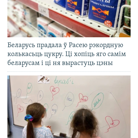
Беларусь прадала ў Расею рэкордную
колькасьць цукру. Ці хопіць яго самім
беларусам і ці ня вырастуць цэны