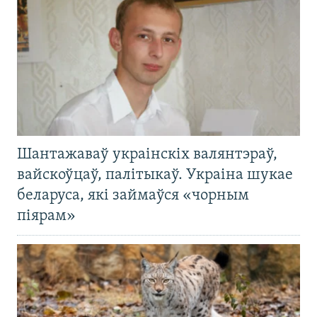
Шантажаваў украінскіх валянтэраў,
вайскоўцаў, палітыкаў. Украіна шукае
беларуса, які займаўся «чорным
піярам»