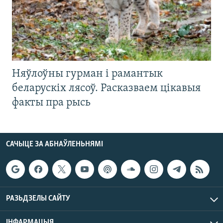
Няўлоўны гурман і рамантык
беларускіх лясоў. Расказваем цікавыя
факты пра рысь
САЧЫЦЕ ЗА АБНАЎЛЕНЬНЯМІ
РАЗЬДЗЕЛЫ САЙТУ
ІНФАРМАЦЫЯ