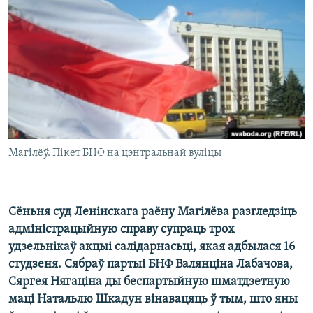
КУЛЬТУРА
МОВА
КАЛЯНДАР
НА ХВАЛЯХ СВАБОДЫ
Магілёў. Пікет БНФ на цэнтральнай вуліцы
Сёньня суд Ленінскага раёну Магілёва разгледзіць
адміністрацыйную справу супраць трох
удзельнікаў акцыі салідарнасьці, якая адбылася 16
студзеня. Сябраў партыі БНФ Валянціна Лабачова,
Сяргея Нягаціна ды беспартыйную шматдзетную
маці Натальлю Шкадун вінавацяць ў тым, што яны