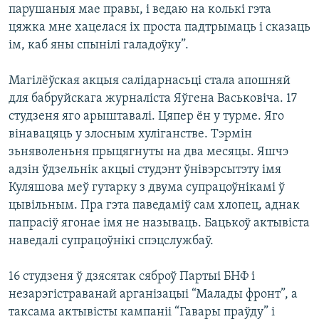
парушаныя мае правы, і ведаю на колькі гэта
цяжка мне хацелася іх проста падтрымаць і сказаць
ім, каб яны спынілі галадоўку”.
Магілёўская акцыя салідарнасьці стала апошняй
для бабруйскага журналіста Яўгена Васьковіча. 17
студзеня яго арыштавалі. Цяпер ён у турме. Яго
вінавацяць у злосным хуліганстве. Тэрмін
зьняволеньня прыцягнуты на два месяцы. Яшчэ
адзін ўдзельнік акцыі студэнт ўнівэрсытэту імя
Куляшова меў гутарку з двума супрацоўнікамі ў
цывільным. Пра гэта паведаміў сам хлопец, аднак
папрасіў ягонае імя не называць. Бацькоў актывіста
наведалі супрацоўнікі спэцслужбаў.
16 студзеня ў дзясятак сяброў Партыі БНФ і
незарэгістраванай арганізацыі “Малады фронт”, а
таксама актывісты кампаніі “Гавары праўду” і