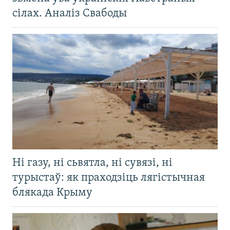
сілах. Аналіз Свабоды
Ні газу, ні сьвятла, ні сувязі, ні
турыстаў: як праходзіць лягістычная
блякада Крыму