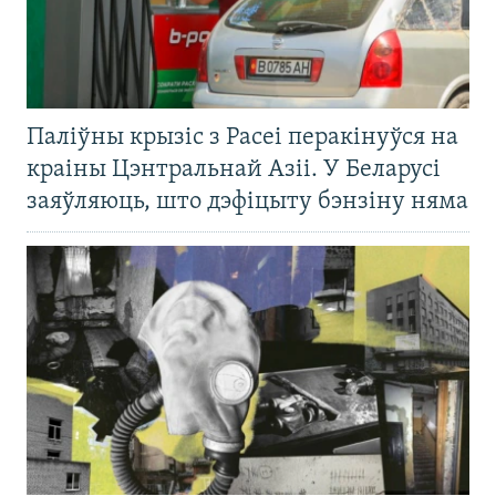
Паліўны крызіс з Расеі перакінуўся на
краіны Цэнтральнай Азіі. У Беларусі
заяўляюць, што дэфіцыту бэнзіну няма