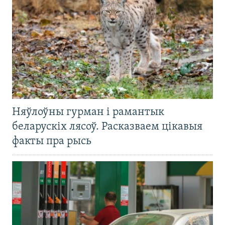
Няўлоўны гурман і рамантык
беларускіх лясоў. Расказваем цікавыя
факты пра рысь