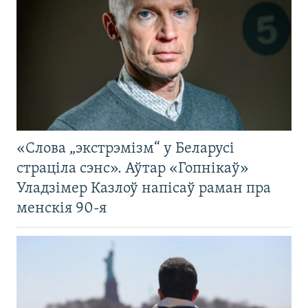
«Слова „экстрэмізм“ у Беларусі
страціла сэнс». Аўтар «Гопнікаў»
Уладзімер Казлоў напісаў раман пра
менскія 90-я