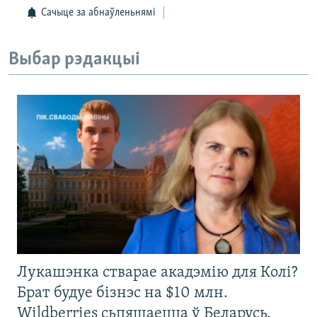
Сачыце за абнаўленьнямі
Выбар рэдакцыі
Лукашэнка стварае акадэмію для Колі?
Брат будуе бізнэс на $10 млн.
Wildberries сьпяшаецца ў Беларусь.