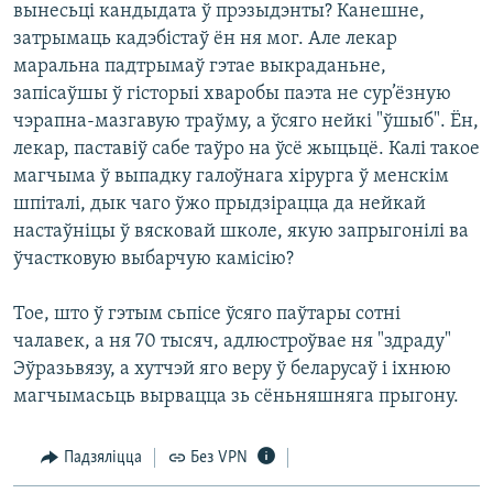
вынесьці кандыдата ў прэзыдэнты? Канешне,
затрымаць кадэбістаў ён ня мог. Але лекар
маральна падтрымаў гэтае выкраданьне,
запісаўшы ў гісторыі хваробы паэта не сур’ёзную
чэрапна-мазгавую траўму, а ўсяго нейкі "ўшыб". Ён,
лекар, паставіў сабе таўро на ўсё жыцьцё. Калі такое
магчыма ў выпадку галоўнага хірурга ў менскім
шпіталі, дык чаго ўжо прыдзірацца да нейкай
настаўніцы ў вясковай школе, якую запрыгонілі ва
ўчастковую выбарчую камісію?
Тое, што ў гэтым сьпісе ўсяго паўтары сотні
чалавек, а ня 70 тысяч, адлюстроўвае ня "здраду"
Эўразьвязу, а хутчэй яго веру ў беларусаў і іхнюю
магчымасьць вырвацца зь сёньняшняга прыгону.
Падзяліцца
Без VPN