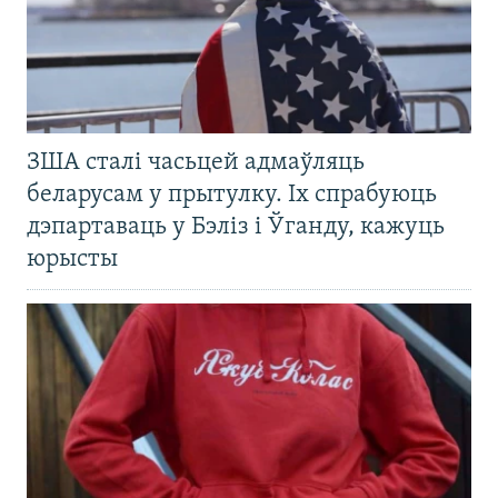
ЗША сталі часьцей адмаўляць
беларусам у прытулку. Іх спрабуюць
дэпартаваць у Бэліз і Ўганду, кажуць
юрысты