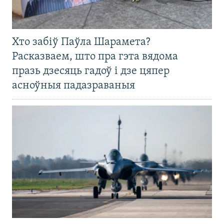
Хто забіў Паўла Шарамета?
Расказваем, што пра гэта вядома
празь дзесяць гадоў і дзе цяпер
асноўныя падазраваныя