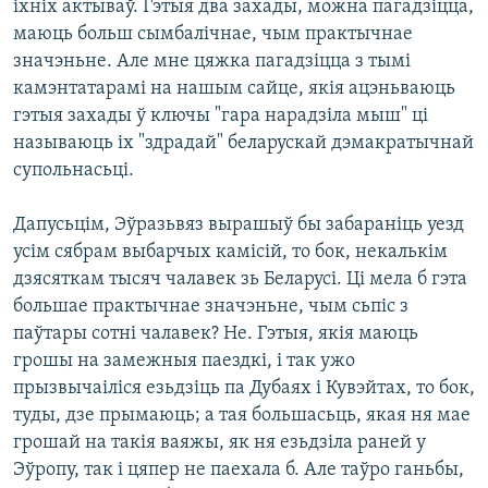
іхніх актываў. Гэтыя два захады, можна пагадзіцца,
маюць больш сымбалічнае, чым практычнае
значэньне. Але мне цяжка пагадзіцца з тымі
камэнтатарамі на нашым сайце, якія ацэньваюць
гэтыя захады ў ключы "гара нарадзіла мыш" ці
называюць іх "здрадай" беларускай дэмакратычнай
супольнасьці.
Дапусьцім, Эўразьвяз вырашыў бы забараніць уезд
усім сябрам выбарчых камісій, то бок, некалькім
дзясяткам тысяч чалавек зь Беларусі. Ці мела б гэта
большае практычнае значэньне, чым сьпіс з
паўтары сотні чалавек? Не. Гэтыя, якія маюць
грошы на замежныя паездкі, і так ужо
прызвычаіліся езьдзіць па Дубаях і Кувэйтах, то бок,
туды, дзе прымаюць; а тая большасьць, якая ня мае
грошай на такія ваяжы, як ня езьдзіла раней у
Эўропу, так і цяпер не паехала б. Але таўро ганьбы,