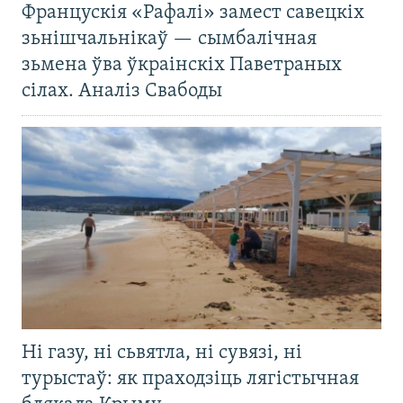
Францускія «Рафалі» замест савецкіх
зьнішчальнікаў — сымбалічная
зьмена ўва ўкраінскіх Паветраных
сілах. Аналіз Свабоды
Ні газу, ні сьвятла, ні сувязі, ні
турыстаў: як праходзіць лягістычная