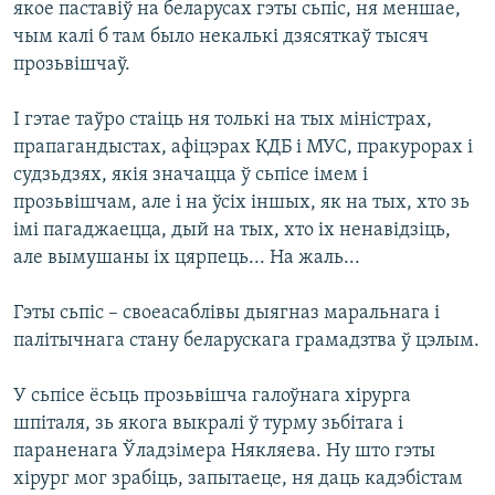
якое паставіў на беларусах гэты сьпіс, ня меншае,
чым калі б там было некалькі дзясяткаў тысяч
прозьвішчаў.
І гэтае таўро стаіць ня толькі на тых міністрах,
прапагандыстах, афіцэрах КДБ і МУС, пракурорах і
судзьдзях, якія значацца ў сьпісе імем і
прозьвішчам, але і на ўсіх іншых, як на тых, хто зь
імі пагаджаецца, дый на тых, хто іх ненавідзіць,
але вымушаны іх цярпець... На жаль...
Гэты сьпіс – своеасаблівы дыягназ маральнага і
палітычнага стану беларускага грамадзтва ў цэлым.
У сьпісе ёсьць прозьвішча галоўнага хірурга
шпіталя, зь якога выкралі ў турму зьбітага і
параненага Ўладзімера Някляева. Ну што гэты
хірург мог зрабіць, запытаеце, ня даць кадэбістам