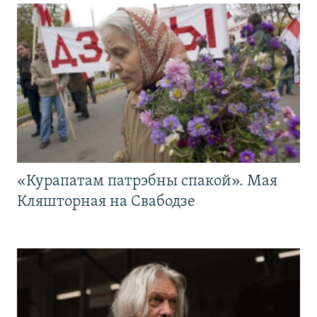
«Курапатам патрэбны спакой». Мая
Кляшторная на Свабодзе