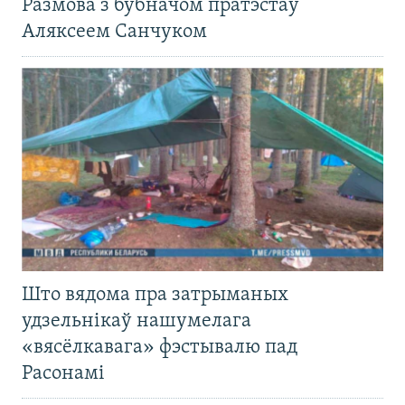
Размова з бубначом пратэстаў
Аляксеем Санчуком
Што вядома пра затрыманых
удзельнікаў нашумелага
«вясёлкавага» фэстывалю пад
Расонамі