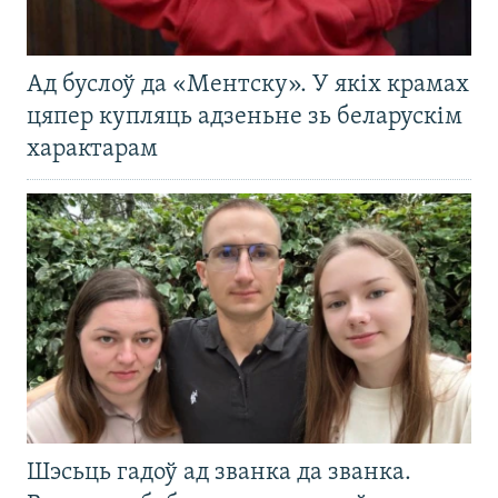
Ад буслоў да «Ментску». У якіх крамах
цяпер купляць адзеньне зь беларускім
характарам
Шэсьць гадоў ад званка да званка.