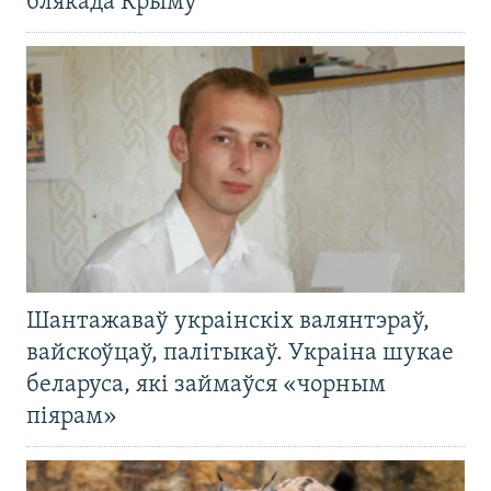
блякада Крыму
Шантажаваў украінскіх валянтэраў,
вайскоўцаў, палітыкаў. Украіна шукае
беларуса, які займаўся «чорным
піярам»