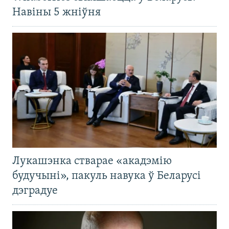
Навіны 5 жніўня
Лукашэнка стварае «акадэмію
будучыні», пакуль навука ў Беларусі
дэградуе