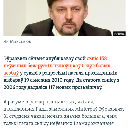
КУЛЬТУРА
МОВА
КАЛЯНДАР
НА ХВАЛЯХ СВАБОДЫ
Ян Максімюк
Эўразьвяз сёньня апублікаваў свой
сьпіс 158
неўязных беларускіх чыноўнікаў і службовых
асобаў
у сувязі з рэпрэсіямі пасьля прэзыдэнцкіх
выбараў 19 сьнежня 2010 году. Да старога сьпісу з
2006 году дадаліся 117 новых прозьвішчаў.
Я разумею расчараваньне тых, якія ад
пасяджэньня Рады замежных міністраў Эўразьвязу
31 студзеня чакалі нечага значна большага, чым
толькі гэтага сьпісу неўязных і замарожваньня