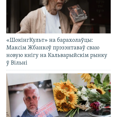
«ШокінгКульт» на барахолаўцы:
Максім Жбанкоў прэзэнтаваў сваю
новую кнігу на Кальварыйскім рынку
ў Вільні