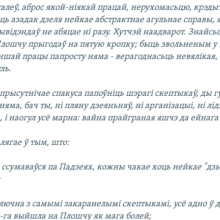
алеў, аброс якой-ніякай працай, нерухомасьцю, крэдыта
ь азадак дзеля нейкае абстрактнае агульнае справы, я
ывідэндаў не абяцае ні разу. Хутчэй наадварот. Знайсьц
лошчу прыгодаў на пятую кропку; быць звольненым у 
іншай працы папросту няма - верагоднасьць невялікая, 
ль.
рысутнічае спакуса папоўніць шэрагі скептыкаў, ды г
няма, бач ты, ні пляну дзеяньняў, ні арганізацыі, ні лід
, і наогул усё марна: вайна прайграная яшчэ да ейнага
лягае ў тым, што:
 ссумаваўся па Падзеях, кожны чакае хоць нейкае "дзь
;
ключна з самымі закаранелымі скептыкамі, усё адно ў 
9-га выйшла на Плошчу як мага болей;