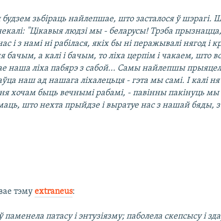
 будзем зьбіраць найлепшае, што засталося ў шэрагі. 
некалі: "Цікавыя людзі мы - беларусы! Трэба прызнацца,
ас і з намі ні рабілася, якіх бы ні перажывалі нягод і 
ня бачым, а калі і бачым, то ліха церпім і чакаем, што в
ае наша ліха пабярэ з сабой... Самы найлепшы прыяце
ца наш ад нашага ліхалецьця - гэта мы самі. І калі н
 ня хочам быць вечнымі рабамі, - павінны пакінуць мы
аць, што нехта прыйдзе і выратуе нас з нашай бяды, 
вае тэму
extraneus
:
ў паменела патасу і энтузіязму; паболела скепсысу і зда