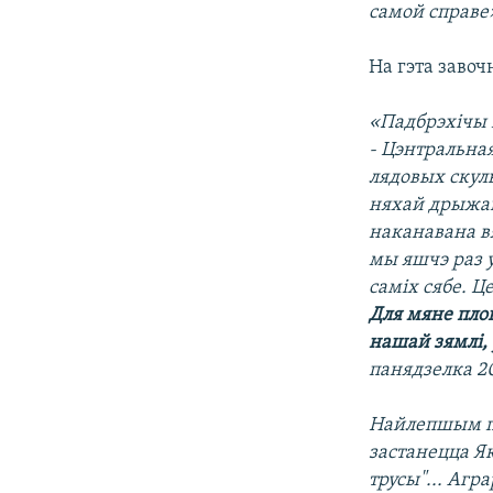
самой справе
На гэта завоч
«Падбрэхічы 
- Цэнтральна
лядовых скуль
няхай дрыжац
наканавана в
мы яшчэ раз у
саміх сябе. 
Для мяне плош
нашай зямлі,
панядзелка 2
Найлепшым пі
застанецца Я
трусы"... Агр