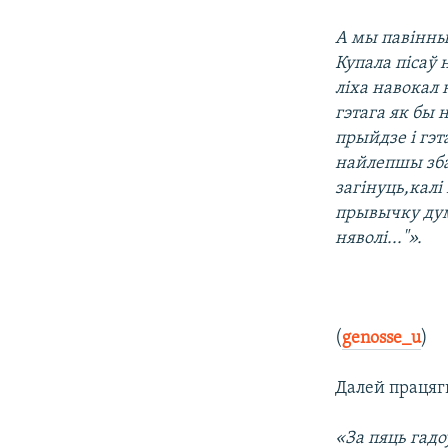
А мы павінны
Купала пісаў 
ліха навокал н
гэтага як бы 
прыйдзе і гэт
найлепшы збаў
загінуць,калі
прывычку дум
няволі..."».
(
genosse_u
)
Далей працяг
«За пяць гадо