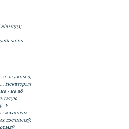
 лічыцца;
дзейсьніць
-га на акцыю,
і... Некаторыя
не - не аб
ь гэтую
і. У
чы мэханізм
ых дзеяньняў,
горыяў