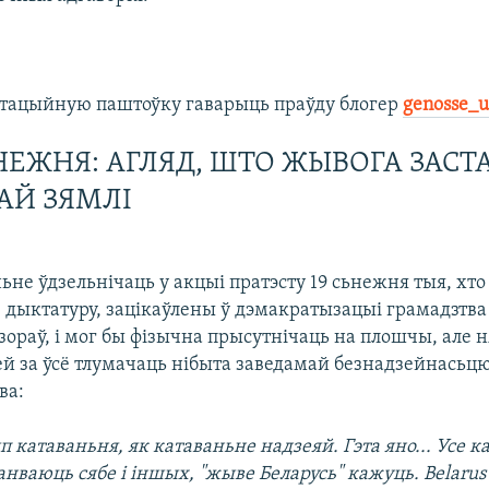
ітацыйную паштоўку гаварыць праўду блогер
genosse_
ЬНЕЖНЯ: АГЛЯД, ШТО ЖЫВОГА ЗАСТ
АЙ ЗЯМЛІ
не ўдзельнічаць у акцыі пратэсту 19 сьнежня тыя, хто
 дыктатуру, зацікаўлены ў дэмакратызацыі грамадзтва
зораў, і мог бы фізычна прысутнічаць на плошчы, але н
ей за ўсё тлумачаць нібыта заведамай безнадзейнасьц
ва:
ып катаваньня, як катаваньне надзеяй. Гэта яно... Усе к
нваюць сябе і іншых, "жыве Беларусь" кажуць. Belarus 