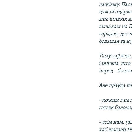
цынізму. Паст
цяжэй адарвац
мне аніякіх д
выхадам на П
горадзе, дзе 
большая за ну
Таму заўжды п
і іншым, што 
народ - быдла
Але праўда па
- кожны з нас
гэтым балоце
- усім нам, у
каб людзей 1