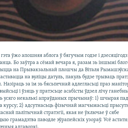
, гэта ўжо апошняя аблога ў бягучым годзе і дзесяцігодз
нца. Бо заўтра а сёмай вечара я, разам зь іншымі блог
ыцца на Прывакзальнай плошчы да Віталя Рымашэўска
 заставацца на вуліцы датуль, пакуль будзе трываць прат
 Назіраць за ім зь бясьпечнай адлегласьці праз маніт
ыйсьці і ўзяць у пратэсьце асабісты ўдзел лічу ганебн
ць усяго некалькі апраўданых прычынаў: 1) шчырая п
 курсу; 2) адсутнасьць фізычнай магчымасьці прысутн
аснай палітычнай стратэгіі, якая не ўключае ў сябе
ю грамадзтва паводле эўрапейскіх узораў. Усё астатн
эчныя адгаворкі.