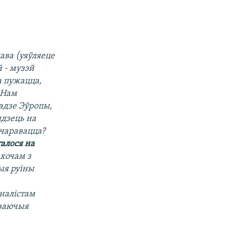
ава (уяўляеце
 - музэй
а пужацца,
 Нам
адзе Эўропы,
ядзець на
счаравацца?
талося на
 хочам з
ыя руіны
налістам
яваючыя