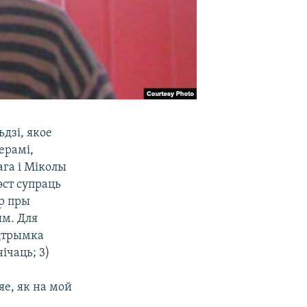
ьдзі, якое
ерамі,
га і Міколы
эст супраць
ор пры
ым. Для
адтрымка
ічаць; 3)
яе, як на мой