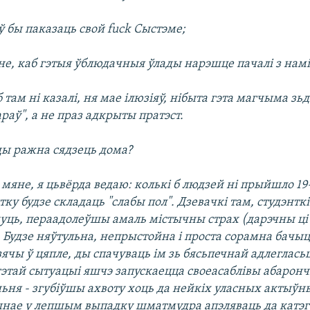
 бы паказаць свой fuck Сыстэме;
не, каб гэтыя ўблюдачныя ўлады нарэшце пачалі з намі
 б там ні казалі, ня мае ілюзіяў, нібыта гэта магчыма зь
аў", а не праз адкрыты пратэст.
ды ражна сядзець дома?
мяне, я цьвёрда ведаю: колькі б людзей ні прыйшло 19
тку будзе складаць "слабы пол". Дзевачкі там, студэнтк
уць, пераадолеўшы амаль містычны страх (дарэчны ці 
 Будзе няўтульна, непрыстойна і проста сорамна бачыц
зячы ў цяпле, ды спачуваць ім зь бясьпечнай адлегласьц
гэтай сытуацыі яшчэ запускаецца своеасаблівы абарон
ьня - згубіўшы ахвоту хоць да нейкіх уласных актыўн
нае у лепшым выпадку шматмудра апэляваць да катэ