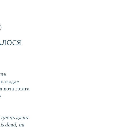
u
)
АЛОСЯ
 не
 паводле
я хоча гэтага
ю
атуюць адзін
is dead, на