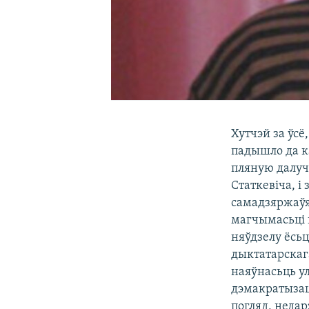
Хутчэй за ўсё
падышло да ка
пляную далуч
Статкевіча, і
самадзяржаўя.
магчымасьці в
няўдзелу ёсь
дыктатарскага
наяўнасьць ул
дэмакратызацы
погляд, недар