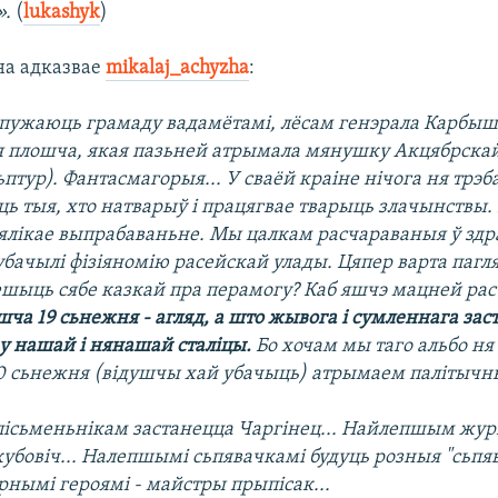
».
(
lukashyk
)
на адказвае
mikalaj_achyzha
:
пужаюць грамаду вадамётамі, лёсам генэрала Карбыш
я плошча, якая пазьней атрымала мянушку Акцябрскай
птур). Фантасмагорыя... У сваёй краіне нічога ня трэб
ь тыя, хто натварыў і працягвае тварыць злачынствы.
ялікае выпрабаваньне. Мы цалкам расчараваныя ў здр
бачылі фізіяномію расейскай улады. Цяпер варта пагл
Цешыць сябе казкай пра перамогу? Каб яшчэ мацней ра
ча 19 сьнежня - агляд, а што жывога і сумленнага зас
 у нашай і нянашай сталіцы.
Бо хочам мы таго альбо ня
0 сьнежня (відушчы хай убачыць) атрымаем палітычн
сьменьнікам застанецца Чаргінец... Найлепшым жур
кубовіч... Налепшымі сьпявачкамі будуць розныя "сьп
арнымі героямі - майстры прыпісак...