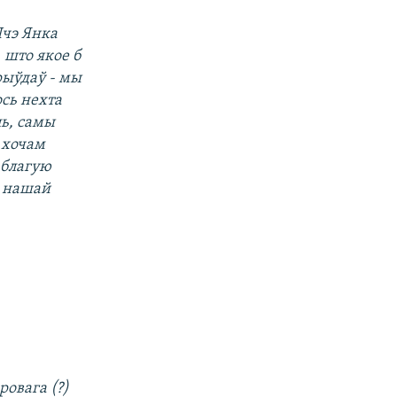
Шчэ Янка
 што якое б
крыўдаў - мы
ось нехта
ль, самы
я хочам
 благую
з нашай
ровага (?)