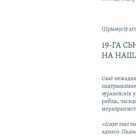
(Прымусіў аг
19-ГА С
НА НАШ
Сваё нежадань
падтрымлівае
эўрапейскіх у
рабіць, часьц
мерапрыемст
«Існуе такі т
аднаго. Падма