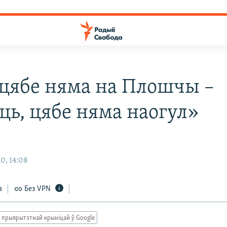
 цябе няма на Плошчы –
ць, цябе няма наогул»
0, 14:08
а
Без VPN
 прыярытэтнай крыніцай ў Google