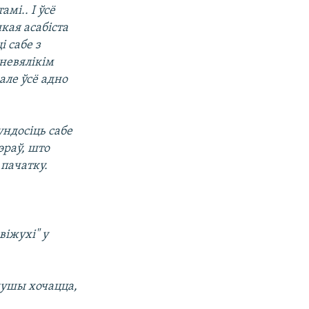
мі.. І ўсё
кая асабіста
і сабе з
невялікім
але ўсё адно
ундосіць сабе
эраў, што
 пачатку.
віжухі" у
душы хочацца,