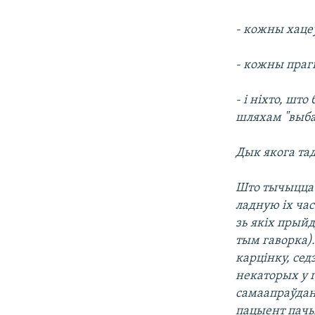
- кожны хацеў
- кожны праг
- і ніхто, што
шляхам "выбар
Дык якога та
Што тычыцца 
ладную іх час
зь якіх прыйд
тым гаворка).
карцінку, сед
некаторых у 
самаапраўдан
пацыент пачы