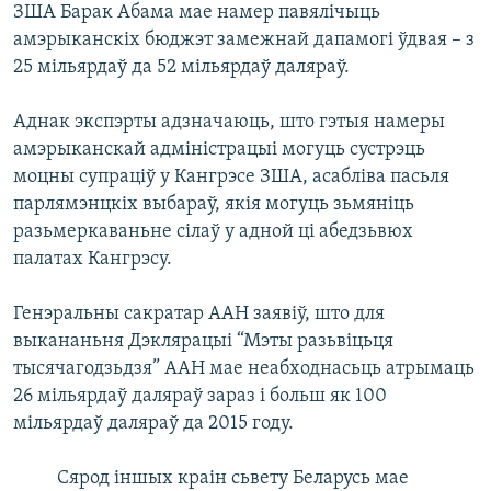
ЗША Барак Абама мае намер павялічыць
амэрыканскіх бюджэт замежнай дапамогі ўдвая – з
25 мільярдаў да 52 мільярдаў даляраў.
Аднак экспэрты адзначаюць, што гэтыя намеры
амэрыканскай адміністрацыі могуць сустрэць
моцны супраціў у Кангрэсе ЗША, асабліва пасьля
парлямэнцкіх выбараў, якія могуць зьмяніць
разьмеркаваньне сілаў у адной ці абедзьвюх
палатах Кангрэсу.
Генэральны сакратар ААН заявіў, што для
выкананьня Дэклярацыі “Мэты разьвіцьця
тысячагодзьдзя” ААН мае неабходнасьць атрымаць
26 мільярдаў даляраў зараз і больш як 100
мільярдаў даляраў да 2015 году.
Сярод іншых краін сьвету Беларусь мае