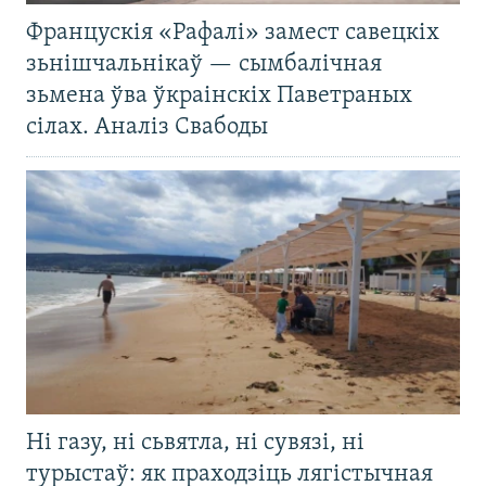
Францускія «Рафалі» замест савецкіх
зьнішчальнікаў — сымбалічная
зьмена ўва ўкраінскіх Паветраных
сілах. Аналіз Свабоды
Ні газу, ні сьвятла, ні сувязі, ні
турыстаў: як праходзіць лягістычная