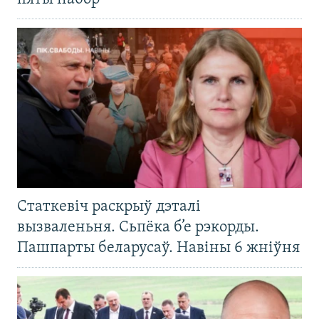
Статкевіч раскрыў дэталі
вызваленьня. Сьпёка б’е рэкорды.
Пашпарты беларусаў. Навіны 6 жніўня