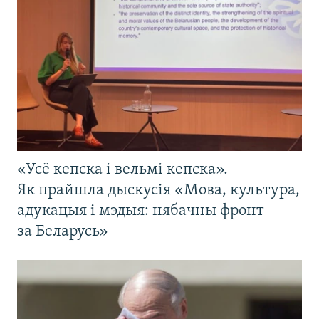
«Усё кепска і вельмі кепска».
Як прайшла дыскусія «Мова, культура,
адукацыя і мэдыя: нябачны фронт
за Беларусь»