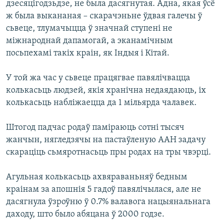
дзесяцігодзьдзе, не была дасягнутая. Адна, якая ўсё
ж была выкананая – скарачэньне ўдвая галечы ў
сьвеце, тлумачыцца ў значнай ступені не
міжнароднай дапамогай, а эканамічным
посьпехамі такіх краін, як Індыя і Кітай.
У той жа час у сьвеце працягвае павялічвацца
колькасьць людзей, якія хранічна недаядаюць, іх
колькасьць набліжаецца да 1 мільярда чалавек.
Штогод падчас родаў паміраюць сотні тысяч
жанчын, нягледзячы на пастаўленую ААН задачу
скараціць сьмяротнасьць пры родах на тры чвэрці.
Агульная колькасьць ахвяраваньняў бедным
краінам за апошнія 5 гадоў павялічылася, але не
дасягнула ўзроўню ў 0.7% валавога нацыянальнага
даходу, што было абяцана ў 2000 годзе.