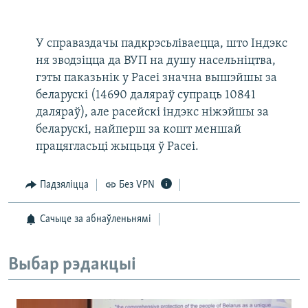
У справаздачы падкрэсьліваецца, што Індэкс
ня зводзіцца да ВУП на душу насельніцтва,
гэты паказьнік у Расеі значна вышэйшы за
беларускі (14690 даляраў супраць 10841
даляраў), але расейскі індэкс ніжэйшы за
беларускі, найперш за кошт меншай
працягласьці жыцьця ў Расеі.
Падзяліцца
Без VPN
Сачыце за абнаўленьнямі
Выбар рэдакцыі