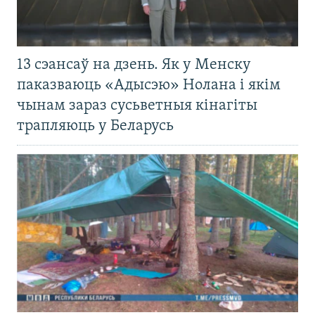
13 сэансаў на дзень. Як у Менску
паказваюць «Адысэю» Нолана і якім
чынам зараз сусьветныя кінагіты
трапляюць у Беларусь