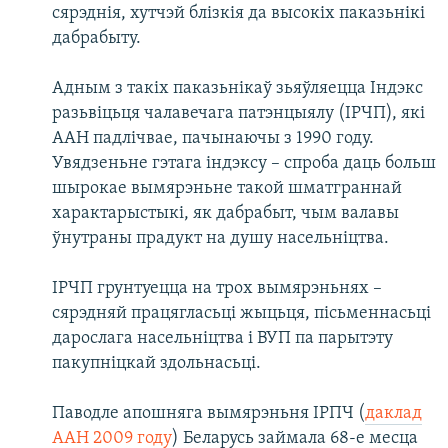
сярэднія, хутчэй блізкія да высокіх паказьнікі
дабрабыту.
Адным з такіх паказьнікаў зьяўляецца Індэкс
разьвіцьця чалавечага патэнцыялу (ІРЧП), які
ААН падлічвае, пачынаючы з 1990 году.
Увядзеньне гэтага індэксу – спроба даць больш
шырокае вымярэньне такой шматграннай
характарыстыкі, як дабрабыт, чым валавы
ўнутраны прадукт на душу насельніцтва.
ІРЧП грунтуецца на трох вымярэньнях –
сярэдняй працягласьці жыцьця, пісьменнасьці
дарослага насельніцтва і ВУП па парытэту
пакупніцкай здольнасьці.
Паводле апошняга вымярэньня ІРПЧ (
даклад
ААН 2009 году
) Беларусь займала 68-е месца