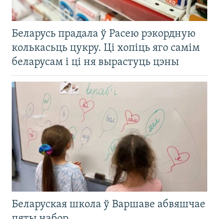
Беларусь прадала ў Расею рэкордную
колькасьць цукру. Ці хопіць яго самім
беларусам і ці ня вырастуць цэны
Беларуская школа ў Варшаве абвяшчае
пяты набор