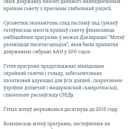
сваіх дзяржаваў наконт дапамогі найбяднейшым
краінам сьвету з прычыны глябальнай рэцэсіі.
Сусьветны эканамічны спад паставіў пад сумнеў
гатоўнасьць многіх краінаў сьвету фінансаваць
амбіцыйныя праграмы ў межах Дэклярацыі “Мэтаў
разьвіцьця тысячагодзьдзя”, якая была прынятая
дзяржавамі-сябрамі ААН у 200 годзе.
Гэтая праграма прадугледжвае ліквідацыю
скрайняй галечы і голаду, забесьпячэньне
пачатковай адукацыі для ўсіх дзяцей, скарачэньне
ўзроўню дзіцячай і мацярынскай сьмяротнасьці,
спыненьне распаўсюду СНІДу.
Гэтых мэтаў меркавалася дасягнуць да 2015 году.
Большаcьць мэтаў праграмы, пастаўленых на