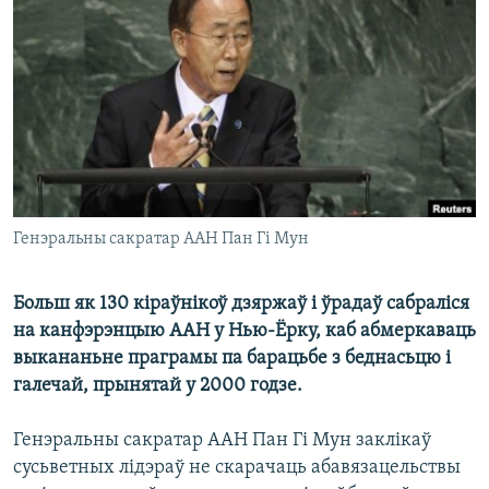
КУЛЬТУРА
МОВА
КАЛЯНДАР
НА ХВАЛЯХ СВАБОДЫ
Генэральны сакратар ААН Пан Гі Мун
Больш як 130 кіраўнікоў дзяржаў і ўрадаў сабраліся
на канфэрэнцыю ААН у Нью-Ёрку, каб абмеркаваць
выкананьне праграмы па барацьбе з беднасьцю і
галечай, прынятай у 2000 годзе.
Генэральны сакратар ААН Пан Гі Мун заклікаў
сусьветных лідэраў не скарачаць абавязацельствы