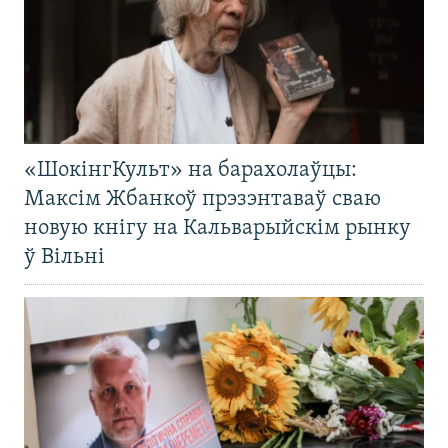
«ШокінгКульт» на барахолаўцы:
Максім Жбанкоў прэзэнтаваў сваю
новую кнігу на Кальварыйскім рынку
ў Вільні