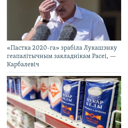
«Пастка 2020-га» зрабіла Лукашэнку
геапалітычным закладнікам Расеі, —
Карбалевіч