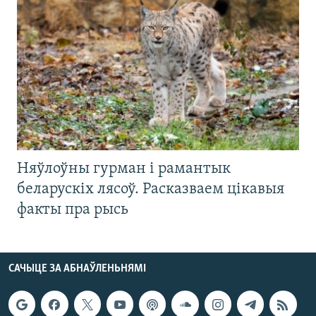
Няўлоўны гурман і рамантык
беларускіх лясоў. Расказваем цікавыя
факты пра рысь
САЧЫЦЕ ЗА АБНАЎЛЕНЬНЯМІ