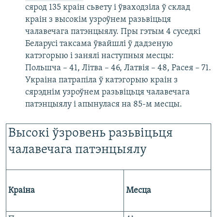
сярод 135 краін сьвету і ўваходзіла ў склад
краін з высокім узроўнем разьвіцьця
чалавечага патэнцыялу. Пры гэтым 4 суседкі
Беларусі таксама ўвайшлі ў дадзеную
катэгорыю і занялі наступныя месцы:
Польшча – 41, Літва – 46, Латвія – 48, Расея – 71.
Украіна патрапіла ў катэгорыю краін з
сярэднім узроўнем разьвіцьця чалавечага
патэнцыялу і апынулася на 85-м месцы.
Высокі ўзровень разьвіцьця
чалавечага патэнцыялу
Краіна
Месца