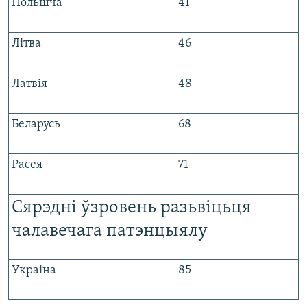
Польшча
41
Літва
46
Латвія
48
Беларусь
68
Расея
71
Сярэдні ўзровень разьвіцьця
чалавечага патэнцыялу
Украіна
85