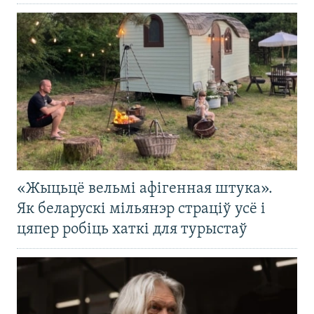
«Жыцьцё вельмі афігенная штука».
Як беларускі мільянэр страціў усё і
цяпер робіць хаткі для турыстаў