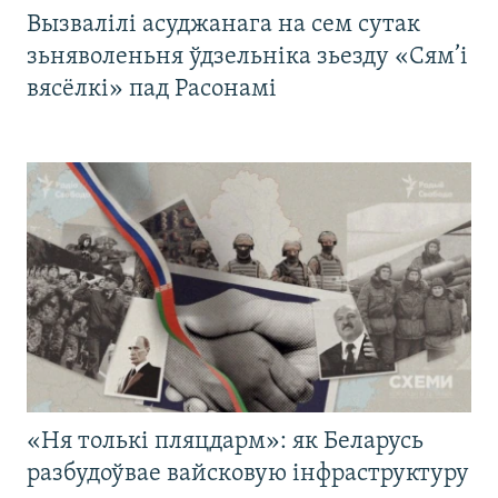
Вызвалілі асуджанага на сем сутак
зьняволеньня ўдзельніка зьезду «Сям’і
вясёлкі» пад Расонамі
«Ня толькі пляцдарм»: як Беларусь
разбудоўвае вайсковую інфраструктуру