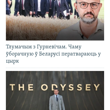
Тлумачым з Гурневічам. Чаму
ўборачную ў Беларусі ператвараюць у
цырк