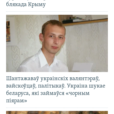
блякада Крыму
Шантажаваў украінскіх валянтэраў,
вайскоўцаў, палітыкаў. Украіна шукае
беларуса, які займаўся «чорным
піярам»