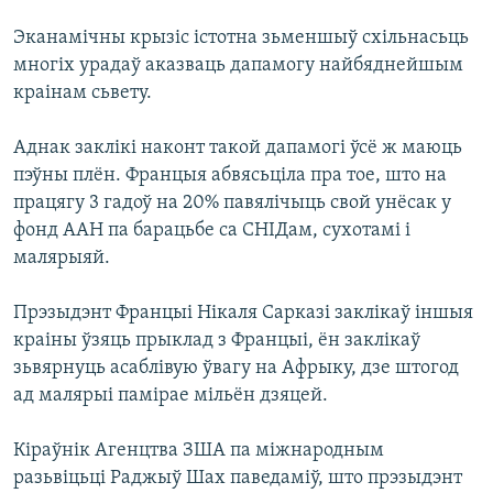
Эканамічны крызіс істотна зьменшыў схільнасьць
многіх урадаў аказваць дапамогу найбяднейшым
краінам сьвету.
Аднак заклікі наконт такой дапамогі ўсё ж маюць
пэўны плён. Францыя абвясьціла пра тое, што на
працягу 3 гадоў на 20% павялічыць свой унёсак у
фонд ААН па барацьбе са СНІДам, сухотамі і
малярыяй.
Прэзыдэнт Францыі Нікаля Сарказі заклікаў іншыя
краіны ўзяць прыклад з Францыі, ён заклікаў
зьвярнуць асаблівую ўвагу на Афрыку, дзе штогод
ад малярыі памірае мільён дзяцей.
Кіраўнік Агенцтва ЗША па міжнародным
разьвіцьці Раджыў Шах паведаміў, што прэзыдэнт