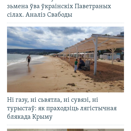
зьмена ўва ўкраінскіх Паветраных
сілах. Аналіз Свабоды
Ні газу, ні сьвятла, ні сувязі, ні
турыстаў: як праходзіць лягістычная
блякада Крыму