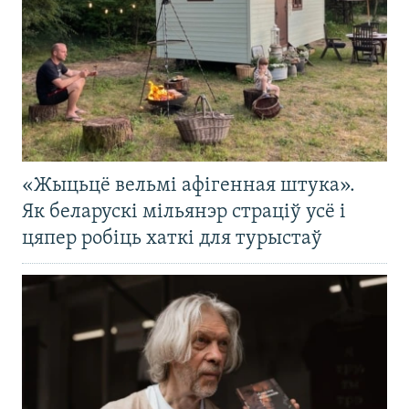
«Жыцьцё вельмі афігенная штука».
Як беларускі мільянэр страціў усё і
цяпер робіць хаткі для турыстаў