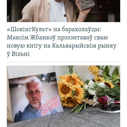
«ШокінгКульт» на барахолаўцы:
Максім Жбанкоў прэзэнтаваў сваю
новую кнігу на Кальварыйскім рынку
ў Вільні