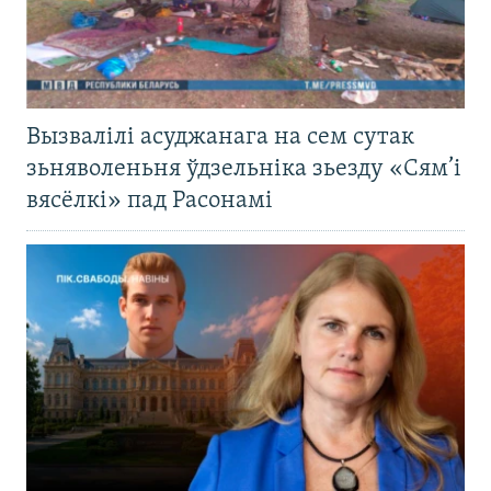
Вызвалілі асуджанага на сем сутак
зьняволеньня ўдзельніка зьезду «Сям’і
вясёлкі» пад Расонамі