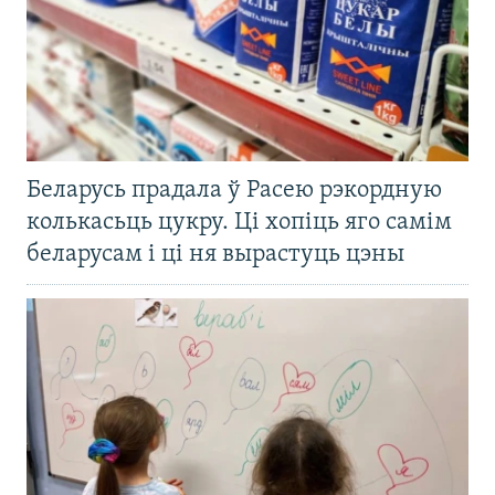
Беларусь прадала ў Расею рэкордную
колькасьць цукру. Ці хопіць яго самім
беларусам і ці ня вырастуць цэны