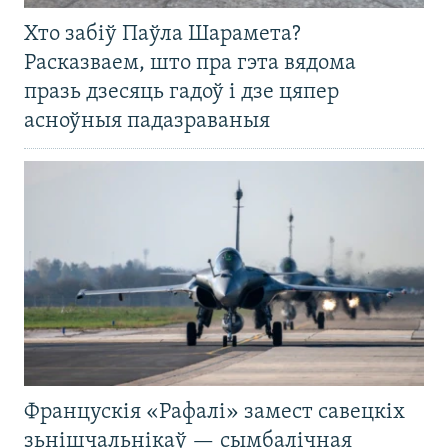
Хто забіў Паўла Шарамета?
Расказваем, што пра гэта вядома
празь дзесяць гадоў і дзе цяпер
асноўныя падазраваныя
Францускія «Рафалі» замест савецкіх
зьнішчальнікаў — сымбалічная