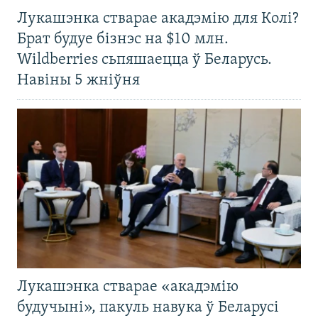
Лукашэнка стварае акадэмію для Колі?
Брат будуе бізнэс на $10 млн.
Wildberries сьпяшаецца ў Беларусь.
Навіны 5 жніўня
Лукашэнка стварае «акадэмію
будучыні», пакуль навука ў Беларусі