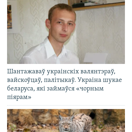
Шантажаваў украінскіх валянтэраў,
вайскоўцаў, палітыкаў. Украіна шукае
беларуса, які займаўся «чорным
піярам»