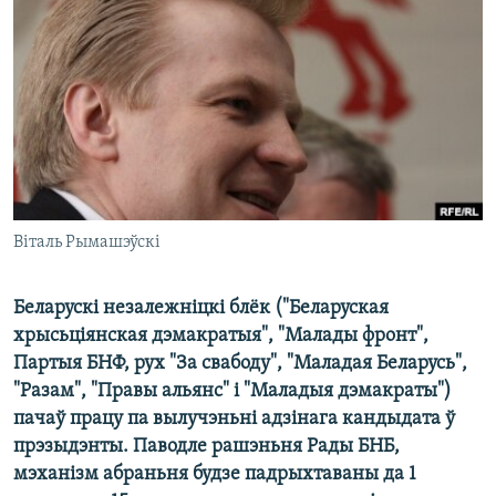
КУЛЬТУРА
МОВА
КАЛЯНДАР
НА ХВАЛЯХ СВАБОДЫ
Віталь Рымашэўскі
Беларускі незалежніцкі блёк ("Беларуская
хрысьціянская дэмакратыя", "Малады фронт",
Партыя БНФ, рух "За свабоду", "Маладая Беларусь",
"Разам", "Правы альянс" і "Маладыя дэмакраты")
пачаў працу па вылучэньні адзінага кандыдата ў
прэзыдэнты. Паводле рашэньня Рады БНБ,
мэханізм абраньня будзе падрыхтаваны да 1