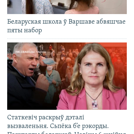
Беларуская школа ў Варшаве абвяшчае
пяты набор
Статкевіч раскрыў дэталі
вызваленьня. Сьпёка б’е рэкорды.