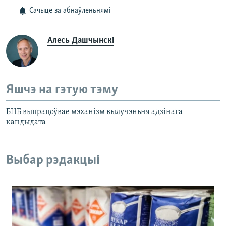
Сачыце за абнаўленьнямі
Алесь Дашчынскі
Яшчэ на гэтую тэму
БНБ выпрацоўвае мэханізм вылучэньня адзінага
кандыдата
Выбар рэдакцыі