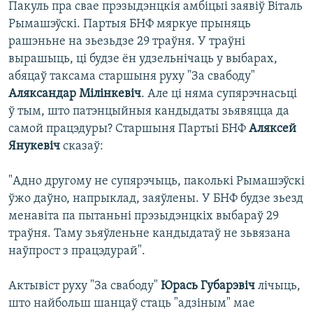
Пакуль пра свае прэзыдэнцкія амбіцыі заявіў Віталь
Рымашэўскі. Партыя БНФ мяркуе прыняць
рашэньне на зьезьдзе 29 траўня. У траўні
вырашыць, ці будзе ён удзельнічаць у выбарах,
абяцаў таксама старшыня руху "За свабоду"
Аляксандар Мілінкевіч
. Але ці няма супярэчнасьці
ў тым, што патэнцыйныя кандыдаты зьявяцца да
самой працэдуры? Старшыня Партыі БНФ
Аляксей
Янукевіч
сказаў:
"Адно другому не супярэчыць, паколькі Рымашэўскі
ўжо даўно, напрыклад, заяўлены. У БНФ будзе зьезд
менавіта па пытаньні прэзыдэнцкіх выбараў 29
траўня. Таму зьяўленьне кандыдатаў не зьвязана
наўпрост з працэдурай".
Актывіст руху "За свабоду"
Юрась Губарэвіч
лічыць,
што найбольш шанцаў стаць "адзіным" мае