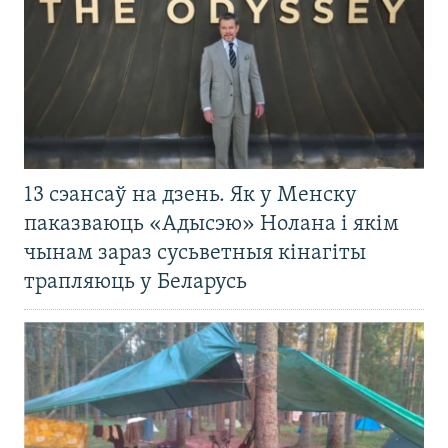
13 сэансаў на дзень. Як у Менску
паказваюць «Адысэю» Нолана і якім
чынам зараз сусьветныя кінагіты
трапляюць у Беларусь