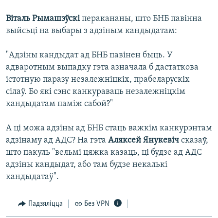
Віталь Рымашэўскі
перакананы, што БНБ павінна
выйсьці на выбары з адзіным кандыдатам:
"Адзіны кандыдат ад БНБ павінен быць. У
адваротным выпадку гэта азначала б дастаткова
істотную паразу незалежніцкіх, прабеларускіх
сілаў. Бо які сэнс канкураваць незалежніцкім
кандыдатам паміж сабой?"
А ці можа адзіны ад БНБ стаць важкім канкурэнтам
адзінаму ад АДС? На гэта
Аляксей Янукевіч
сказаў,
што пакуль "вельмі цяжка казаць, ці будзе ад АДС
адзіны кандыдат, або там будзе некалькі
кандыдатаў".
Падзяліцца
Без VPN