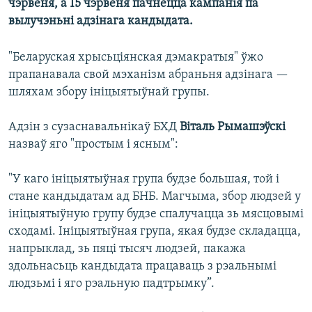
чэрвеня, а 15 чэрвеня пачнецца кампанія па
вылучэньні адзінага кандыдата.
"Беларуская хрысьціянская дэмакратыя" ўжо
прапанавала свой мэханізм абраньня адзінага —
шляхам збору ініцыятыўнай групы.
Адзін з сузаснавальнікаў БХД
Віталь Рымашэўскі
назваў яго "простым і ясным":
"У каго ініцыятыўная група будзе большая, той і
стане кандыдатам ад БНБ. Магчыма, збор людзей у
ініцыятыўную групу будзе спалучацца зь мясцовымі
сходамі. Ініцыятыўная група, якая будзе складацца,
напрыклад, зь пяці тысяч людзей, пакажа
здольнасьць кандыдата працаваць з рэальнымі
людзьмі і яго рэальную падтрымку”.