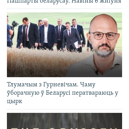
Пашпарты беларусаў. Навіны 6 жніўня
Тлумачым з Гурневічам. Чаму
ўборачную ў Беларусі ператвараюць у
цырк