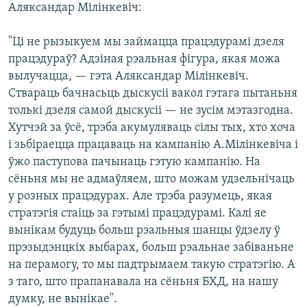
Аляксандар Мілінкевіч:
"Ці не рызыкуем мы займацца працэдурамі дзеля
працэдураў? Адзіная рэальная фігура, якая можа
вылучацца, — гэта Аляксандар Мілінкевіч.
Ствараць бачнасьць дыскусіі вакол гэтага пытаньня
толькі дзеля самой дыскусіі — не зусім мэтазгодна.
Хутчэй за ўсё, трэба акумуляваць сілы тых, хто хоча
і зьбіраецца працаваць на кампанію А.Мілінкевіча і
ўжо паступова пачынаць гэтую кампанію. На
сёньня мы не адмаўляем, што можам удзельнічаць
у розных працэдурах. Але трэба разумець, якая
стратэгія стаіць за гэтымі працэдурамі. Калі яе
вынікам будуць больш рэальныя шанцы ўдзелу ў
прэзыдэнцкіх выбарах, больш рэальнае забіваньне
на перамогу, то мы падтрымаем такую стратэгію. А
з таго, што прапанавала на сёньня БХД, на нашу
думку, не вынікае".