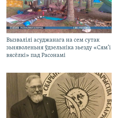
Вызвалілі асуджанага на сем сутак
зьняволеньня ўдзельніка зьезду «Сям’і
вясёлкі» пад Расонамі