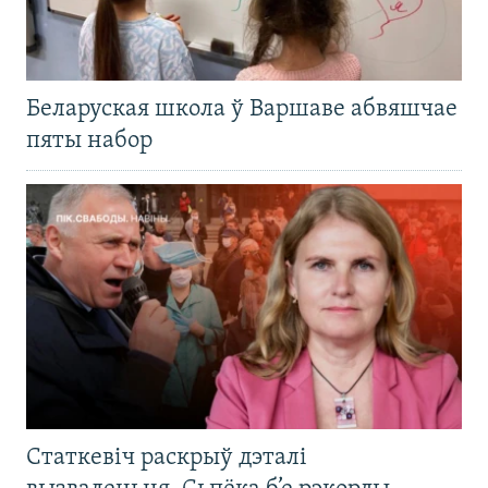
Беларуская школа ў Варшаве абвяшчае
пяты набор
Статкевіч раскрыў дэталі