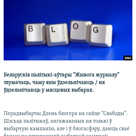
КУЛЬТУРА
МОВА
КАЛЯНДАР
НА ХВАЛЯХ СВАБОДЫ
Беларускія палітыкі-аўтары “Жывога журналу”
тлумачаць, чаму яны ўдзельнічаюць / ня
ўдзельнічаюць у мясцовых выбарах.
Перадвыбарчы Дзень блогера на сайце “Свабоды”.
Шэсьць палітыкаў, ангажаваных ня толькі ў
выбарчую кампанію, але і ў блогасфэру, даюць сваё