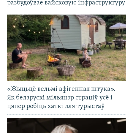
разбудоўвае вайсковую інфраструктуру
«Жыцьцё вельмі афігенная штука».
Як беларускі мільянэр страціў усё і
цяпер робіць хаткі для турыстаў