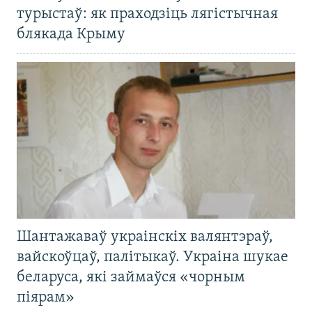
турыстаў: як праходзіць лягістычная
блякада Крыму
Шантажаваў украінскіх валянтэраў,
вайскоўцаў, палітыкаў. Украіна шукае
беларуса, які займаўся «чорным
піярам»