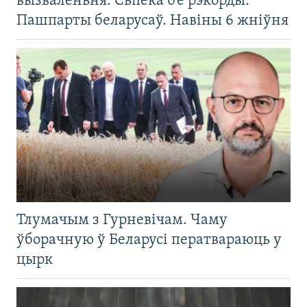
вызваленьня. Сьпёка б’е рэкорды.
Пашпарты беларусаў. Навіны 6 жніўня
Тлумачым з Гурневічам. Чаму
ўборачную ў Беларусі ператвараюць у
цырк