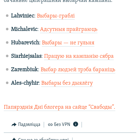
бачаньне цяперашняй выбарчай кампаніі.
Lahviniec
:
Выбары-граблі
Michalevic
:
Адсутныя прайграюць
Hubarevich
:
Выбары — не гульня
Siarhiejsalas
:
Працую на кампанію сябра
Zarembiuk
:
Выбар людзей трэба бараніць
Ales-chyhir
:
Выбары без дыялёгу
Папярэднія Дні блогера на сайце “Свабоды”.
Падзяліцца
Без VPN