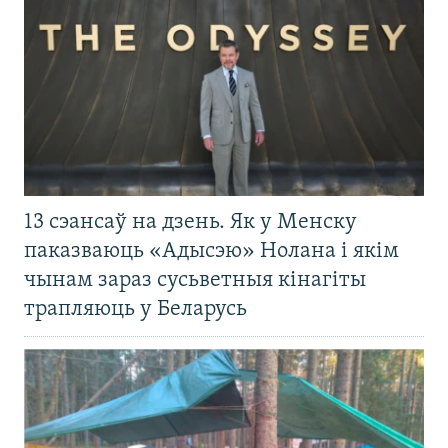
13 сэансаў на дзень. Як у Менску
паказваюць «Адысэю» Нолана і якім
чынам зараз сусьветныя кінагіты
трапляюць у Беларусь