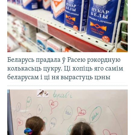
Беларусь прадала ў Расею рэкордную
колькасьць цукру. Ці хопіць яго самім
беларусам і ці ня вырастуць цэны