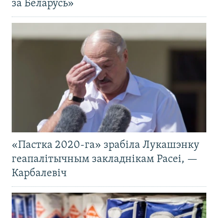
за Беларусь»
«Пастка 2020-га» зрабіла Лукашэнку
геапалітычным закладнікам Расеі, —
Карбалевіч