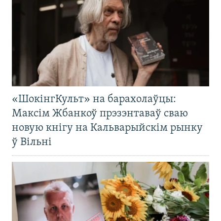
«ШокінгКульт» на барахолаўцы:
Максім Жбанкоў прэзэнтаваў сваю
новую кнігу на Кальварыйскім рынку
ў Вільні