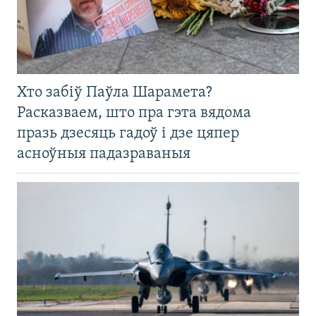
Хто забіў Паўла Шарамета?
Расказваем, што пра гэта вядома
празь дзесяць гадоў і дзе цяпер
асноўныя падазраваныя