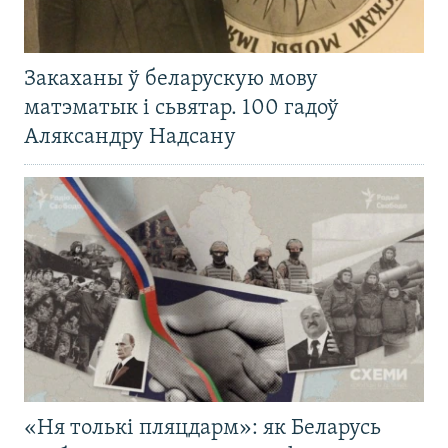
Закаханы ў беларускую мову
матэматык і сьвятар. 100 гадоў
Аляксандру Надсану
«Ня толькі пляцдарм»: як Беларусь