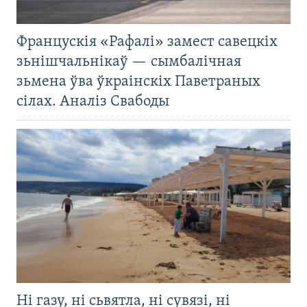
Францускія «Рафалі» замест савецкіх
зьнішчальнікаў — сымбалічная
зьмена ўва ўкраінскіх Паветраных
сілах. Аналіз Свабоды
Ні газу, ні сьвятла, ні сувязі, ні