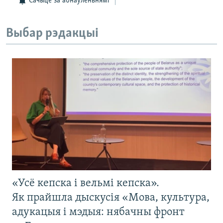
Сачыце за абнаўленьнямі
Выбар рэдакцыі
«Усё кепска і вельмі кепска».
Як прайшла дыскусія «Мова, культура,
адукацыя і мэдыя: нябачны фронт