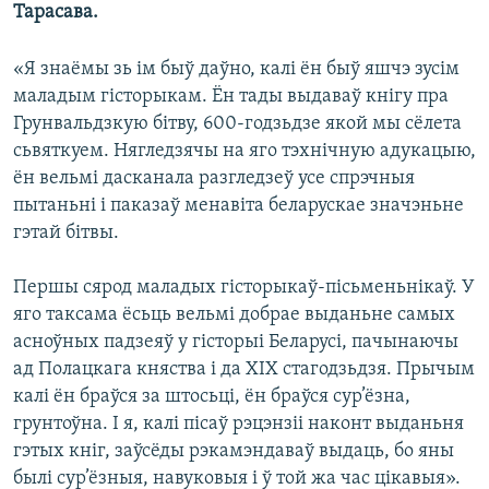
Тарасава.
«Я знаёмы зь ім быў даўно, калі ён быў яшчэ зусім
маладым гісторыкам. Ён тады выдаваў кнігу пра
Грунвальдзкую бітву, 600-годзьдзе якой мы сёлета
сьвяткуем. Нягледзячы на яго тэхнічную адукацыю,
ён вельмі дасканала разгледзеў усе спрэчныя
пытаньні і паказаў менавіта беларускае значэньне
гэтай бітвы.
Першы сярод маладых гісторыкаў-пісьменьнікаў. У
яго таксама ёсьць вельмі добрае выданьне самых
асноўных падзеяў у гісторыі Беларусі, пачынаючы
ад Полацкага княства і да ХІХ стагодзьдзя. Прычым
калі ён браўся за штосьці, ён браўся сур’ёзна,
грунтоўна. І я, калі пісаў рэцэнзіі наконт выданьня
гэтых кніг, заўсёды рэкамэндаваў выдаць, бо яны
былі сур’ёзныя, навуковыя і ў той жа час цікавыя».