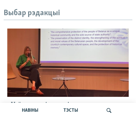
Выбар рэдакцыі
«Усё кепска і вельмі кепска».
НАВІНЫ
ТЭСТЫ
Як прайшла дыскусія «Мова, культура,
адукацыя і мэдыя: нябачны фронт
за Беларусь»