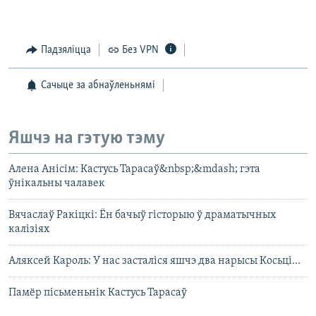
Падзяліцца
Без VPN
Сачыце за абнаўленьнямі
Яшчэ на гэтую тэму
Алена Анісім: Кастусь Тарасаў&nbsp;&mdash; гэта
ўнікальны чалавек
Вячаслаў Ракіцкі: Ён бачыў гісторыю ў драматычных
калізіях
Аляксей Кароль: У нас засталіся яшчэ два нарысы Косьці...
Памёр пісьменьнік Кастусь Тарасаў