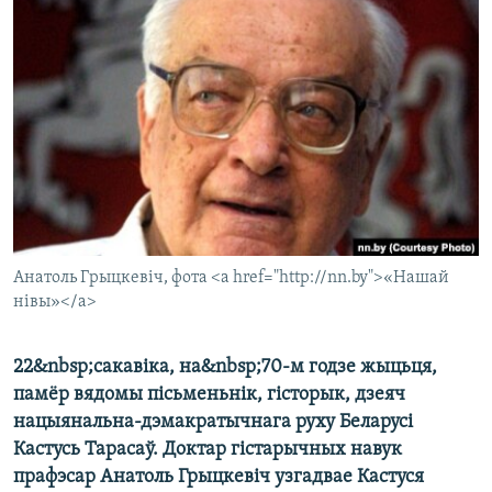
КУЛЬТУРА
МОВА
КАЛЯНДАР
НА ХВАЛЯХ СВАБОДЫ
Анатоль Грыцкевіч, фота <a href="http://nn.by">«Нашай
нівы»</a>
22&nbsp;сакавіка, на&nbsp;70-м годзе жыцьця,
памёр вядомы пісьменьнік, гісторык, дзеяч
нацыянальна-дэмакратычнага руху Беларусі
Кастусь Тарасаў. Доктар гістарычных навук
прафэсар Анатоль Грыцкевіч узгадвае Кастуся