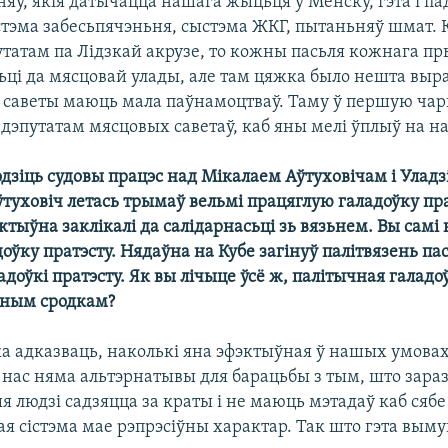
яў, якія датычацца нашага жыцьця ў Менску, гэта і па
стэма забесьпячэньня, сыстэма ЖКГ, пытаньняў шмат. К
утатам па Лідзкай акрузе, то кожны пасьля кожнага п
сьці да мясцовай улады, але там цяжка было нешта выр
 саветы маюць мала паўнамоцтваў. Таму ў першую чарг
дэпутатам мясцовых саветаў, каб яны мелі ўплыў на 
одзіць судовы працэс над Мікалаем Аўтуховічам і Улад
туховіч летась трымаў вельмі працяглую галадоўку пра
ктыўна заклікалі да салідарнасьці зь вязьнем. Вы самі
оўку пратэсту. Нядаўна на Кубе загінуў палітвязень пас
доўкі пратэсту. Як вы лічыце ўсё ж, палітычная галад
ўным сродкам?
а адказваць, наколькі яна эфэктыўная ў нашых умовах,
 нас няма альтэрнатывы для барацьбы з тым, што зара
я людзі садзяцца за краты і не маюць мэтадаў каб сябе
я сістэма мае рэпрэсіўны характар. Так што гэта вым