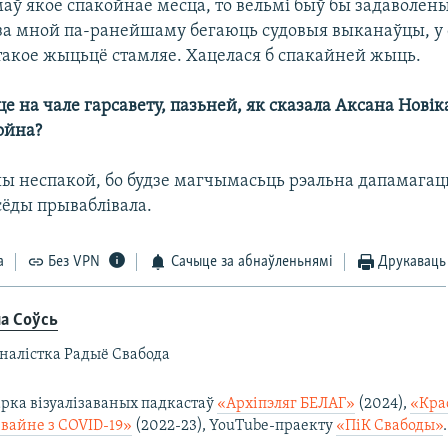
маў якое спакойнае месца, то вельмі быў бы задаволены
о за мной па-ранейшаму бегаюць судовыя выканаўцы, у
такое жыцьцё стамляе. Хацелася б спакайней жыць.
еце на чале гарсавету, пазьней, як сказала Аксана Новік
ойна?
ншы неспакой, бо будзе магчымасьць рэальна дапамагац
сёды прываблівала.
а
Без VPN
Сачыце за абнаўленьнямі
Друкаваць
на Соўсь
налістка Радыё Свабода
арка візуалізаваных падкастаў
«Архіпэляг БЕЛАГ»
(2024),
«Кра
 вайне з COVID-19»
(2022-23), YouTube-праекту
«ПіК Свабоды»
.