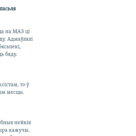
 пасьля
ца на МАЗ ці
ду. Адмаўлялі
бясьпекі,
ь бяду.
сістам, то ў
ным месцы.
эбныя нейкія
чыра кажучы.