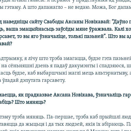
раўды лічылі галасы. Я перамог у прадстаўніка ад улады,
ы гэтаму. А што дапамагло – не ведаю. Можа, Бог дапа
д наведніцы сайту Свабоды Аксаны Новікавай: “Даўно п
ць, ваша эмацыйнасьць заўсёды мяне ўражвала. Калі х
рсавет, то вы яго ўзначаліце, толькі пазьней”. Што вы 
авай?
адтрымку, я лічу што трэба змагацца, будзе гэта пазьне
 на сёньняшні дзень я падаў дакумэнты і спадзяюся, ш
сць будзе, каб выбаршчыкі маглі мець альтэрнатыву, а
ўладай дэпутата гарсавету.
маецца, як прадказвае Аксана Новікава, ўзначаліць гар
абіць? Што мяняць?
тэму трэба мяняць. Па-першае, трэба каб прыйшлі людз
авяцца да жыцьця і да тых людзей, якія іх абіраюць. П