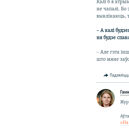
Калі б я атры
не чапалі. Б
выклікаюць, 
– А калі будз
ня будзе спак
– Але гэта і
што мяне заў
Падзяліцц
Ган
Жур
Аўт
«На