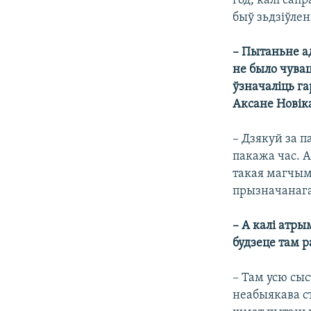
год, калі сап
быў зьдзіўлен
– Пытаньне а
не было чува
ўзначаліць га
Аксане Новік
– Дзякуй за п
пакажа час. А
такая магчыма
прызначанага 
– А калі атры
будзеце там р
– Там усю сыс
неабыякава ст