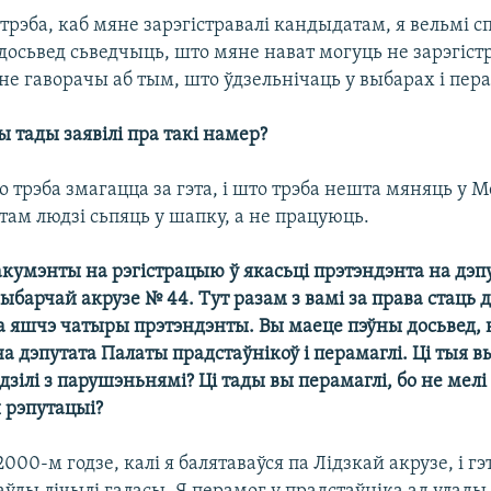
трэба, каб мяне зарэгістравалі кандыдатам, я вельмі с
 досьвед сьведчыць, што мяне нават могуць не зарэгіст
е гаворачы аб тым, што ўдзельнічаць у выбарах і пера
вы тады заявілі пра такі намер?
што трэба змагацца за гэта, і што трэба нешта мяняць у 
 там людзі сьпяць у шапку, а не працуюць.
акумэнты на рэгістрацыю ў якасьці прэтэндэнта на дэп
ыбарчай акрузе № 44. Тут разам з вамі за права стаць 
 яшчэ чатыры прэтэндэнты. Вы маеце пэўны досьвед, 
на дэпутата Палаты прадстаўнікоў і перамаглі. Ці тыя в
дзілі з парушэньнямі? Ці тады вы перамаглі, бо не мелі
 рэпутацыі?
 2000-м годзе, калі я балятаваўся па Лідзкай акрузе, і г