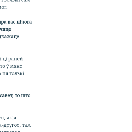
 і вельмі сам
мог.
ра вас нічога
очаце
адкажаце
й ці раней –
то ў мяне
 ня толькі
савет, то што
і, якія
а-другое, там