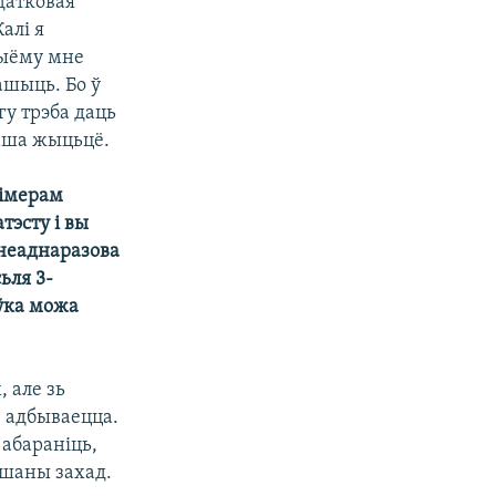
датковая
алі я
рыёму мне
ашыць. Бо ў
у трэба даць
наша жыцьцё.
зімерам
тэсту і вы
 неаднаразова
ьля 3-
оўка можа
 але зь
з адбываецца.
 абараніць,
ушаны захад.