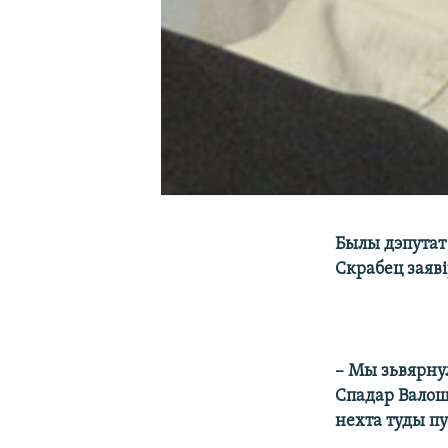
Былы дэпутат 
Скрабец заяві
– Мы зьвярнул
Спадар Валошк
нехта туды пу