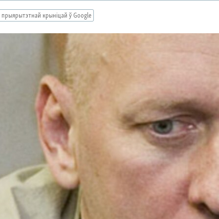
 прыярытэтнай крыніцай ў Google