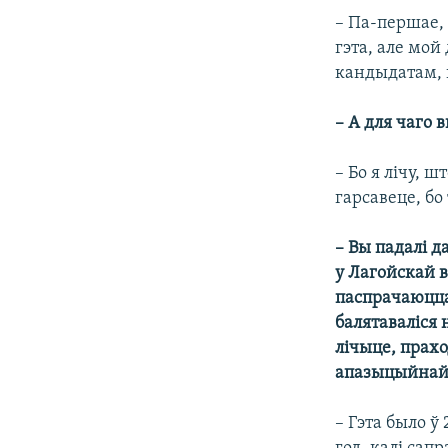
– Па-першае, 
гэта, але мой
кандыдатам, н
– А для чаго 
– Бо я лічу, 
гарсавеце, бо
– Вы падалі д
у Лагойскай в
паспрачаюцца
балятаваліся 
лічыце, прахо
апазыцыйнай
– Гэта было ў