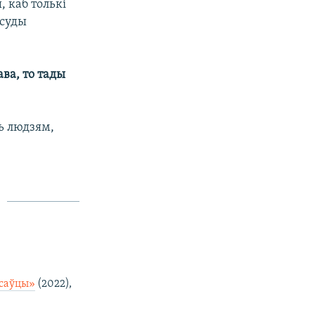
, каб толькі
 суды
ава, то тады
ь людзям,
саўцы»
(2022),