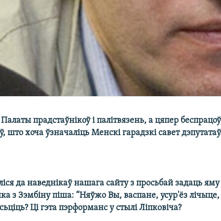
Палаты прадстаўнікоў і палітвязень, а цяпер беспрацо
ў, што хоча ўзначаліць Менскі гарадзкі савет дэпутатаў
іся да наведнікаў нашага сайту з просьбай задаць яму
а з Зэмбіну піша: “Няўжо Вы, васпане, усур'ёз лічыце,
сьціць? Ці гэта пэрформанс у стылі Ліпковіча?