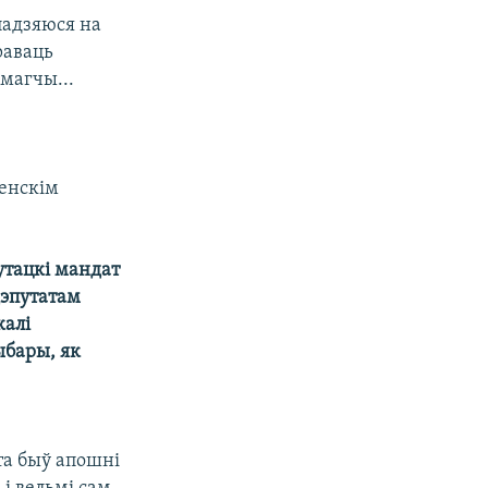
падзяюся на
раваць
магчы...
Менскім
утацкі мандат
дэпутатам
калі
ыбары, як
эта быў апошні