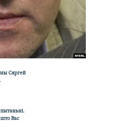
ўны Сяргей
.
 пытаньні.
 што Вас