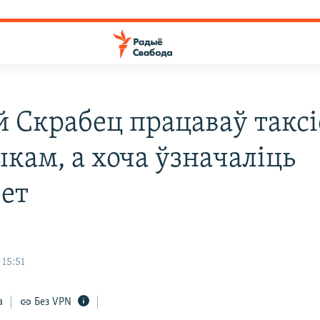
й Скрабец працаваў таксі
ыкам, а хоча ўзначаліць
вет
 15:51
а
Без VPN