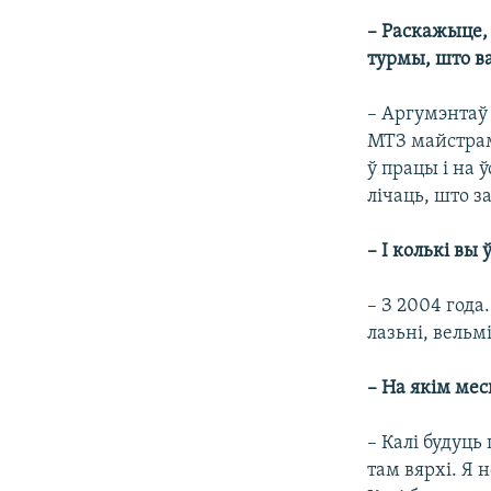
– Раскажыце, 
турмы, што в
– Аргумэнтаў 
МТЗ майстрам 
ў працы і на 
лічаць, што з
– І колькі вы
– З 2004 года
лазьні, вельм
– На якім мес
– Калі будуць
там вярхі. Я 