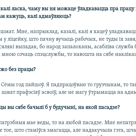
калі ласка, чаму вы ня можаце ўладкавацца пра працу
ам кажуць, калі адмаўляюць?
шмат. Мне, напрыклад, казалі, калі я хацеў уладкавац
у ліцейку, што пачну вучыць рабочых, не туды іх завя
ўсялякі выпадак, бо народ запалоханы, асабліва служба 
а мною сочаць спэцслужбы, то навошта на сябе наклікац
 ўжо без працы?
. Сёмы год пайшоў. Я падпрацоўваю то грузчыкам, то так
і шмат прафэсіяў асвоіў, але не магу ўтрымацца на ад
цы вы сябе бачылі б у будучыні, на якой пасадзе?
 патрэбныя мае веды, то на любой пасадзе. Мне непатр
не тое, што стаміўся змагацца, але надакучыла гэта, ш