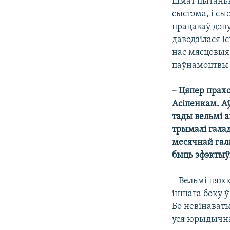
шмат пытаньн
сыстэма, і сы
працаваў дэп
даводзілася і
нас мясцовыя
паўнамоцтвы 
– Цяпер прах
Асіпенкам. Аў
тады вельмі а
трымалі галад
месячнай гала
быць эфэкты
– Вельмі цяжк
іншага боку ў
Бо невінаваты
уся юрыдычна